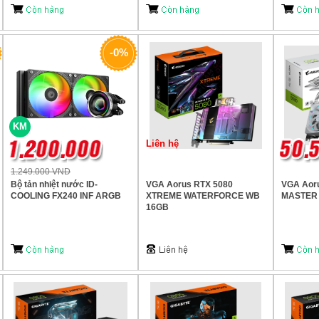
-0%
KM
Liên hệ
1.249.000 VND
Bộ tản nhiệt nước ID-
VGA Aorus RTX 5080
VGA Aor
COOLING FX240 INF ARGB
XTREME WATERFORCE WB
MASTER 
16GB