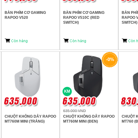
BÀN PHÍM CƠ GAMING
BÀN PHÍM CƠ GAMING
BÀN PHÍ
RAPOO V520
RAPOO V510C (RED
RAPOO V
SWITCH)
SWITCH)
-0%
KM
635.000 VND
CHUỘT KHÔNG DÂY RAPOO
CHUỘT KHÔNG DÂY RAPOO
CHUỘT 
MT760M MINI (TRẮNG)
MT760M MINI (ĐEN)
MT760 (