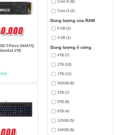
Core i5
(6)
Core i3
(2)
Dung lượng của RAM
8 GB
(2)
4 GB
(1)
SD T-Force Z44A7Q
Dung lượng ổ cứng
 Gen4x4 2TB
4TB
(7)
2TB
(10)
1TB
(12)
500GB
(6)
3TB
(7)
6TB
(8)
8TB
(4)
120GB
(5)
240GB
(6)