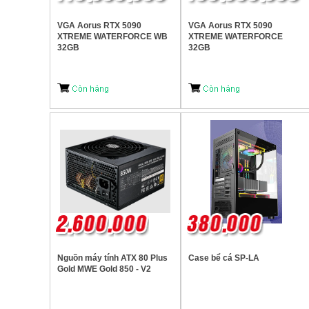
VGA Aorus RTX 5090
VGA Aorus RTX 5090
XTREME WATERFORCE WB
XTREME WATERFORCE
32GB
32GB
Nguồn máy tính ATX 80 Plus
Case bể cá SP-LA
Gold MWE Gold 850 - V2