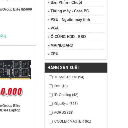
Bàn Phím - Chuột
»
Group Elite 8/5600
Thùng máy - Case PC
»
C
PSU - Nguồn máy tính
»
VGA
»
Ổ CỨNG HDD - SSD
»
MAINBOARD
»
CPU
»
HÃNG SẢN XUẤT
TEAM GROUP
(54)
Dell
(10)
ID-Cooling
(42)
GigaByte
(353)
Group Elite
DDR4 Laptop
AORUS
(18)
COOLER MASTER
(61)