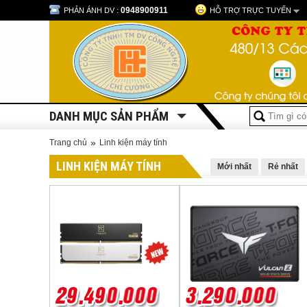
0948900911
PHẢN ÁNH DV :
HỖ TRỢ TRỰC TUYẾN
DANH MỤC SẢN PHẨM
»
Trang chủ
Linh kiện máy tính
LINH KIỆN MÁY TÍNH
Mới nhất
Rẻ nhất