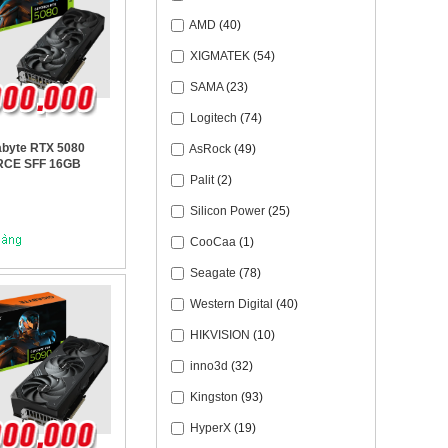
AMD
(40)
XIGMATEK
(54)
SAMA
(23)
Logitech
(74)
byte RTX 5080
AsRock
(49)
CE SFF 16GB
Palit
(2)
Silicon Power
(25)
CooCaa
(1)
Seagate
(78)
Western Digital
(40)
HIKVISION
(10)
inno3d
(32)
Kingston
(93)
HyperX
(19)