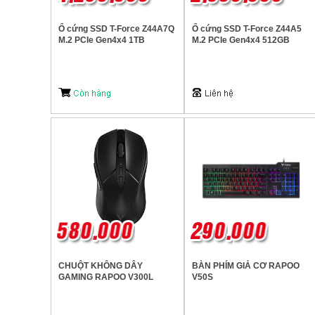
Ổ cứng SSD T-Force Z44A7Q
Ổ cứng SSD T-Force Z44A5
M.2 PCIe Gen4x4 1TB
M.2 PCIe Gen4x4 512GB
CHUỘT KHÔNG DÂY
BÀN PHÍM GIẢ CƠ RAPOO
GAMING RAPOO V300L
V50S