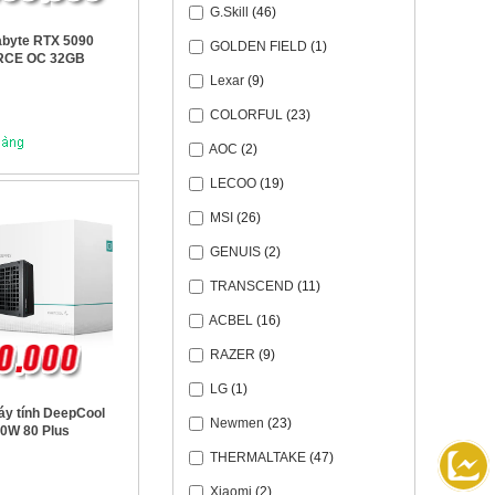
G.Skill
(46)
byte RTX 5090
GOLDEN FIELD
(1)
RCE OC 32GB
Lexar
(9)
COLORFUL
(23)
AOC
(2)
LECOO
(19)
MSI
(26)
GENUIS
(2)
TRANSCEND
(11)
ACBEL
(16)
RAZER
(9)
LG
(1)
y tính DeepCool
Newmen
(23)
0W 80 Plus
THERMALTAKE
(47)
Xiaomi
(2)