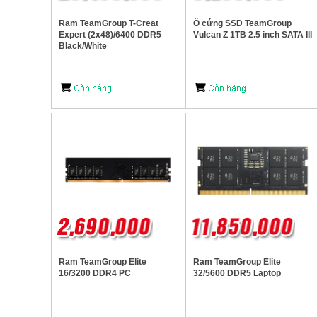
Ram TeamGroup T-Creat
Ổ cứng SSD TeamGroup
Expert (2x48)/6400 DDR5
Vulcan Z 1TB 2.5 inch SATA III
Black/White
Ram TeamGroup Elite
Ram TeamGroup Elite
16/3200 DDR4 PC
32/5600 DDR5 Laptop