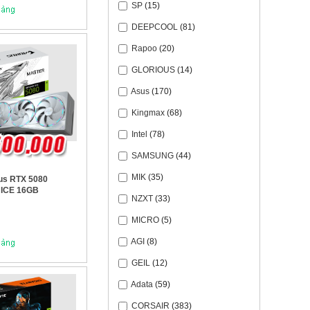
SP
(15)
DEEPCOOL
(81)
Rapoo
(20)
GLORIOUS
(14)
Asus
(170)
Kingmax
(68)
Intel
(78)
SAMSUNG
(44)
MIK
(35)
us RTX 5080
ICE 16GB
NZXT
(33)
MICRO
(5)
AGI
(8)
GEIL
(12)
Adata
(59)
CORSAIR
(383)