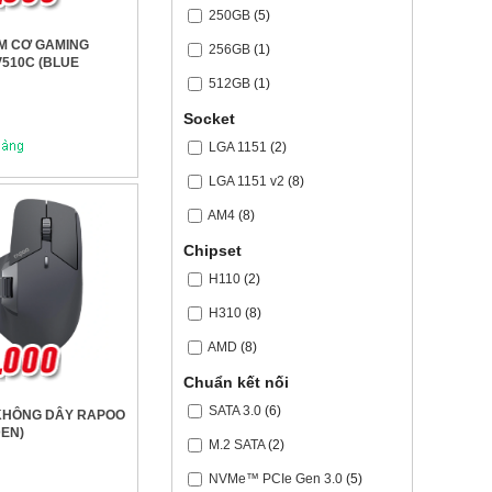
250GB
(5)
M CƠ GAMING
256GB
(1)
510C (BLUE
512GB
(1)
Socket
LGA 1151
(2)
LGA 1151 v2
(8)
AM4
(8)
Chipset
H110
(2)
H310
(8)
AMD
(8)
Chuẩn kết nối
SATA 3.0
(6)
KHÔNG DÂY RAPOO
ĐEN)
M.2 SATA
(2)
NVMe™ PCIe Gen 3.0
(5)