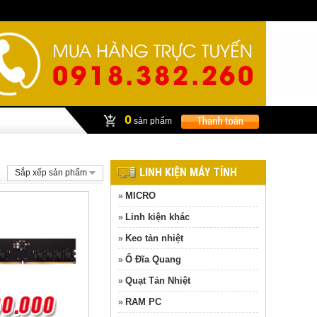
0
sản phẩm
LINH KIỆN MÁY TÍNH
Sắp xếp sản phẩm
MICRO
»
Linh kiện khác
»
Keo tản nhiệt
»
Ổ Đĩa Quang
»
Quạt Tản Nhiệt
»
RAM PC
»