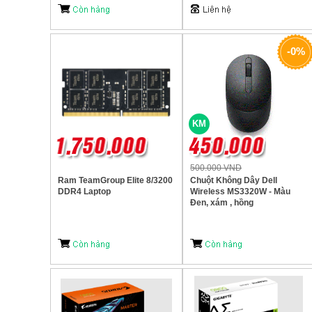
-0%
KM
500.000 VND
Ram TeamGroup Elite 8/3200
Chuột Không Dây Dell
DDR4 Laptop
Wireless MS3320W - Màu
Đen, xám , hồng