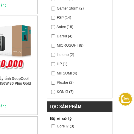
Gamer Storm
(2)
FSP
(14)
Antec
(18)
Dareu
(4)
MICROSOFT
(8)
lite one
(2)
HP
(1)
MITSUMI
(4)
y tính DeepCool
Plextor
(2)
50W 80 Plus Gold
KONIG
(7)
LỌC SẢN PHẨM
Bộ vi xử lý
Core i7
(3)