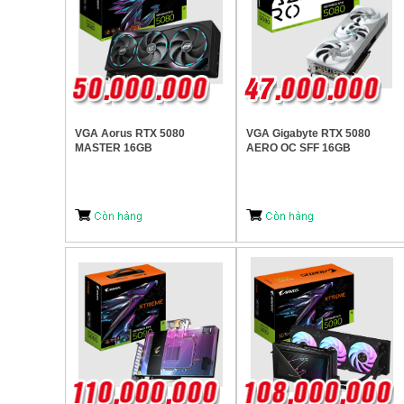
VGA Aorus RTX 5080
VGA Gigabyte RTX 5080
MASTER 16GB
AERO OC SFF 16GB