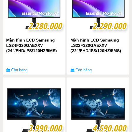
2.280.000
2.280.000
2.290.000
2.290.000
Màn hình LCD Samsung
Màn hình LCD Samsung
LS24F320GAEXXV
LS22F320GAEXXV
(24"/FHD/IPS/120HZ/5MS)
(22"/FHD/IPS/120HZ/5MS)
Còn hàng
Còn hàng
3.990.000
3.990.000
4.590.000
4.590.000