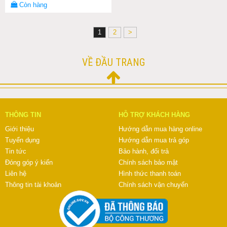
Còn hàng
1
2
>
VỀ ĐẦU TRANG
THÔNG TIN
HỖ TRỢ KHÁCH HÀNG
Giới thiệu
Hướng dẫn mua hàng online
Tuyển dụng
Hướng dẫn mua trả góp
Tin tức
Bảo hành, đổi trả
Đóng góp ý kiến
Chính sách bảo mật
Liên hệ
Hình thức thanh toán
Thông tin tài khoản
Chính sách vận chuyển