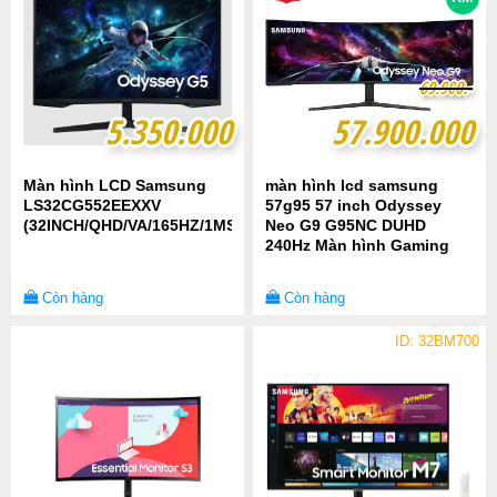
6
6
9
9
.
.
9
9
0
0
0
0
.-
.-
5.350.000
5.350.000
57.900.000
57.900.000
Màn hình LCD Samsung
màn hình lcd samsung
LS32CG552EEXXV
57g95 57 inch Odyssey
(32INCH/QHD/VA/165HZ/1MS/CONG)
Neo G9 G95NC DUHD
240Hz Màn hình Gaming
Còn hàng
Còn hàng
ID: 32BM700