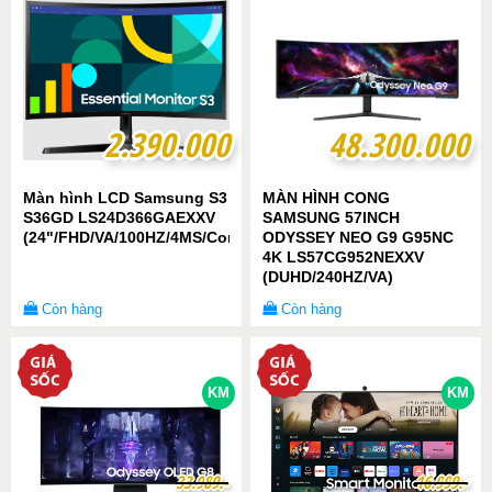
2.390.000
2.390.000
48.300.000
48.300.000
Màn hình LCD Samsung S3
MÀN HÌNH CONG
S36GD LS24D366GAEXXV
SAMSUNG 57INCH
(24"/FHD/VA/100HZ/4MS/Cong)
ODYSSEY NEO G9 G95NC
4K LS57CG952NEXXV
(DUHD/240HZ/VA)
Còn hàng
Còn hàng
KM
KM
3
3
3
3
.
.
9
9
8
8
9
9
.-
.-
1
1
6
6
.
.
9
9
9
9
9
9
.-
.-