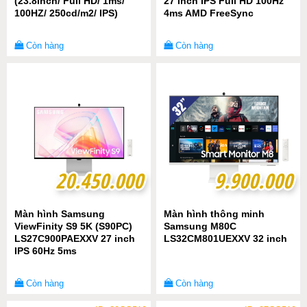
(23.8Inch/ Full HD/ 1ms/
27 inch IPS Full HD 100Hz
100HZ/ 250cd/m2/ IPS)
4ms AMD FreeSync
Còn hàng
Còn hàng
20.450.000
20.450.000
9.900.000
9.900.000
Màn hình Samsung
Màn hình thông minh
ViewFinity S9 5K (S90PC)
Samsung M80C
LS27C900PAEXXV 27 inch
LS32CM801UEXXV 32 inch
IPS 60Hz 5ms
Còn hàng
Còn hàng