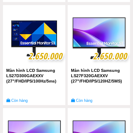
2.650.000
2.650.000
2.650.000
2.650.000
Màn hình LCD Samsung
Màn hình LCD Samsung
LS27D300GAEXXV
LS27F320GAEXXV
(27"/FHD/IPS/100Hz/5ms)
(27"/FHD/IPS/120HZ/5MS)
Còn hàng
Còn hàng