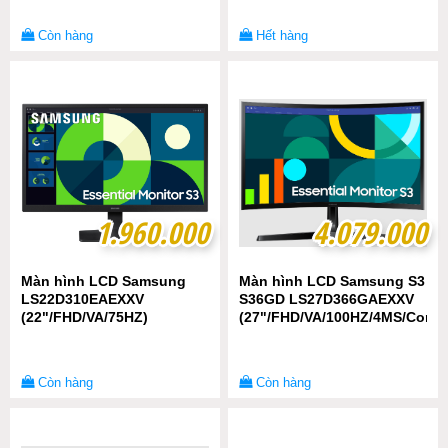
Còn hàng
Hết hàng
1.960.000
1.960.000
4.079.000
4.079.000
Màn hình LCD Samsung
Màn hình LCD Samsung S3
LS22D310EAEXXV
S36GD LS27D366GAEXXV
(22"/FHD/VA/75HZ)
(27"/FHD/VA/100HZ/4MS/Cong
Còn hàng
Còn hàng