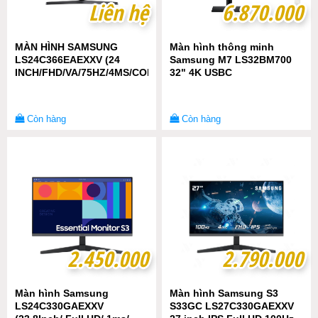
Liên hệ
Liên hệ
6.870.000
6.870.000
MÀN HÌNH SAMSUNG
Màn hình thông minh
LS24C366EAEXXV (24
Samsung M7 LS32BM700
INCH/FHD/VA/75HZ/4MS/CONG)
32" 4K USBC
Còn hàng
Còn hàng
2.450.000
2.450.000
2.790.000
2.790.000
Màn hình Samsung
Màn hình Samsung S3
LS24C330GAEXXV
S33GC LS27C330GAEXXV