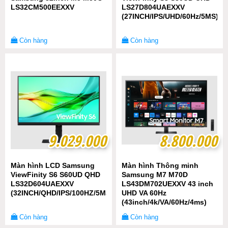
LS32CM500EEXXV
LS27D804UAEXXV
(27INCH/IPS/UHD/60Hz/5MS)
Còn hàng
Còn hàng
9.029.000
9.029.000
8.800.000
8.800.000
Màn hình LCD Samsung
Màn hình Thông minh
ViewFinity S6 S60UD QHD
Samsung M7 M70D
LS32D604UAEXXV
LS43DM702UEXXV 43 inch
(32INCH/QHD/IPS/100HZ/5MS)
UHD VA 60Hz
(43inch/4k/VA/60Hz/4ms)
Còn hàng
Còn hàng