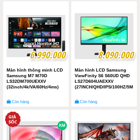
6.990.000
6.990.000
8.090.000
8.090.000
Màn hình thông minh LCD
Màn hình LCD Samsung
Samsung M7 M70D
ViewFinity S6 S60UD QHD
LS32DM700UEXXV
LS27D604UAEXXV
(32inch/4k/VA/60Hz/4ms)
(27INCH/QHD/IPS/100HZ/5MS)
Còn hàng
Còn hàng
KM