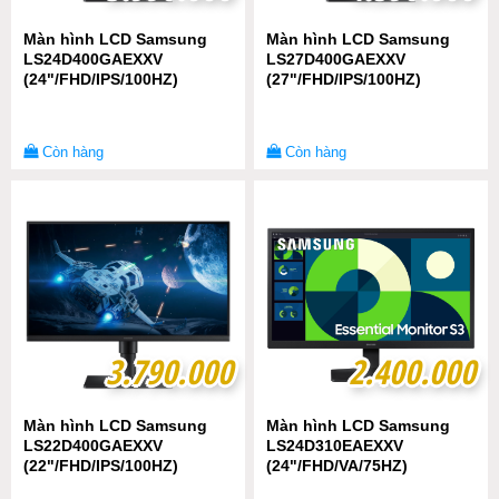
Màn hình LCD Samsung
Màn hình LCD Samsung
LS24D400GAEXXV
LS27D400GAEXXV
(24"/FHD/IPS/100HZ)
(27"/FHD/IPS/100HZ)
Còn hàng
Còn hàng
3.790.000
3.790.000
2.400.000
2.400.000
Màn hình LCD Samsung
Màn hình LCD Samsung
LS22D400GAEXXV
LS24D310EAEXXV
(22"/FHD/IPS/100HZ)
(24"/FHD/VA/75HZ)