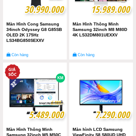
30.990.000
30.990.000
15.989.000
15.989.000
Màn Hình Cong Samsung
Màn Hình Thông Minh
34inch Odyssey G8 G85SB
Samsung 32inch M8 M80D
OLED 2K 175Hz
4K LS32DM801UEXXV
LS34BG850SEXXV
Còn hàng
Còn hàng
KM
6
6
.
.
9
9
8
8
9
9
.-
.-
5.489.000
5.489.000
7.290.000
7.290.000
Màn Hình Thông Minh
Màn hình LCD Samsung
Samsung 32inch M5 M50C
ViewFinity S8 S80UD UHD