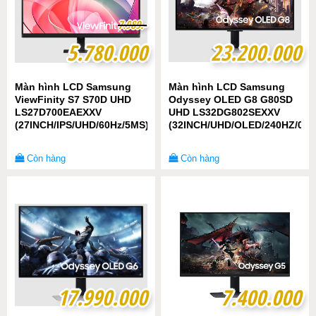
7
7
.
.
9
9
8
8
9
9
.-
.-
5.780.000
5.780.000
23.200.000
23.200.000
Màn hình LCD Samsung
Màn hình LCD Samsung
ViewFinity S7 S70D UHD
Odyssey OLED G8 G80SD
LS27D700EAEXXV
UHD LS32DG802SEXXV
(27INCH/IPS/UHD/60Hz/5MS)
(32INCH/UHD/OLED/240HZ/0.0
Còn hàng
Còn hàng
17.990.000
17.990.000
7.400.000
7.400.000