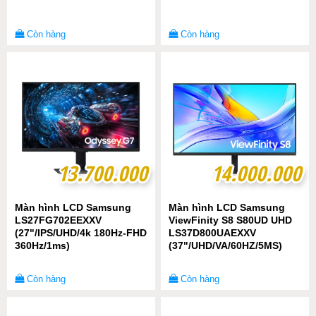
Còn hàng
Còn hàng
13.700.000
13.700.000
14.000.000
14.000.000
Màn hình LCD Samsung
Màn hình LCD Samsung
LS27FG702EEXXV
ViewFinity S8 S80UD UHD
(27"/IPS/UHD/4k 180Hz-FHD
LS37D800UAEXXV
360Hz/1ms)
(37"/UHD/VA/60HZ/5MS)
Còn hàng
Còn hàng