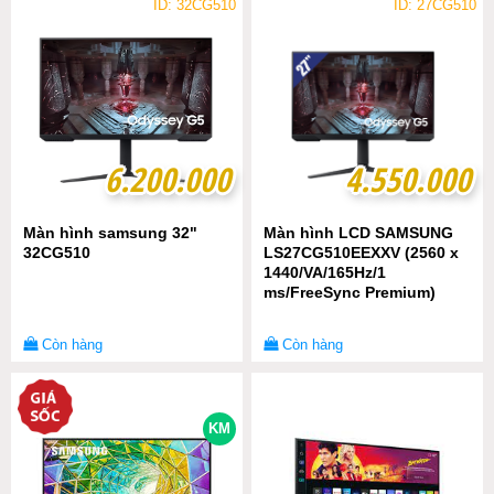
ID: 32CG510
ID: 27CG510
6.200.000
6.200.000
4.550.000
4.550.000
Màn hình samsung 32"
Màn hình LCD SAMSUNG
32CG510
LS27CG510EEXXV (2560 x
1440/VA/165Hz/1
ms/FreeSync Premium)
Còn hàng
Còn hàng
KM