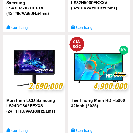
Samsung
LS32H5000FKXXV
LS43FM702UEXXV
(32'/HD/VA/50Hz/9.5ms)
(43"/4k/VA/60Hz/4ms)
Còn hàng
Còn hàng
KM
5
5
.
.
0
0
0
0
0
0
.-
.-
2.690.000
2.690.000
4.900.000
4.900.000
Màn hình LCD Samsung
Tivi Thông Minh HD H5000
LS24DG302EEXXS
32inch (2025)
(24"/FHD/VA/180Hz/1ms)
Còn hàng
Còn hàng