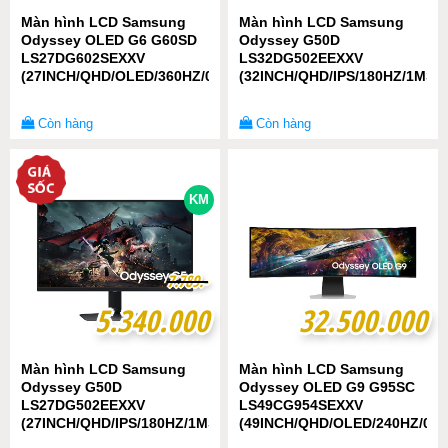
Màn hình LCD Samsung
Màn hình LCD Samsung
Odyssey OLED G6 G60SD
Odyssey G50D
LS27DG602SEXXV
LS32DG502EEXXV
(27INCH/QHD/OLED/360HZ/0.03MS)
(32INCH/QHD/IPS/180HZ/1MS)
Còn hàng
Còn hàng
KM
7
7
.
.
7
7
8
8
9
9
.-
.-
5.340.000
5.340.000
32.500.000
32.500.000
Màn hình LCD Samsung
Màn hình LCD Samsung
Odyssey G50D
Odyssey OLED G9 G95SC
LS27DG502EEXXV
LS49CG954SEXXV
(27INCH/QHD/IPS/180HZ/1MS)
(49INCH/QHD/OLED/240HZ/0.