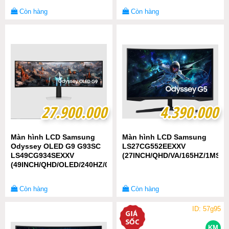
Còn hàng
Còn hàng
27.900.000
27.900.000
4.390.000
4.390.000
Màn hình LCD Samsung
Màn hình LCD Samsung
Odyssey OLED G9 G93SC
LS27CG552EEXXV
LS49CG934SEXXV
(27INCH/QHD/VA/165HZ/1MS/
(49INCH/QHD/OLED/240HZ/0.03MS/CONG)
Còn hàng
Còn hàng
ID: 57g95
KM