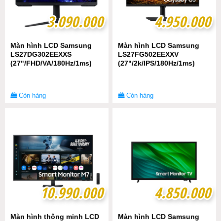
3.090.000
3.090.000
4.950.000
4.950.000
Màn hình LCD Samsung
Màn hình LCD Samsung
LS27DG302EEXXS
LS27FG502EEXXV
(27"/FHD/VA/180Hz/1ms)
(27"/2k/IPS/180Hz/1ms)
Còn hàng
Còn hàng
10.990.000
10.990.000
4.850.000
4.850.000
Màn hình thông minh LCD
Màn hình LCD Samsung