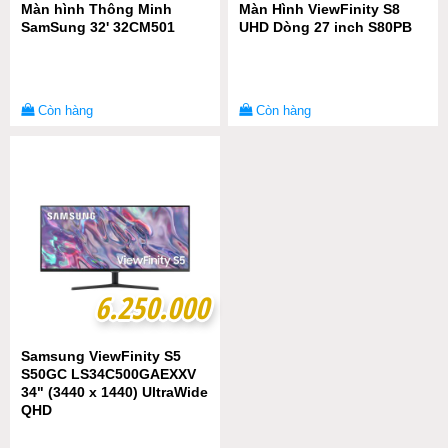
Màn hình Thông Minh
Màn Hình ViewFinity S8
SamSung 32' 32CM501
UHD Dòng 27 inch S80PB
Còn hàng
Còn hàng
6.250.000
6.250.000
Samsung ViewFinity S5
S50GC LS34C500GAEXXV
34" (3440 x 1440) UltraWide
QHD