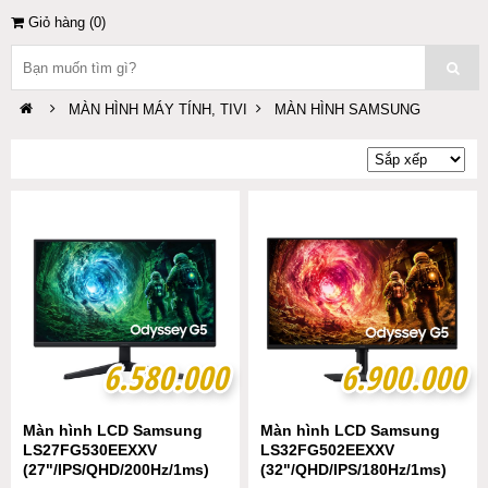
Giỏ hàng (
0
)
MÀN HÌNH MÁY TÍNH, TIVI
MÀN HÌNH SAMSUNG
6.580.000
6.580.000
6.900.000
6.900.000
Màn hình LCD Samsung
Màn hình LCD Samsung
LS27FG530EEXXV
LS32FG502EEXXV
(27"/IPS/QHD/200Hz/1ms)
(32"/QHD/IPS/180Hz/1ms)