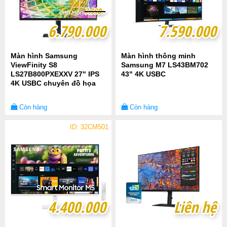
7
7
.
.
9
9
9
9
0
0
.-
.-
6.790.000
6.790.000
7.590.000
7.590.000
Màn hình Samsung
Màn hình thông minh
ViewFinity S8
Samsung M7 LS43BM702
LS27B800PXEXXV 27" IPS
43" 4K USBC
4K USBC chuyên đồ họa
Còn hàng
Còn hàng
ID: 32CM501
4.400.000
4.400.000
Liên hệ
Liên hệ