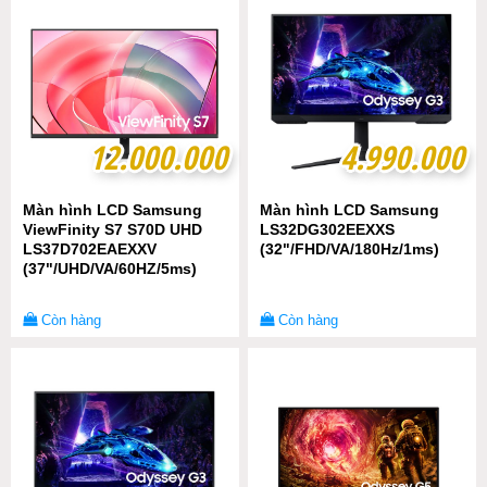
12.000.000
12.000.000
4.990.000
4.990.000
Màn hình LCD Samsung
Màn hình LCD Samsung
ViewFinity S7 S70D UHD
LS32DG302EEXXS
LS37D702EAEXXV
(32"/FHD/VA/180Hz/1ms)
(37"/UHD/VA/60HZ/5ms)
Còn hàng
Còn hàng