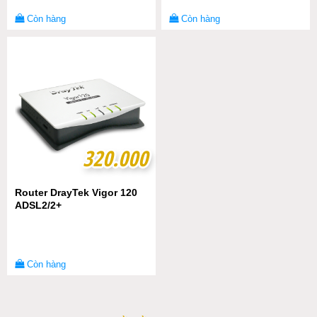
Còn hàng
Còn hàng
320.000
320.000
Router DrayTek Vigor 120
ADSL2/2+
Còn hàng