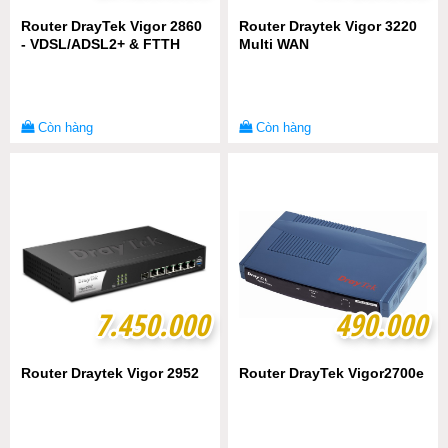
Router DrayTek Vigor 2860
Router Draytek Vigor 3220
- VDSL/ADSL2+ & FTTH
Multi WAN
Còn hàng
Còn hàng
7.450.000
7.450.000
490.000
490.000
Router Draytek Vigor 2952
Router DrayTek Vigor2700e