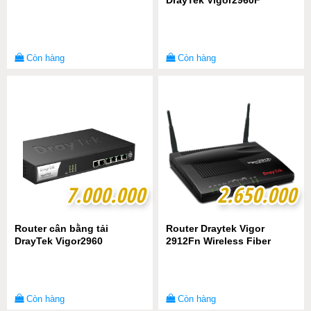
DrayTek Vigor2960F
Còn hàng
Còn hàng
7.000.000
7.000.000
2.650.000
2.650.000
Router cân bằng tải
Router Draytek Vigor
DrayTek Vigor2960
2912Fn Wireless Fiber
Còn hàng
Còn hàng