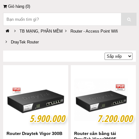
Giỏ hàng (
0
)
TB MẠNG, PHẦN MỀM
Router - Access Point Wifi
DrayTek Router
5.900.000
5.900.000
7.200.000
7.200.000
Router Draytek Vigor 300B
Router cân bằng tải