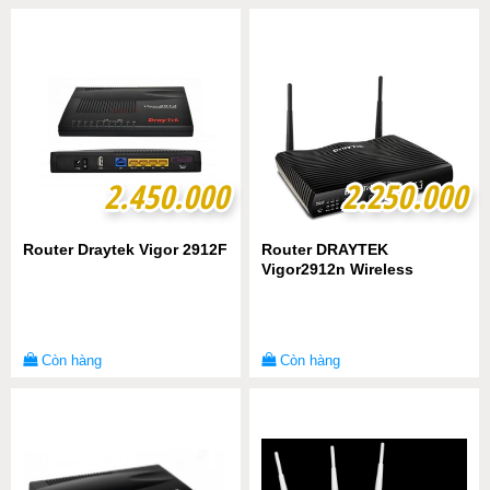
2.450.000
2.450.000
2.250.000
2.250.000
Router Draytek Vigor 2912F
Router DRAYTEK
Vigor2912n Wireless
Còn hàng
Còn hàng