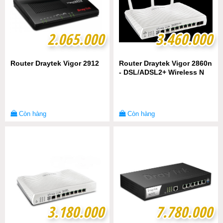
2.065.000
2.065.000
3.460.000
3.460.000
Router Draytek Vigor 2912
Router Draytek Vigor 2860n
- DSL/ADSL2+ Wireless N
Còn hàng
Còn hàng
3.180.000
3.180.000
7.780.000
7.780.000