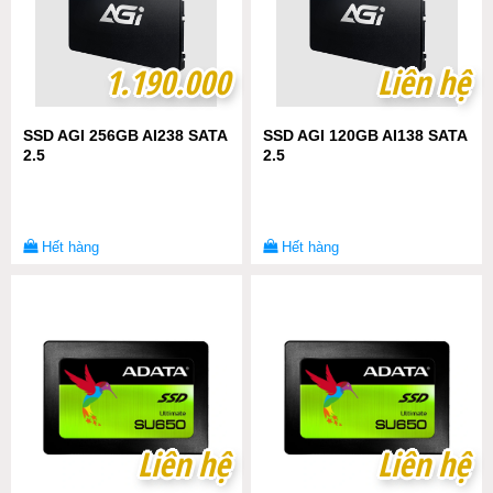
1.190.000
1.190.000
Liên hệ
Liên hệ
SSD AGI 256GB AI238 SATA
SSD AGI 120GB AI138 SATA
2.5
2.5
Hết hàng
Hết hàng
Liên hệ
Liên hệ
Liên hệ
Liên hệ