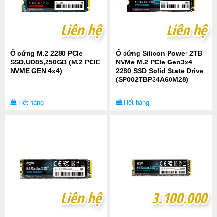
Liên hệ
Liên hệ
Liên hệ
Liên hệ
Ổ cứng M.2 2280 PCIe
Ổ cứng Silicon Power 2TB
SSD,UD85,250GB (M.2 PCIE
NVMe M.2 PCIe Gen3x4
NVME GEN 4x4)
2280 SSD Solid State Drive
(SP002TBP34A60M28)
Hết hàng
Hết hàng
Liên hệ
Liên hệ
3.100.000
3.100.000