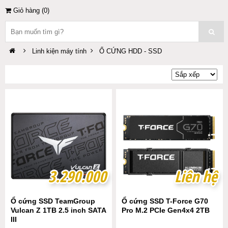
Giỏ hàng (
0
)
Linh kiện máy tính
Ổ CỨNG HDD - SSD
3.290.000
3.290.000
Liên hệ
Liên hệ
Ổ cứng SSD TeamGroup
Ổ cứng SSD T-Force G70
Vulcan Z 1TB 2.5 inch SATA
Pro M.2 PCIe Gen4x4 2TB
III