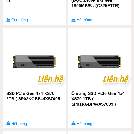
III
(ĐỌC 2400MB/S GHI
1800MB/S - (G325E1TB)
Còn hàng
Hết hàng
Liên hệ
Liên hệ
Liên hệ
Liên hệ
SSD PCIe Gen 4x4 XS70
Ổ cứng SSD PCIe Gen 4x4
2TB ( SP02KGBP44XS7005
XS70 1TB (
)
SP01KGBP44XS7005 )
Hết hàng
Hết hàng