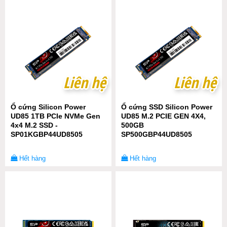
Liên hệ
Liên hệ
Liên hệ
Liên hệ
Ổ cứng Silicon Power
Ổ cứng SSD Silicon Power
UD85 1TB PCIe NVMe Gen
UD85 M.2 PCIE GEN 4X4,
4x4 M.2 SSD -
500GB
SP01KGBP44UD8505
SP500GBP44UD8505
Hết hàng
Hết hàng