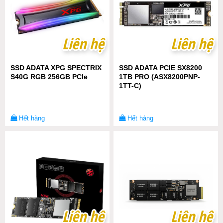
Liên hệ
Liên hệ
Liên hệ
Liên hệ
SSD ADATA XPG SPECTRIX
SSD ADATA PCIE SX8200
S40G RGB 256GB PCIe
1TB PRO (ASX8200PNP-
1TT-C)
Hết hàng
Hết hàng
Liên hệ
Liên hệ
Liên hệ
Liên hệ