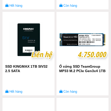
Hết hàng
Còn hàng
Liên hệ
Liên hệ
4.750.000
4.750.000
SSD KINGMAX 1TB SIV32
Ổ cứng SSD TeamGroup
2.5 SATA
MP33 M.2 PCIe Gen3x4 1TB
Hết hàng
Còn hàng