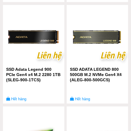
Liên hệ
Liên hệ
Liên hệ
Liên hệ
SSD Adata Legend 900
SSD ADATA LEGEND 800
PCIe Gen4 x4 M.2 2280 1TB
500GB M.2 NVMe Gen4 X4
(SLEG-900-1TCS)
(ALEG-800-500GCS)
Hết hàng
Hết hàng