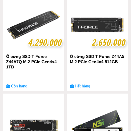
4.290.000
4.290.000
2.650.000
2.650.000
Ổ cứng SSD T-Force
Ổ cứng SSD T-Force Z44A5
Z44A7Q M.2 PCIe Gen4x4
M.2 PCIe Gen4x4 512GB
1TB
Còn hàng
Hết hàng