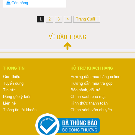
Còn hàng
1
2
3
>
Trang Cuối ›
VỀ ĐẦU TRANG
THÔNG TIN
HỖ TRỢ KHÁCH HÀNG
Giới thiệu
Hướng dẫn mua hàng online
Tuyển dụng
Hướng dẫn mua trả góp
Tin tức
Bảo hành, đổi trả
Đóng góp ý kiến
Chính sách bảo mật
Liên hệ
Hình thức thanh toán
Thông tin tài khoản
Chính sách vận chuyển