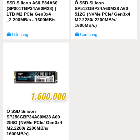
SSD Silicon A60 P34A60
Ổ SSD Silicon
(SP001TBP34A60M28) |
SP512GBP34A60M28 A60
1TB M2 PCIe Gen3x4
512G (NVMe PCIe/ Gen3x4
_2.200MB/s - 1600MB/s
M2.2280/ 2200MB/s/
1600MB/s)
Hết hàng
Còn hàng
1.600.000
1.600.000
Ổ SSD Silicon
SP256GBP34A60M28 A60
256G (NVMe PCIe/ Gen3x4
M2.2280/ 2200MB/s/
1600MB/s)