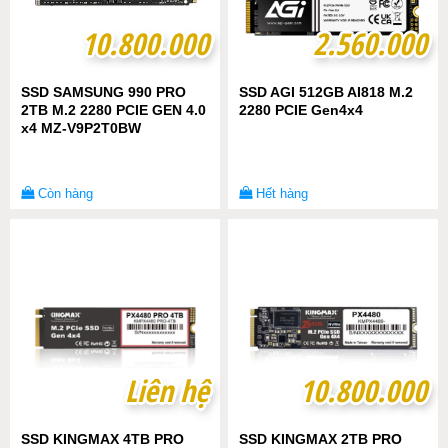
10.800.000
10.800.000
2.560.000
2.560.000
SSD SAMSUNG 990 PRO
SSD AGI 512GB AI818 M.2
2TB M.2 2280 PCIE GEN 4.0
2280 PCIE Gen4x4
x4 MZ-V9P2T0BW
Còn hàng
Hết hàng
Liên hệ
Liên hệ
10.800.000
10.800.000
SSD KINGMAX 4TB PRO
SSD KINGMAX 2TB PRO