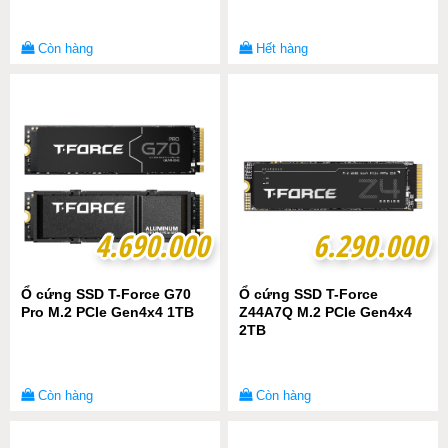
Còn hàng
Hết hàng
4.690.000
4.690.000
6.290.000
6.290.000
Ổ cứng SSD T-Force G70
Ổ cứng SSD T-Force
Pro M.2 PCIe Gen4x4 1TB
Z44A7Q M.2 PCIe Gen4x4
2TB
Còn hàng
Còn hàng