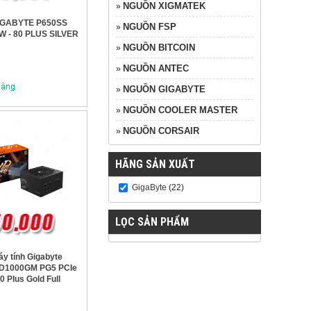
NGUỒN XIGMATEK
»
IGABYTE P650SS
NGUỒN FSP
»
0W - 80 PLUS SILVER
NGUỒN BITCOIN
»
NGUỒN ANTEC
»
NGUỒN GIGABYTE
»
NGUỒN COOLER MASTER
»
NGUỒN CORSAIR
»
HÃNG SẢN XUẤT
GigaByte
(22)
LỌC SẢN PHẨM
y tính Gigabyte
D1000GM PG5 PCIe
0 Plus Gold Full