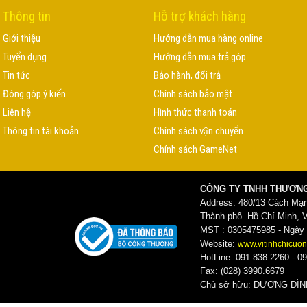
Thông tin
Hỗ trợ khách hàng
Giới thiệu
Hướng dẫn mua hàng online
Tuyển dụng
Hướng dẫn mua trả góp
Tin tức
Bảo hành, đổi trả
Đóng góp ý kiến
Chính sách bảo mật
Liên hệ
Hình thức thanh toán
Thông tin tài khoản
Chính sách vận chuyển
Chính sách GameNet
CÔNG TY TNHH THƯƠNG
Address: 480/13 Cách Mạ
Thành phố .Hồ Chí Minh, 
MST : 0305475985 - Ngày c
Website:
www.vitinhchicuon
HotLine: 091.838.2260 - 09
Fax: (028) 3990.6679
Chủ sở hữu: DƯƠNG ĐI