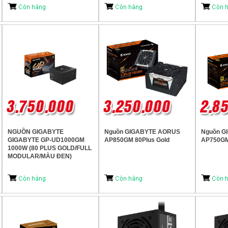
NGUỒN GIGABYTE
Nguồn GIGABYTE AORUS
Nguồn 
GIGABYTE GP-UD1000GM
AP850GM 80Plus Gold
AP750GM 
1000W (80 PLUS GOLD/FULL
MODULAR/MÀU ĐEN)