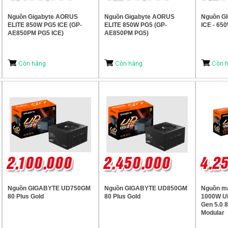
Nguồn Gigabyte AORUS
Nguồn Gigabyte AORUS
Nguồn G
ELITE 850W PG5 ICE (GP-
ELITE 850W PG5 (GP-
ICE - 65
AE850PM PG5 ICE)
AE850PM PG5)
Nguồn GIGABYTE UD750GM
Nguồn GIGABYTE UD850GM
Nguồn má
80 Plus Gold
80 Plus Gold
1000W U
Gen 5.0 8
Modular