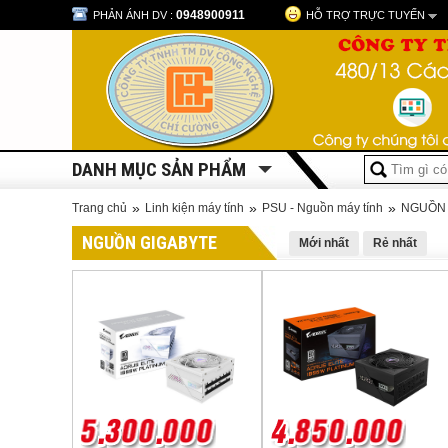
0948900911
PHẢN ÁNH DV :
HỖ TRỢ TRỰC TUYẾN
DANH MỤC SẢN PHẨM
»
»
»
Trang chủ
Linh kiện máy tính
PSU - Nguồn máy tính
NGUỒN 
NGUỒN GIGABYTE
Mới nhất
Rẻ nhất