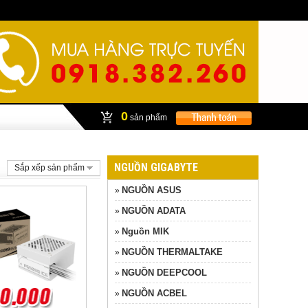
0
sản phẩm
NGUỒN GIGABYTE
Sắp xếp sản phẩm
NGUỒN ASUS
»
NGUỒN ADATA
»
Nguồn MIK
»
NGUỒN THERMALTAKE
»
NGUỒN DEEPCOOL
»
NGUỒN ACBEL
»