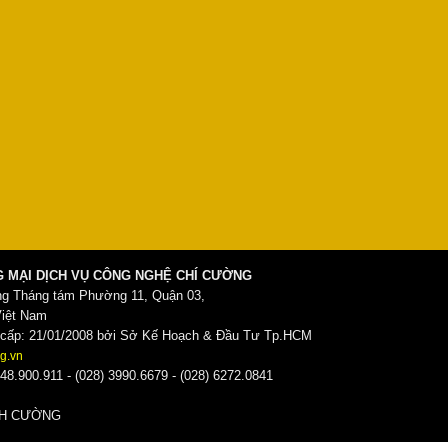
 MẠI DỊCH VỤ CÔNG NGHỆ CHÍ CƯỜNG
ng Tháng tám Phường 11, Quận 03,
Việt Nam
ấp: 21/01/2008 bởi Sở Kế Hoạch & Đầu Tư Tp.HCM
g.vn
48.900.911 - (028) 3990.6679 - (028) 6272.0841
̀NH CƯỜNG