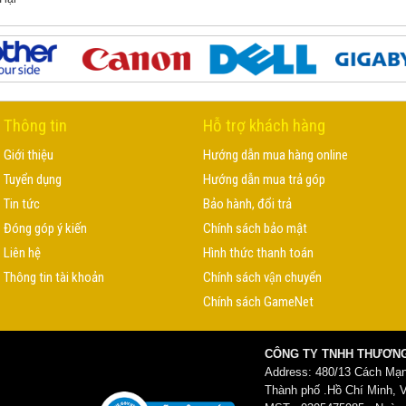
Thông tin
Hỗ trợ khách hàng
Giới thiệu
Hướng dẫn mua hàng online
Tuyển dụng
Hướng dẫn mua trả góp
Tin tức
Bảo hành, đổi trả
Đóng góp ý kiến
Chính sách bảo mật
Liên hệ
Hình thức thanh toán
Thông tin tài khoản
Chính sách vận chuyển
Chính sách GameNet
CÔNG TY TNHH THƯƠNG
Address: 480/13 Cách Mạ
Thành phố .Hồ Chí Minh, 