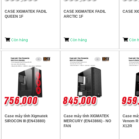
CASE XIGMATEK FADIL
CASE XIGMATEK FADIL
CASE XI
QUEEN 1F
ARCTIC 1F
Case máy tính Xigmatek
Case máy tính XIGMATEK
Case má
SIROCON III (EN43880)
MERCURY (EN43866) - NO
Venom R 
FAN
X12R