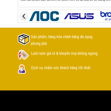
Sản phẩm, hàng hóa chính hãng đa dạng
phong phú
Luôn luôn giá rẻ & khuyến mại không ngừng.
Dịch vụ chăm sóc khách hàng tốt nhất.