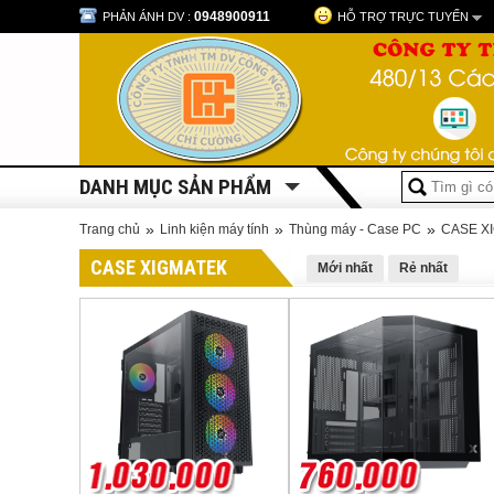
0948900911
PHẢN ÁNH DV :
HỖ TRỢ TRỰC TUYẾN
DANH MỤC SẢN PHẨM
»
»
»
Trang chủ
Linh kiện máy tính
Thùng máy - Case PC
CASE X
CASE XIGMATEK
Mới nhất
Rẻ nhất