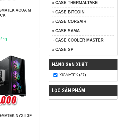
CASE THERMALTAKE
»
IGMATEK AQUA M
CASE BITCOIN
»
ACK
CASE CORSAIR
»
CASE SAMA
»
CASE COOLER MASTER
»
CASE SP
»
HÃNG SẢN XUẤT
XIGMATEK
(37)
LỌC SẢN PHẨM
GMATEK NYX II 3F