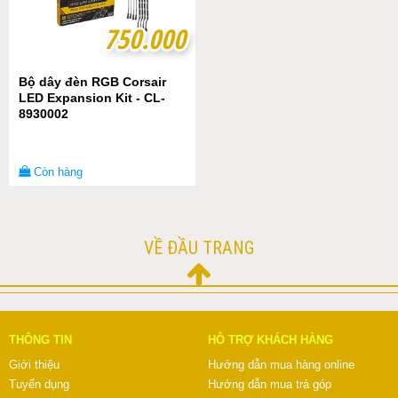
750.000
750.000
Bộ dây đèn RGB Corsair
LED Expansion Kit - CL-
8930002
Còn hàng
VỀ ĐẦU TRANG
THÔNG TIN
HỖ TRỢ KHÁCH HÀNG
Giới thiệu
Hướng dẫn mua hàng online
Tuyển dụng
Hướng dẫn mua trả góp