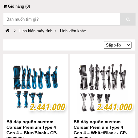
Giỏ hàng (
0
)
Linh kiện máy tính
Linh kiện khác
2.441.000
2.441.000
2.441.000
2.441.000
Bộ dây nguồn custom
Bộ dây nguồn custom
Corsair Premium Type 4
Corsair Premium Type 4
Gen 4 – Blue/Black - CP-
Gen 4 – White/Black - CP-