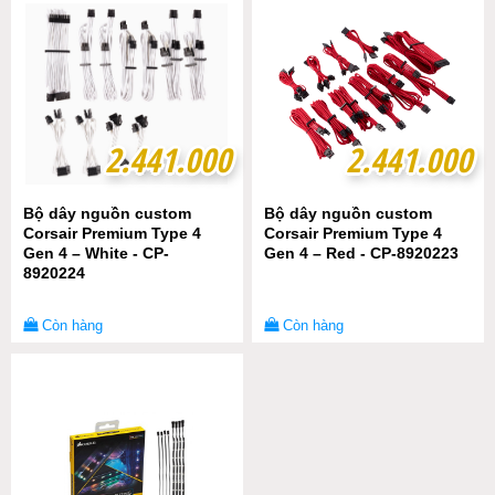
2.441.000
2.441.000
2.441.000
2.441.000
Bộ dây nguồn custom
Bộ dây nguồn custom
Corsair Premium Type 4
Corsair Premium Type 4
Gen 4 – White - CP-
Gen 4 – Red - CP-8920223
8920224
Còn hàng
Còn hàng