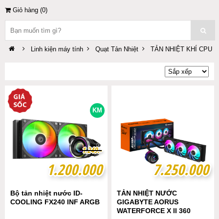
Giỏ hàng (
0
)
Linh kiện máy tính
Quạt Tản Nhiệt
TẢN NHIỆT KHÍ CPU
KM
1
1
.
.
2
2
4
4
9
9
.-
.-
1.200.000
1.200.000
7.250.000
7.250.000
Bộ tản nhiệt nước ID-
TẢN NHIỆT NƯỚC
COOLING FX240 INF ARGB
GIGABYTE AORUS
WATERFORCE X II 360