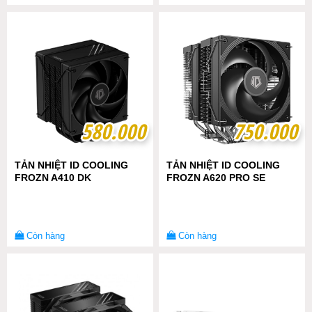
580.000
580.000
750.000
750.000
TẢN NHIỆT ID COOLING
TẢN NHIỆT ID COOLING
FROZN A410 DK
FROZN A620 PRO SE
Còn hàng
Còn hàng