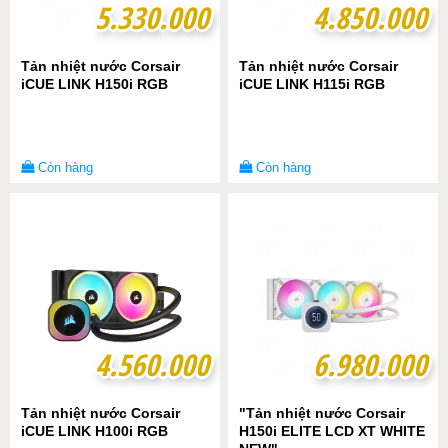
5.330.000
5.330.000
4.850.000
4.850.000
Tản nhiệt nước Corsair
Tản nhiệt nước Corsair
iCUE LINK H150i RGB
iCUE LINK H115i RGB
Còn hàng
Còn hàng
4.560.000
4.560.000
6.980.000
6.980.000
Tản nhiệt nước Corsair
"Tản nhiệt nước Corsair
iCUE LINK H100i RGB
H150i ELITE LCD XT WHITE