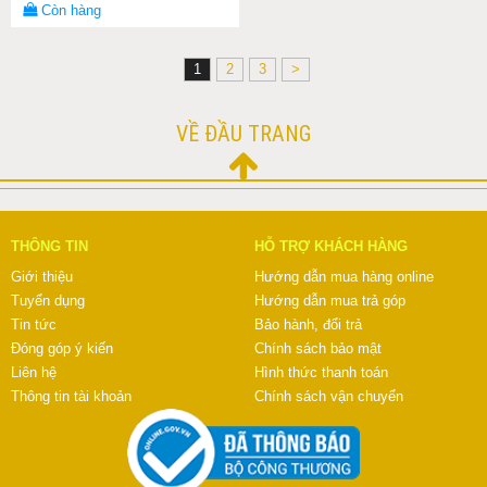
Còn hàng
1
2
3
>
VỀ ĐẦU TRANG
THÔNG TIN
HỖ TRỢ KHÁCH HÀNG
Giới thiệu
Hướng dẫn mua hàng online
Tuyển dụng
Hướng dẫn mua trả góp
Tin tức
Bảo hành, đổi trả
Đóng góp ý kiến
Chính sách bảo mật
Liên hệ
Hình thức thanh toán
Thông tin tài khoản
Chính sách vận chuyển