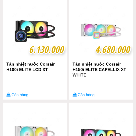
6.130.000
6.130.000
4.680.000
4.680.000
Tản nhiệt nước Corsair
Tản nhiệt nước Corsair
H100i ELITE LCD XT
H150i ELITE CAPELLIX XT
WHITE
Còn hàng
Còn hàng