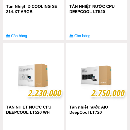
Tản Nhiệt ID COOLING SE-
TẢN NHIỆT NƯỚC CPU
214-XT ARGB
DEEPCOOL LT520
Còn hàng
Còn hàng
2.230.000
2.230.000
2.750.000
2.750.000
TẢN NHIỆT NƯỚC CPU
Tản nhiệt nước AIO
DEEPCOOL LT520 WH
DeepCool LT720