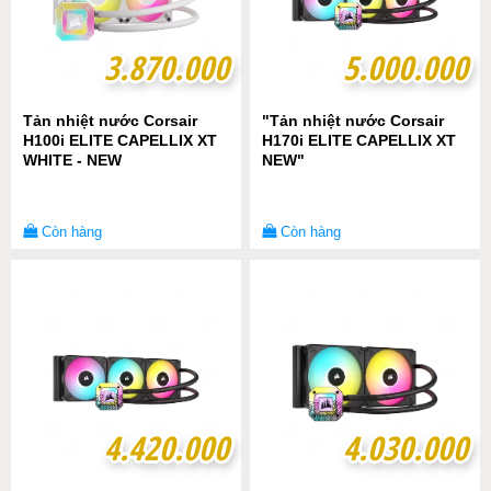
3.870.000
3.870.000
5.000.000
5.000.000
Tản nhiệt nước Corsair
"Tản nhiệt nước Corsair
H100i ELITE CAPELLIX XT
H170i ELITE CAPELLIX XT
WHITE - NEW
NEW"
Còn hàng
Còn hàng
4.420.000
4.420.000
4.030.000
4.030.000