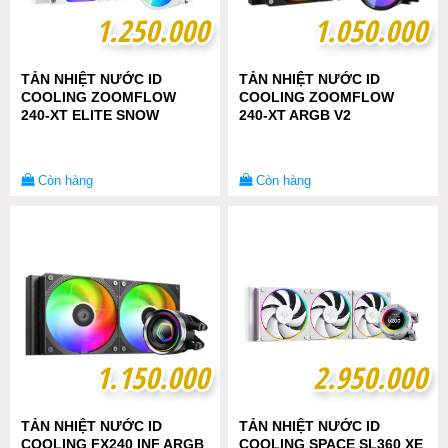
1.250.000
1.250.000
1.050.000
1.050.000
TẢN NHIỆT NƯỚC ID
TẢN NHIỆT NƯỚC ID
COOLING ZOOMFLOW
COOLING ZOOMFLOW
240-XT ELITE SNOW
240-XT ARGB V2
Còn hàng
Còn hàng
1.150.000
1.150.000
2.950.000
2.950.000
TẢN NHIỆT NƯỚC ID
TẢN NHIỆT NƯỚC ID
COOLING FX240 INF ARGB
COOLING SPACE SL360 XE