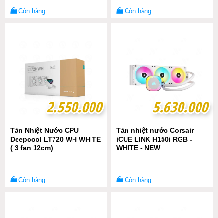
Còn hàng
Còn hàng
2.550.000
2.550.000
5.630.000
5.630.000
Tản Nhiệt Nước CPU
Tản nhiệt nước Corsair
Deepcool LT720 WH WHITE
iCUE LINK H150i RGB -
( 3 fan 12cm)
WHITE - NEW
Còn hàng
Còn hàng