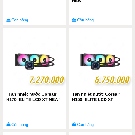
NEW"
Còn hàng
Còn hàng
7.270.000
7.270.000
6.750.000
6.750.000
"Tản nhiệt nước Corsair
Tản nhiệt nước Corsair
H170i ELITE LCD XT NEW"
H150i ELITE LCD XT
Còn hàng
Còn hàng