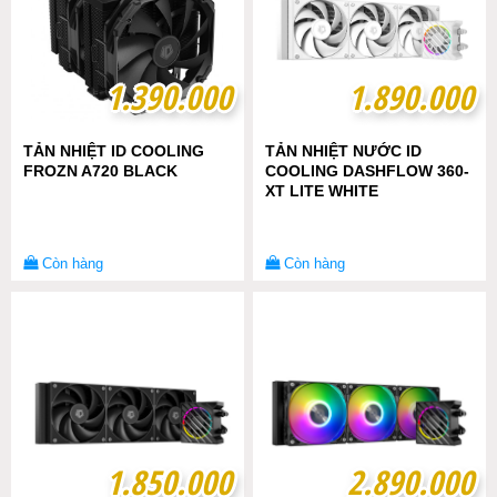
1.390.000
1.390.000
1.890.000
1.890.000
TẢN NHIỆT ID COOLING
TẢN NHIỆT NƯỚC ID
FROZN A720 BLACK
COOLING DASHFLOW 360-
XT LITE WHITE
Còn hàng
Còn hàng
1.850.000
1.850.000
2.890.000
2.890.000