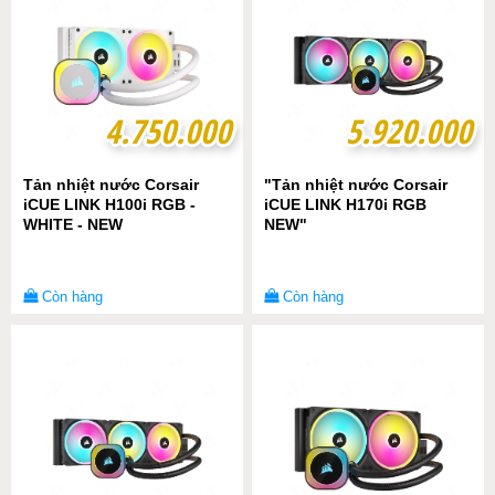
4.750.000
4.750.000
5.920.000
5.920.000
Tản nhiệt nước Corsair
"Tản nhiệt nước Corsair
iCUE LINK H100i RGB -
iCUE LINK H170i RGB
WHITE - NEW
NEW"
Còn hàng
Còn hàng