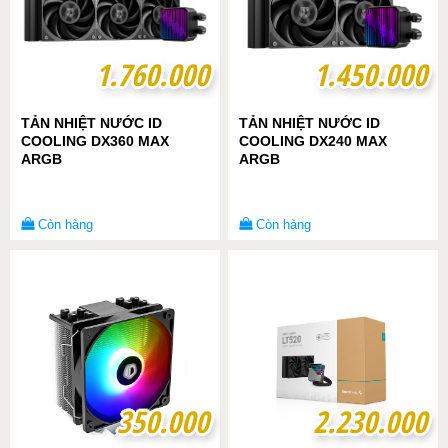
1.760.000
1.760.000
1.450.000
1.450.000
TẢN NHIỆT NƯỚC ID
TẢN NHIỆT NƯỚC ID
COOLING DX360 MAX
COOLING DX240 MAX
ARGB
ARGB
Còn hàng
Còn hàng
350.000
350.000
2.230.000
2.230.000