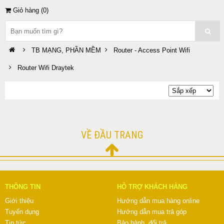
Giỏ hàng (
0
)
TB MẠNG, PHẦN MỀM
Router - Access Point Wifi
Router Wifi Draytek
VỀ ĐẦU TRANG
THÔNG TIN
HỖ TRỢ KHÁCH HÀNG
Giới thiệu
Hướng dẫn mua hàng online
Tuyển dụng
Hướng dẫn mua trả góp
Tin tức
Bảo hành, đổi trả