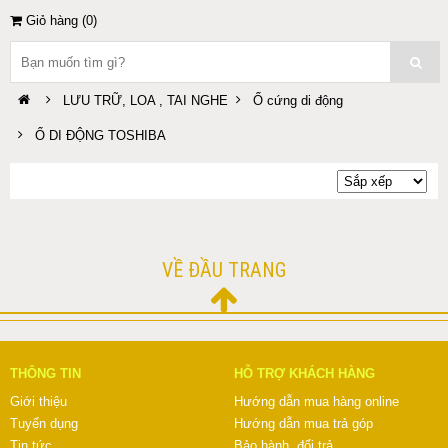
Giỏ hàng (
0
)
LƯU TRỮ, LOA , TAI NGHE
Ổ cứng di động
Ổ DI ĐỘNG TOSHIBA
VỀ ĐẦU TRANG
THÔNG TIN
HỖ TRỢ KHÁCH HÀNG
Giới thiệu
Hướng dẫn mua hàng online
Tuyển dụng
Hướng dẫn mua trả góp
Tin tức
Bảo hành, đổi trả