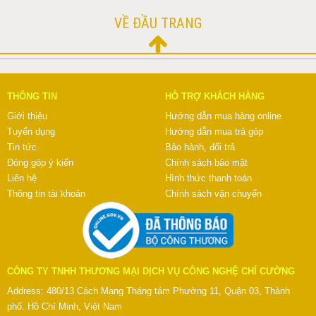
VỀ ĐẦU TRANG
THÔNG TIN
HỖ TRỢ KHÁCH HÀNG
Giới thiệu
Hướng dẫn mua hàng online
Tuyển dụng
Hướng dẫn mua trả góp
Tin tức
Bảo hành, đổi trả
Đóng góp ý kiến
Chính sách bảo mật
Liên hệ
Hình thức thanh toán
Thông tin tài khoản
Chính sách vận chuyển
CÔNG TY TNHH THƯƠNG MẠI DỊCH VỤ CÔNG NGHỆ CHÍ CƯỜNG
Address: 480/13 Cách Mạng Tháng tám Phường 11, Quận 03, Thành
phố. Hồ Chí Minh, Việt Nam