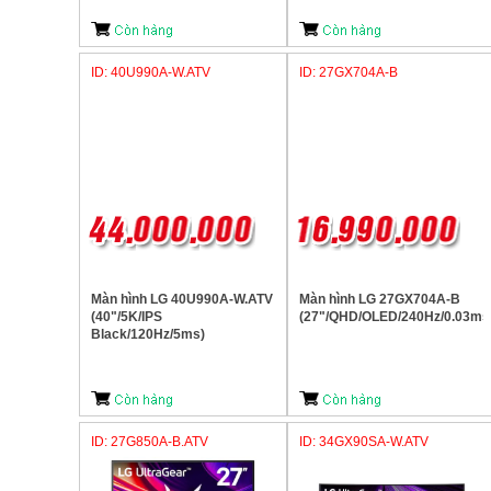
ID: 40U990A-W.ATV
ID: 27GX704A-B
Màn hình LG 40U990A-W.ATV
Màn hình LG 27GX704A-B
(40"/5K/IPS
(27"/QHD/OLED/240Hz/0.03ms
Black/120Hz/5ms)
ID: 27G850A-B.ATV
ID: 34GX90SA-W.ATV