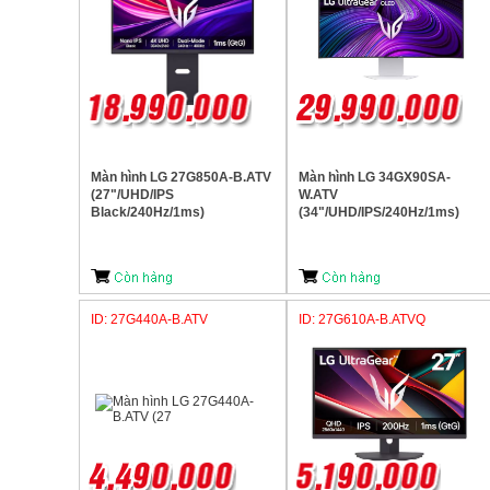
Màn hình LG 27G850A-B.ATV
Màn hình LG 34GX90SA-
(27"/UHD/IPS
W.ATV
Black/240Hz/1ms)
(34"/UHD/IPS/240Hz/1ms)
ID: 27G440A-B.ATV
ID: 27G610A-B.ATVQ