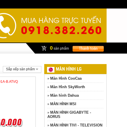
0
sản phẩm
MÀN HÌNH LG
Sắp xếp sản phẩm
Màn Hình CooCaa
»
01A-B.ATVQ
Màn Hình SkyWorth
»
Màn hình Dahua
»
MÀN HÌNH MSI
»
MÀN HÌNH GIGABYTE -
»
AORUS
MÀN HÌNH TIVI - TELEVISION
»