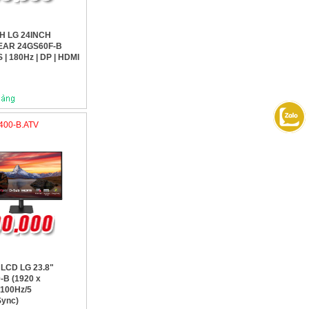
H LG 24INCH
AR 24GS60F-B
S | 180Hz | DP | HDMI
400-B.ATV
 LCD LG 23.8"
B (1920 x
/100Hz/5
Sync)