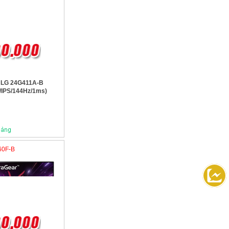
 LG 24G411A-B
/IPS/144Hz/1ms)
60F-B