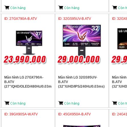
ID: 27GX790A-B.ATV
ID: 32GS95UV-B.ATV
ID: 32GX
Màn hình LG 27GX790A-
Màn hình LG 32GS95UV-
Màn hình
)
B.ATV
B.ATV
B.ATV
(27"/QHD/OLED/480Hz/0.03ms)
(32"/UHD/IPS/240Hz/0.03ms)
(32"/UHD
ID: 39GX90SA-W.ATV
ID: 45GX950A-B.ATV
ID: 24G4