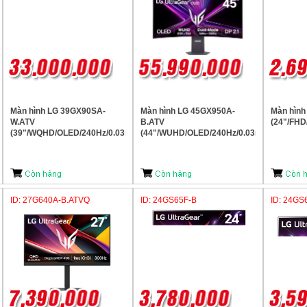
Màn hình LG 39GX90SA-
Màn hình LG 45GX950A-
Màn hình
W.ATV
B.ATV
(24"/FHD
(39"/WQHD/OLED/240Hz/0.03ms)
(44"/WUHD/OLED/240Hz/0.03ms)
ID: 27G640A-B.ATVQ
ID: 24GS65F-B
ID: 24GS