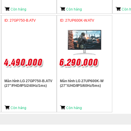
ID: 27GP750-B.ATV
ID: 27UP600K-W.ATV
Màn hình LG 27GP750-B.ATV
Màn hình LG 27UP600K-W
(27"/FHD/IPS/240Hz/1ms)
(27"/UHD/IPS/60Hz/5ms)