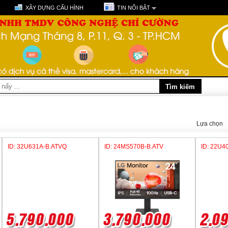
XÂY DỰNG CẤU HÌNH
TIN NỔI BẬT
Lựa chọn
ID: 32U631A-B.ATVQ
ID: 24MS570B-B.ATV
ID: 22U4