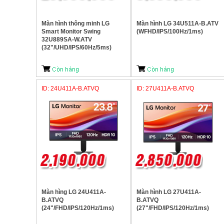
Màn hình thông minh LG
Màn hình LG 34U511A-B.ATV
Smart Monitor Swing
(WFHD/IPS/100Hz/1ms)
32U889SA-W.ATV
(32"/UHD/IPS/60Hz/5ms)
ID: 24U411A-B.ATVQ
ID: 27U411A-B.ATVQ
Màn hìng LG 24U411A-
Màn hình LG 27U411A-
B.ATVQ
B.ATVQ
(24"/FHD/IPS/120Hz/1ms)
(27"/FHD/IPS/120Hz/1ms)