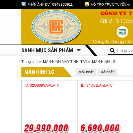
0948900911
PHẢN ÁNH DV :
HỖ TRỢ TRỰC TUYẾN
DANH MỤC SẢN PHẨM
»
»
Trang chủ
MÀN HÌNH MÁY TÍNH, TIVI
MÀN HÌNH LG
MÀN HÌNH LG
Mới nhất
Rẻ nhất
ID: 32U889SA-W.ATV
ID: 34U511A-B.ATV