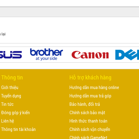
 lại
Thông tin
Hỗ trợ khách hàng
Giới thiệu
Hướng dẫn mua hàng online
Tuyển dụng
Hướng dẫn mua trả góp
Tin tức
Bảo hành, đổi trả
Đóng góp ý kiến
Chính sách bảo mật
Liên hệ
Hình thức thanh toán
Thông tin tài khoản
Chính sách vận chuyển
Chính sách GameNet