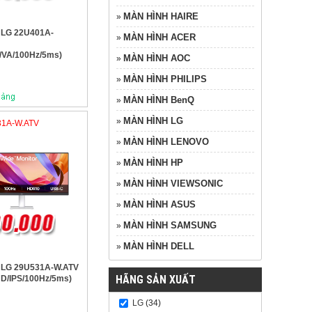
MÀN HÌNH HAIRE
»
 LG 22U401A-
MÀN HÌNH ACER
»
/VA/100Hz/5ms)
MÀN HÌNH AOC
»
MÀN HÌNH PHILIPS
»
MÀN HÌNH BenQ
»
MÀN HÌNH LG
»
31A-W.ATV
MÀN HÌNH LENOVO
»
MÀN HÌNH HP
»
MÀN HÌNH VIEWSONIC
»
MÀN HÌNH ASUS
»
MÀN HÌNH SAMSUNG
»
MÀN HÌNH DELL
»
h LG 29U531A-W.ATV
HÃNG SẢN XUẤT
D/IPS/100Hz/5ms)
LG
(34)