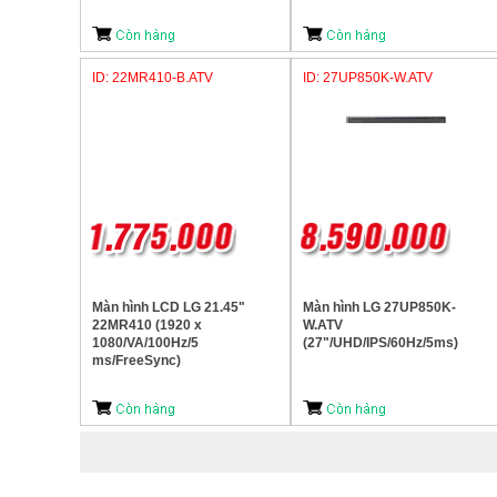
ID: 22MR410-B.ATV
ID: 27UP850K-W.ATV
Màn hình LCD LG 21.45"
Màn hình LG 27UP850K-
22MR410 (1920 x
W.ATV
1080/VA/100Hz/5
(27"/UHD/IPS/60Hz/5ms)
ms/FreeSync)