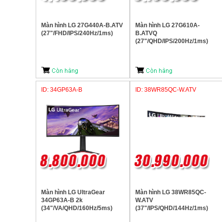
Màn hình LG 27G440A-B.ATV
Màn hình LG 27G610A-
(27"/FHD/IPS/240Hz/1ms)
B.ATVQ
(27"/QHD/IPS/200Hz/1ms)
ID: 34GP63A-B
ID: 38WR85QC-W.ATV
Màn hình LG UltraGear
Màn hình LG 38WR85QC-
34GP63A-B 2k
W.ATV
(34"/VA/QHD/160Hz/5ms)
(37"/IPS/QHD/144Hz/1ms)