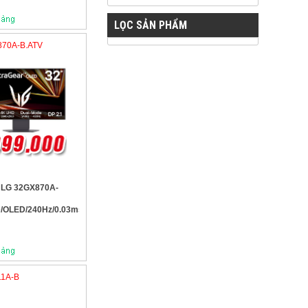
LỌC SẢN PHẨM
870A-B.ATV
 LG 32GX870A-
/OLED/240Hz/0.03ms)
11A-B