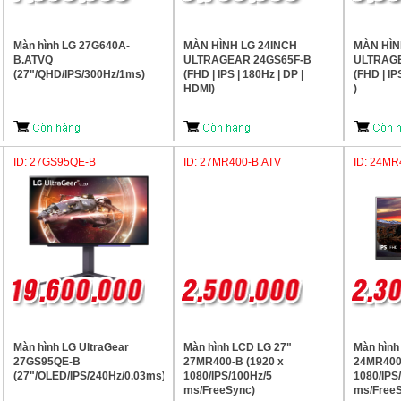
Màn hình LG 27G640A-
MÀN HÌNH LG 24INCH
MÀN HÌN
B.ATVQ
ULTRAGEAR 24GS65F-B
ULTRAGE
(27"/QHD/IPS/300Hz/1ms)
(FHD | IPS | 180Hz | DP |
(FHD | IP
HDMI)
)
ID: 27GS95QE-B
ID: 27MR400-B.ATV
ID: 24MR
Màn hình LG UltraGear
Màn hình LCD LG 27"
Màn hình
27GS95QE-B
27MR400-B (1920 x
24MR400-
(27"/OLED/IPS/240Hz/0.03ms)
1080/IPS/100Hz/5
1080/IPS
ms/FreeSync)
ms/Free