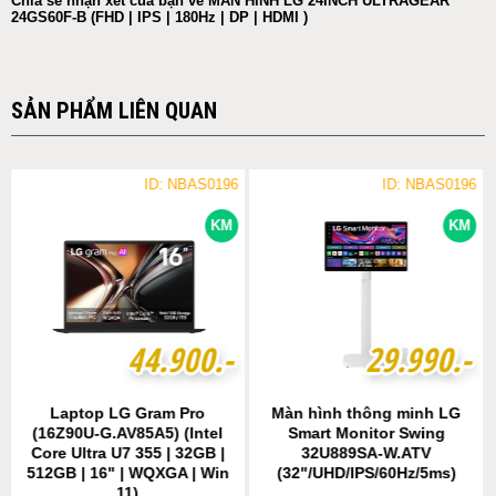
Chia sẻ nhận xét của bạn về MÀN HÌNH LG 24INCH ULTRAGEAR
24GS60F-B (FHD | IPS | 180Hz | DP | HDMI )
SẢN PHẨM LIÊN QUAN
ID: NBAS0196
ID: NBAS0196
KM
KM
4
4
4
4
.
.
9
9
0
0
0
0
.-
.-
2
2
9
9
.
.
9
9
9
9
0
0
.-
.-
Laptop LG Gram Pro
Màn hình thông minh LG
(16Z90U-G.AV85A5) (Intel
Smart Monitor Swing
Core Ultra U7 355 | 32GB |
32U889SA-W.ATV
512GB | 16" | WQXGA | Win
(32"/UHD/IPS/60Hz/5ms)
11)