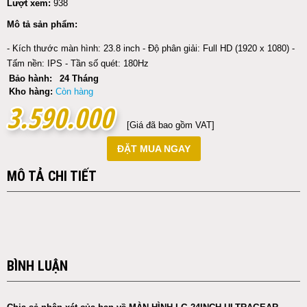
Lượt xem:
938
Mô tả sản phẩm:
- Kích thước màn hình: 23.8 inch - Độ phân giải: Full HD (1920 x 1080) -
Tấm nền: IPS - Tần số quét: 180Hz
Bảo hành:
24 Tháng
Kho hàng:
Còn hàng
3.590.000
3.590.000
[Giá đã bao gồm VAT]
ĐẶT MUA NGAY
MÔ TẢ CHI TIẾT
BÌNH LUẬN