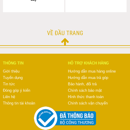
VỀ ĐẦU TRANG
THÔNG TIN
HỖ TRỢ KHÁCH HÀNG
Giới thiệu
Hướng dẫn mua hàng online
Tuyển dụng
Hướng dẫn mua trả góp
Tin tức
Bảo hành, đổi trả
Đóng góp ý kiến
Chính sách bảo mật
Liên hệ
Hình thức thanh toán
Thông tin tài khoản
Chính sách vận chuyển