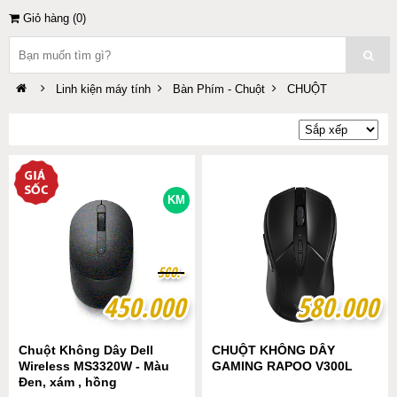
Giỏ hàng (
0
)
Linh kiện máy tính
Bàn Phím - Chuột
CHUỘT
KM
5
5
0
0
0
0
.-
.-
450.000
450.000
580.000
580.000
Chuột Không Dây Dell
CHUỘT KHÔNG DÂY
Wireless MS3320W - Màu
GAMING RAPOO V300L
Đen, xám , hồng