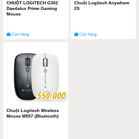
CHUỘT LOGITECH G302
Chuột Logitech Anywhere
Daedalus Prime Gaming
2S
Mouse
Còn hàng
Còn hàng
550.000
550.000
Chuột Logitech Wireless
Mouse M557 (Bluetooth)