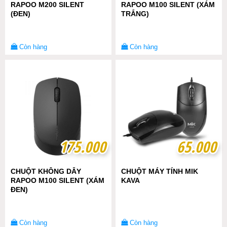
RAPOO M200 SILENT
RAPOO M100 SILENT (XÁM
(ĐEN)
TRẮNG)
Còn hàng
Còn hàng
175.000
175.000
65.000
65.000
CHUỘT KHÔNG DÂY
CHUỘT MÁY TÍNH MIK
RAPOO M100 SILENT (XÁM
KAVA
ĐEN)
Còn hàng
Còn hàng