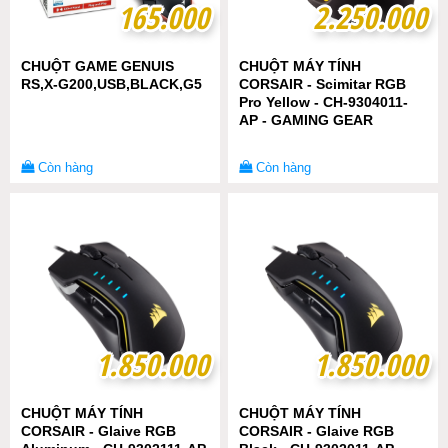
165.000
165.000
2.250.000
2.250.000
CHUỘT GAME GENUIS
CHUỘT MÁY TÍNH
RS,X-G200,USB,BLACK,G5
CORSAIR - Scimitar RGB
Pro Yellow - CH-9304011-
AP - GAMING GEAR
Còn hàng
Còn hàng
1.850.000
1.850.000
1.850.000
1.850.000
CHUỘT MÁY TÍNH
CHUỘT MÁY TÍNH
CORSAIR - Glaive RGB
CORSAIR - Glaive RGB