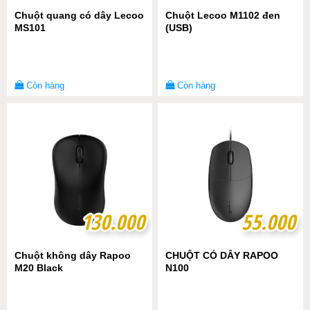
Chuột quang có dây Lecoo
Chuột Lecoo M1102 đen
MS101
(USB)
Còn hàng
Còn hàng
130.000
130.000
55.000
55.000
Chuột không dây Rapoo
CHUỘT CÓ DÂY RAPOO
M20 Black
N100