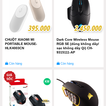
395.000
395.000
2.450.000
2.450.000
CHUỘT XIAOMI MI
Dark Core Wireless Mouse
PORTABLE MOUSE-
RGB SE (dùng không dây/
HLK4003CN
sạc không dây Qi) CH-
9315111-AP
Còn hàng
Còn hàng
KM
2
2
9
9
5
5
.-
.-