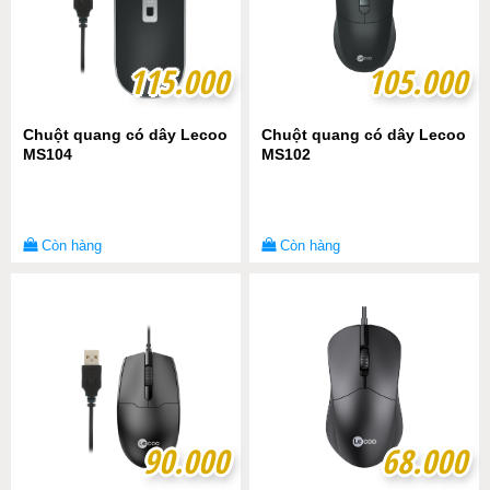
115.000
115.000
105.000
105.000
Chuột quang có dây Lecoo
Chuột quang có dây Lecoo
MS104
MS102
Còn hàng
Còn hàng
90.000
90.000
68.000
68.000