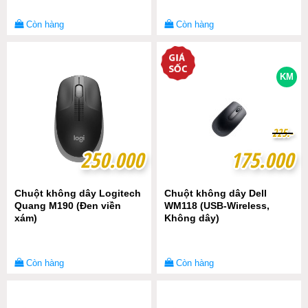
Còn hàng
Còn hàng
KM
2
2
2
2
5
5
.-
.-
250.000
250.000
175.000
175.000
Chuột không dây Logitech
Chuột không dây Dell
Quang M190 (Đen viền
WM118 (USB-Wireless,
xám)
Không dây)
Còn hàng
Còn hàng