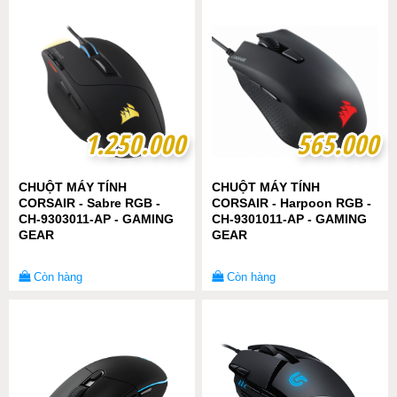
1.250.000
1.250.000
565.000
565.000
CHUỘT MÁY TÍNH
CHUỘT MÁY TÍNH
CORSAIR - Sabre RGB -
CORSAIR - Harpoon RGB -
CH-9303011-AP - GAMING
CH-9301011-AP - GAMING
GEAR
GEAR
Còn hàng
Còn hàng