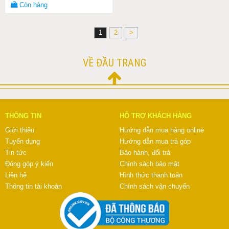
Còn hàng
1
2
>
VỀ ĐẦU TRANG
THÔNG TIN
HỖ TRỢ KHÁCH HÀNG
Giới thiệu
Hướng dẫn mua hàng online
Tuyển dụng
Hướng dẫn mua trả góp
Tin tức
Bảo hành, đổi trả
Đóng góp ý kiến
Chính sách bảo mật
Liên hệ
Hình thức thanh toán
Thông tin tài khoản
Chính sách vận chuyển