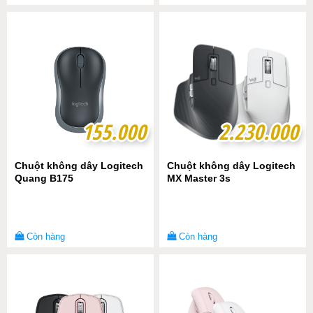
155.000
155.000
2.230.000
2.230.000
Chuột không dây Logitech
Chuột không dây Logitech
Quang B175
MX Master 3s
Còn hàng
Còn hàng