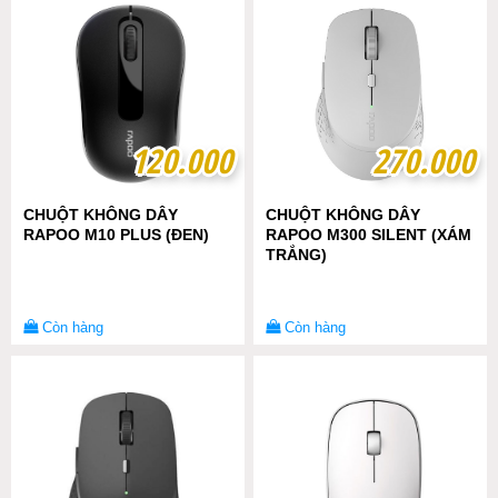
120.000
120.000
270.000
270.000
CHUỘT KHÔNG DÂY
CHUỘT KHÔNG DÂY
RAPOO M10 PLUS (ĐEN)
RAPOO M300 SILENT (XÁM
TRẮNG)
Còn hàng
Còn hàng