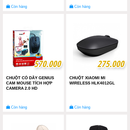
Còn hàng
Còn hàng
570.000
570.000
275.000
275.000
CHUỘT CÓ DÂY GENIUS
CHUỘT XIAOMI MI
CAM MOUSE TÍCH HỢP
WIRELESS HLK4012GL
CAMERA 2.0 HD
Còn hàng
Còn hàng