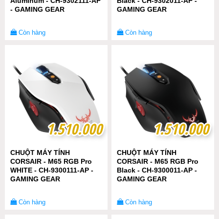
Aluminum - CH-9302111-AP
Black - CH-9302011-AP -
- GAMING GEAR
GAMING GEAR
Còn hàng
Còn hàng
1.510.000
1.510.000
1.510.000
1.510.000
CHUỘT MÁY TÍNH
CHUỘT MÁY TÍNH
CORSAIR - M65 RGB Pro
CORSAIR - M65 RGB Pro
WHITE - CH-9300111-AP -
Black - CH-9300011-AP -
GAMING GEAR
GAMING GEAR
Còn hàng
Còn hàng