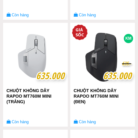
Còn hàng
Còn hàng
KM
6
6
3
3
5
5
.-
.-
635.000
635.000
635.000
635.000
CHUỘT KHÔNG DÂY
CHUỘT KHÔNG DÂY
RAPOO MT760M MINI
RAPOO MT760M MINI
(TRẮNG)
(ĐEN)
Còn hàng
Còn hàng