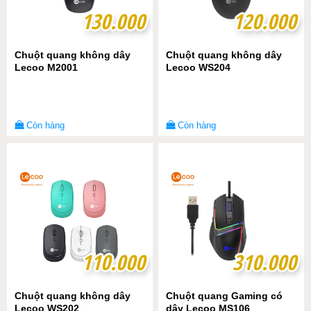
130.000
130.000
120.000
120.000
Chuột quang không dây
Chuột quang không dây
Lecoo M2001
Lecoo WS204
Còn hàng
Còn hàng
110.000
110.000
310.000
310.000
Chuột quang không dây
Chuột quang Gaming có
Lecoo WS202
dây Lecoo MS106