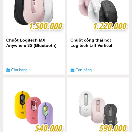
1.500.000
1.500.000
1.220.000
1.220.000
Chuột Logitech MX
Chuột công thái học
Anywhere 3S (Bluetooth)
Logitech Lift Vertical
Còn hàng
Còn hàng
540.000
540.000
590.000
590.000