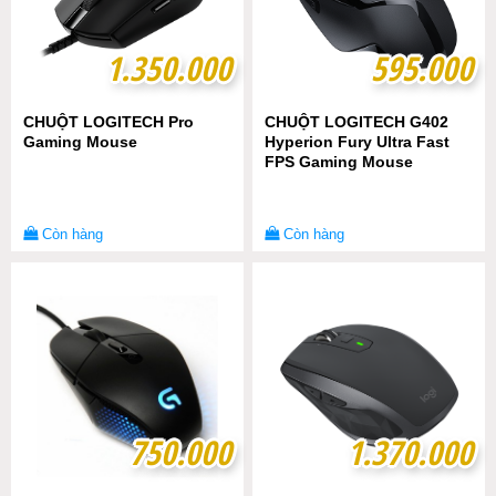
1.350.000
1.350.000
595.000
595.000
CHUỘT LOGITECH Pro
CHUỘT LOGITECH G402
Gaming Mouse
Hyperion Fury Ultra Fast
FPS Gaming Mouse
Còn hàng
Còn hàng
750.000
750.000
1.370.000
1.370.000