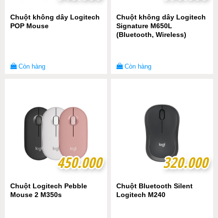
Chuột không dây Logitech
Chuột không dây Logitech
POP Mouse
Signature M650L
(Bluetooth, Wireless)
Còn hàng
Còn hàng
450.000
450.000
320.000
320.000
Chuột Logitech Pebble
Chuột Bluetooth Silent
Mouse 2 M350s
Logitech M240