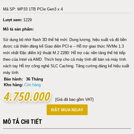
Mã SP: MP33 1TB PCIe Gen3 x 4
Lượt xem:
1229
Mô tả sản phẩm:
Sử dụng bộ nhớ flash 3D thế hệ mới: Dung lượng, hiệu suất và độ bền
được cải thiện đáng kể Giao diện PCI-e – Hỗ trợ giao thức NVMe 1.3
mới nhất Đặc điểm kỹ thuật M.2 2280: Hỗ trợ các nền tảng thế hệ tiếp
theo của Intel và AMD. Thích hợp cho cả máy tính để bàn và máy tính
xách tay Hỗ trợ công nghệ SLC Caching. Tăng cường đáng kể hiệu suất
máy tính
Bảo hành:
36 Tháng
Kho hàng:
Còn hàng
4.750.000
4.750.000
[Giá đã bao gồm VAT]
ĐẶT MUA NGAY
MÔ TẢ CHI TIẾT