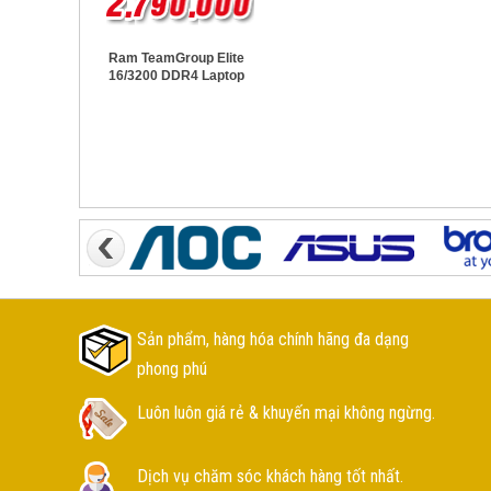
Ram TeamGroup Elite
16/3200 DDR4 Laptop
Sản phẩm, hàng hóa chính hãng đa dạng
phong phú
Luôn luôn giá rẻ & khuyến mại không ngừng.
Dịch vụ chăm sóc khách hàng tốt nhất.