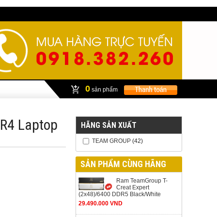
0
sản phẩm
R4 Laptop
HÃNG SẢN XUẤT
TEAM GROUP
(42)
SẢN PHẨM CÙNG HÃNG
Ram TeamGroup T-
Creat Expert
(2x48)/6400 DDR5 Black/White
29.490.000 VND