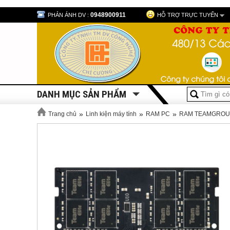
0948900911
PHẢN ÁNH DV :
HỖ TRỢ TRỰC TUYẾN
DANH MỤC SẢN PHẨM
»
»
»
Trang chủ
Linh kiện máy tính
RAM PC
RAM TEAMGROU
Zoom