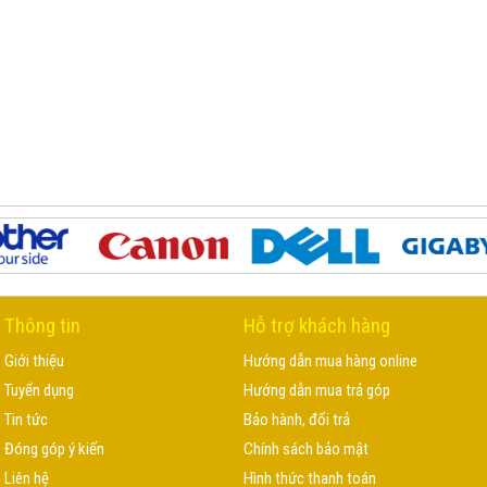
Thông tin
Hỗ trợ khách hàng
Giới thiệu
Hướng dẫn mua hàng online
Tuyển dụng
Hướng dẫn mua trả góp
Tin tức
Bảo hành, đổi trả
Đóng góp ý kiến
Chính sách bảo mật
Liên hệ
Hình thức thanh toán