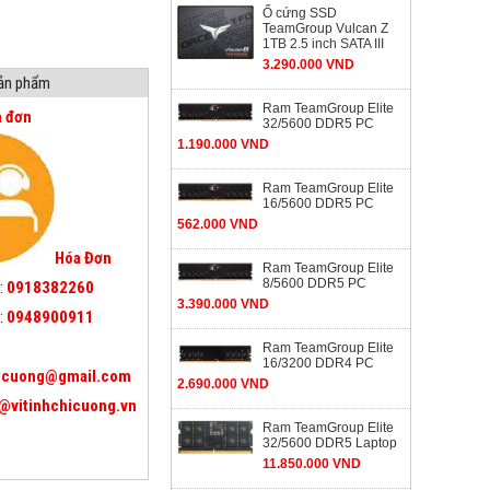
Ổ cứng SSD
TeamGroup Vulcan Z
1TB 2.5 inch SATA III
3.290.000 VND
sản phẩm
Ram TeamGroup Elite
a đơn
32/5600 DDR5 PC
1.190.000 VND
Ram TeamGroup Elite
16/5600 DDR5 PC
562.000 VND
Hóa Đơn
Ram TeamGroup Elite
8/5600 DDR5 PC
:
0918382260
3.390.000 VND
:
0948900911
Ram TeamGroup Elite
16/3200 DDR4 PC
icuong@gmail.com
2.690.000 VND
@vitinhchicuong.vn
Ram TeamGroup Elite
32/5600 DDR5 Laptop
11.850.000 VND