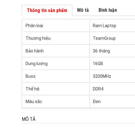
Mô tả
Bình luận
Thông tin sản phẩm
Phân loại
Ram Laptop
Thương hiệu
TeamGroup
Bảo hành
36 tháng
Dung lượng
16GB
Buss
3200MHz
Thế hệ
DDR4
Màu sắc
Đen
MÔ TẢ