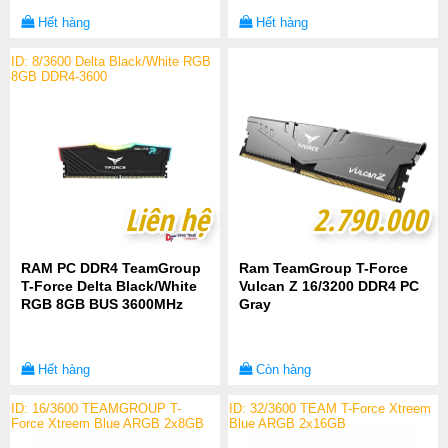
Hết hàng
Hết hàng
ID: 8/3600 Delta Black/White RGB
8GB DDR4-3600
Liên hệ
Liên hệ
2.790.000
2.790.000
RAM PC DDR4 TeamGroup
Ram TeamGroup T-Force
T-Force Delta Black/White
Vulcan Z 16/3200 DDR4 PC
RGB 8GB BUS 3600MHz
Gray
Hết hàng
Còn hàng
ID: 16/3600 TEAMGROUP T-
ID: 32/3600 TEAM T-Force Xtreem
Force Xtreem Blue ARGB 2x8GB
Blue ARGB 2x16GB