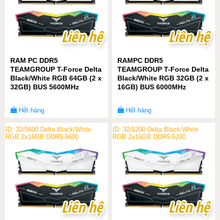
Liên hệ
Liên hệ
Liên hệ
Liên hệ
RAM PC DDR5
RAMPC DDR5
TEAMGROUP T-Force Delta
TEAMGROUP T-Force Delta
Black/White RGB 64GB (2 x
Black/White RGB 32GB (2 x
32GB) BUS 5600MHz
16GB) BUS 6000MHz
Hết hàng
Hết hàng
ID: 32/5600 Delta Black/White
ID: 32/5200 Delta Black/White
RGB 2x16GB DDR5-5600
RGB 2x16GB DDR5-5200
Liên hệ
Liên hệ
Liên hệ
Liên hệ