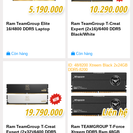
5.190.000
5.190.000
10.290.000
10.290.000
Ram TeamGroup Elite
Ram TeamGroup T-Creat
16/4800 DDR5 Laptop
Expert (2x16)/6400 DDR5
Black/White
Còn hàng
Còn hàng
ID: 48/8200 Xtreem Black 2x24GB
DDR5-8200
19.790.000
19.790.000
Liên hệ
Liên hệ
Ram TeamGroup T-Creat
Ram TEAMGROUP T-Force
Expert (2x32)/6400 DDR5
Xtreem DDR5 Ram 48GB