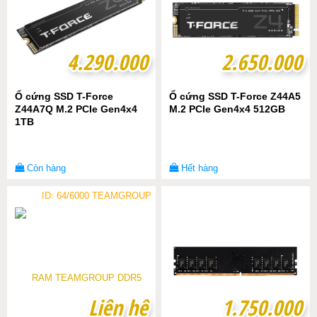
4.290.000
4.290.000
2.650.000
2.650.000
Ổ cứng SSD T-Force
Ổ cứng SSD T-Force Z44A5
Z44A7Q M.2 PCIe Gen4x4
M.2 PCIe Gen4x4 512GB
1TB
Còn hàng
Hết hàng
ID: 64/6000 TEAMGROUP
Liên hệ
Liên hệ
1.750.000
1.750.000