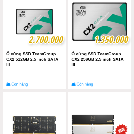
2.700.000
2.700.000
1.350.000
1.350.000
Ổ cứng SSD TeamGroup
Ổ cứng SSD TeamGroup
CX2 512GB 2.5 inch SATA
CX2 256GB 2.5 inch SATA
III
III
Còn hàng
Còn hàng