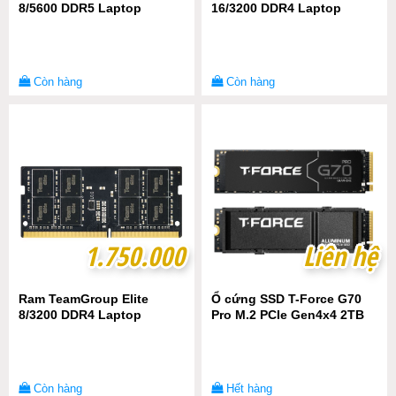
8/5600 DDR5 Laptop
16/3200 DDR4 Laptop
Còn hàng
Còn hàng
1.750.000
1.750.000
Liên hệ
Liên hệ
Ram TeamGroup Elite
Ổ cứng SSD T-Force G70
8/3200 DDR4 Laptop
Pro M.2 PCIe Gen4x4 2TB
Còn hàng
Hết hàng