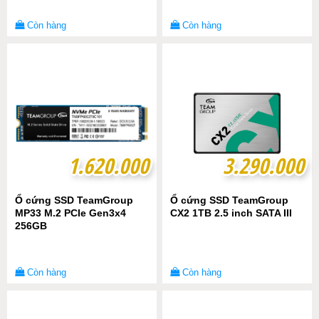
Còn hàng
Còn hàng
1.620.000
1.620.000
3.290.000
3.290.000
Ổ cứng SSD TeamGroup
Ổ cứng SSD TeamGroup
MP33 M.2 PCIe Gen3x4
CX2 1TB 2.5 inch SATA III
256GB
Còn hàng
Còn hàng