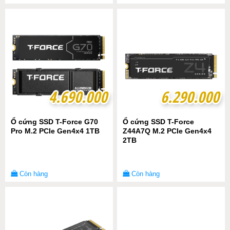
4.690.000
4.690.000
6.290.000
6.290.000
Ổ cứng SSD T-Force G70
Ổ cứng SSD T-Force
Pro M.2 PCIe Gen4x4 1TB
Z44A7Q M.2 PCIe Gen4x4
2TB
Còn hàng
Còn hàng