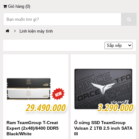
Giỏ hàng (
0
)
Linh kiện máy tính
29.490.000
29.490.000
3.290.000
3.290.000
Ram TeamGroup T-Creat
Ổ cứng SSD TeamGroup
Expert (2x48)/6400 DDR5
Vulcan Z 1TB 2.5 inch SATA
Black/White
III