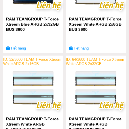
Liên hệ
Liên hệ
Liên hệ
Liên hệ
RAM TEAMGROUP T-Force
RAM TEAMGROUP T-Force
Xtreem Blue ARGB 2x32GB
Xtreem White ARGB 2x8GB
BUS 3600
BUS 3600
Hết hàng
Hết hàng
ID: 32/3600 TEAM T-Force Xtreem
ID: 64/3600 TEAM T-Force Xtreem
White ARGB 2x16GB
White ARGB 2x32GB
Liên hệ
Liên hệ
Liên hệ
Liên hệ
RAM TEAMGROUP T-Force
RAM TEAMGROUP T-Force
Xtreem White ARGB
Xtreem White ARGB