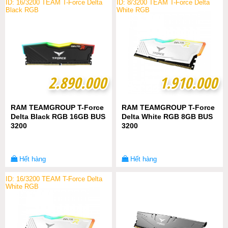
ID: 16/3200 TEAM T-Force Delta
ID: 8/3200 TEAM T-Force Delta
Black RGB
White RGB
2.890.000
2.890.000
1.910.000
1.910.000
RAM TEAMGROUP T-Force
RAM TEAMGROUP T-Force
Delta Black RGB 16GB BUS
Delta White RGB 8GB BUS
3200
3200
Hết hàng
Hết hàng
ID: 16/3200 TEAM T-Force Delta
White RGB