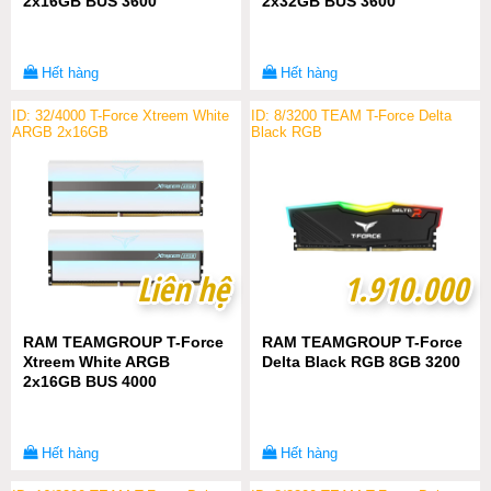
2x16GB BUS 3600
2x32GB BUS 3600
Hết hàng
Hết hàng
ID: 32/4000 T-Force Xtreem White
ID: 8/3200 TEAM T-Force Delta
ARGB 2x16GB
Black RGB
Liên hệ
Liên hệ
1.910.000
1.910.000
RAM TEAMGROUP T-Force
RAM TEAMGROUP T-Force
Xtreem White ARGB
Delta Black RGB 8GB 3200
2x16GB BUS 4000
Hết hàng
Hết hàng