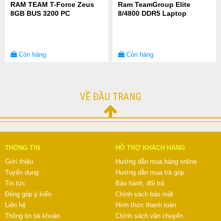
RAM TEAM T-Force Zeus
Ram TeamGroup Elite
8GB BUS 3200 PC
8/4800 DDR5 Laptop
Còn hàng
Còn hàng
VỀ ĐẦU TRANG
THÔNG TIN
HỖ TRỢ KHÁCH HÀNG
Giới thiệu
Hướng dẫn mua hàng online
Tuyển dụng
Hướng dẫn mua trả góp
Tin tức
Bảo hành, đổi trả
Đóng góp ý kiến
Chính sách bảo mật
Liên hệ
Hình thức thanh toán
Thông tin tài khoản
Chính sách vận chuyển