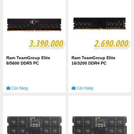
3.390.000
3.390.000
2.690.000
2.690.000
Ram TeamGroup Elite
Ram TeamGroup Elite
8/5600 DDR5 PC
16/3200 DDR4 PC
Còn hàng
Còn hàng