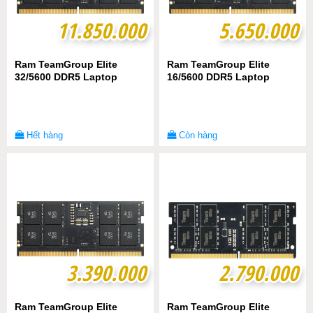
11.850.000
11.850.000
5.650.000
5.650.000
Ram TeamGroup Elite
Ram TeamGroup Elite
32/5600 DDR5 Laptop
16/5600 DDR5 Laptop
Hết hàng
Còn hàng
3.390.000
3.390.000
2.790.000
2.790.000
Ram TeamGroup Elite
Ram TeamGroup Elite