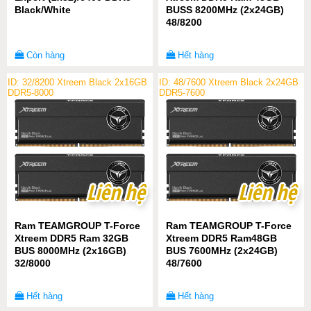
Black/White
BUSS 8200MHz (2x24GB)
48/8200
Còn hàng
Hết hàng
ID: 32/8200 Xtreem Black 2x16GB
ID: 48/7600 Xtreem Black 2x24GB
DDR5-8000
DDR5-7600
Liên hệ
Liên hệ
Liên hệ
Liên hệ
Ram TEAMGROUP T-Force
Ram TEAMGROUP T-Force
Xtreem DDR5 Ram 32GB
Xtreem DDR5 Ram48GB
BUS 8000MHz (2x16GB)
BUS 7600MHz (2x24GB)
32/8000
48/7600
Hết hàng
Hết hàng