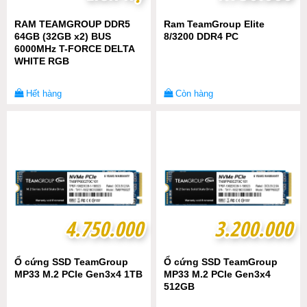
RAM TEAMGROUP DDR5
Ram TeamGroup Elite
64GB (32GB x2) BUS
8/3200 DDR4 PC
6000MHz T-FORCE DELTA
WHITE RGB
Hết hàng
Còn hàng
4.750.000
4.750.000
3.200.000
3.200.000
Ổ cứng SSD TeamGroup
Ổ cứng SSD TeamGroup
MP33 M.2 PCIe Gen3x4 1TB
MP33 M.2 PCIe Gen3x4
512GB