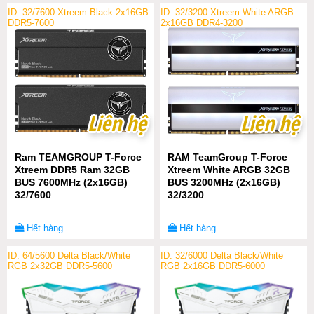
ID: 32/7600 Xtreem Black 2x16GB
ID: 32/3200 Xtreem White ARGB
DDR5-7600
2x16GB DDR4-3200
Liên hệ
Liên hệ
Liên hệ
Liên hệ
Ram TEAMGROUP T-Force
RAM TeamGroup T-Force
Xtreem DDR5 Ram 32GB
Xtreem White ARGB 32GB
BUS 7600MHz (2x16GB)
BUS 3200MHz (2x16GB)
32/7600
32/3200
Hết hàng
Hết hàng
ID: 64/5600 Delta Black/White
ID: 32/6000 Delta Black/White
RGB 2x32GB DDR5-5600
RGB 2x16GB DDR5-6000