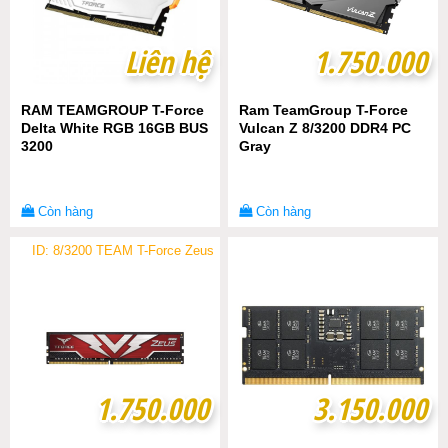
Liên hệ
Liên hệ
1.750.000
1.750.000
RAM TEAMGROUP T-Force
Ram TeamGroup T-Force
Delta White RGB 16GB BUS
Vulcan Z 8/3200 DDR4 PC
3200
Gray
Còn hàng
Còn hàng
ID: 8/3200 TEAM T-Force Zeus
1.750.000
1.750.000
3.150.000
3.150.000