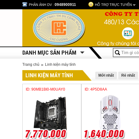
0948900911
PHẢN ÁNH DV :
HỖ TRỢ TRỰC TUYẾN
DANH MỤC SẢN PHẨM
»
Trang chủ
Linh kiện máy tính
LINH KIỆN MÁY TÍNH
Mới nhất
Rẻ nhất
ID: 90MB1BI0-M0UAY0
ID: 4P5D8AA