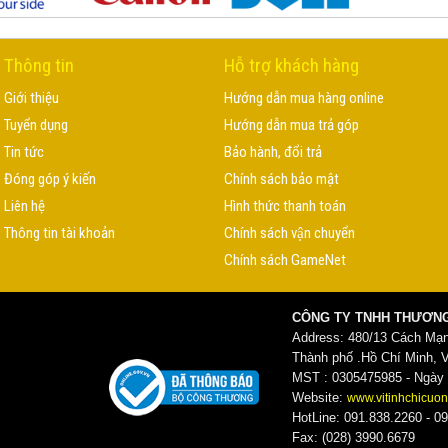
Thông tin
Hỗ trợ khách hàng
Giới thiệu
Hướng dẫn mua hàng online
Tuyển dụng
Hướng dẫn mua trả góp
Tin tức
Bảo hành, đổi trả
Đóng góp ý kiến
Chính sách bảo mật
Liên hệ
Hình thức thanh toán
Thông tin tài khoản
Chính sách vận chuyển
Chính sách GameNet
CÔNG TY TNHH THƯƠNG
Address: 480/13 Cách Mạ
Thành phố .Hồ Chí Minh, 
MST : 0305475985 - Ngày c
Website:
www.vitinhchicuon
HotLine: 091.838.2260 - 09
Fax: (028) 3990.6679