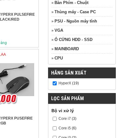
Bàn Phím - Chuột
»
Thùng máy - Case PC
»
YPERX PULSEFIRE
BLACK/RED
PSU - Nguồn máy tính
»
VGA
»
Ổ CỨNG HDD - SSD
»
MAINBOARD
»
1AA
CPU
»
HÃNG SẢN XUẤT
HyperX
(19)
LỌC SẢN PHẨM
Bộ vi xử lý
YPERX PUSEFIRE
Core i7
(3)
RGB
Core i5
(6)
Core i3
(2)