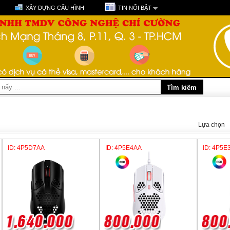
XÂY DỰNG CẤU HÌNH
TIN NỔI BẬT
Lựa chọn
ID: 4P5D7AA
ID: 4P5E4AA
ID: 4P5E