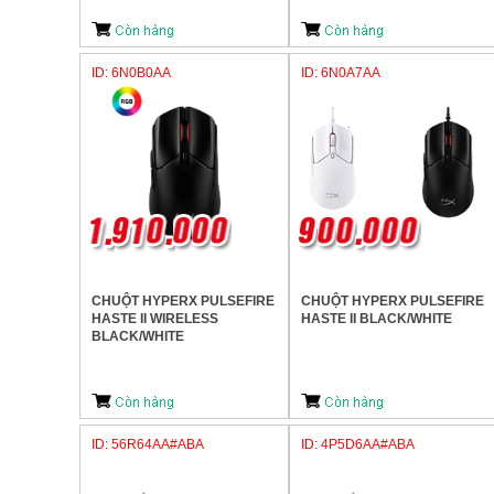
ID: 6N0B0AA
ID: 6N0A7AA
CHUỘT HYPERX PULSEFIRE
CHUỘT HYPERX PULSEFIRE
HASTE II WIRELESS
HASTE II BLACK/WHITE
BLACK/WHITE
ID: 56R64AA#ABA
ID: 4P5D6AA#ABA