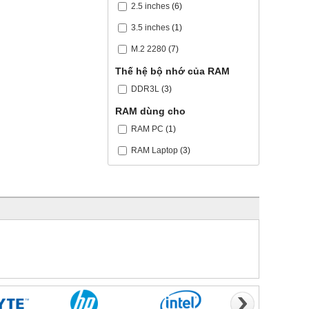
2.5 inches
(6)
3.5 inches
(1)
M.2 2280
(7)
Thế hệ bộ nhớ của RAM
DDR3L
(3)
RAM dùng cho
RAM PC
(1)
RAM Laptop
(3)