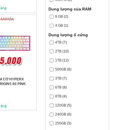
Dung lượng của RAM
8 GB
(2)
Y6AA#ABA
4 GB
(1)
Dung lượng ổ cứng
4TB
(7)
2TB
(10)
1TB
(12)
500GB
(6)
3TB
(7)
M CƠ HYPERX
RIGINS 60 PINK
6TB
(8)
8TB
(4)
120GB
(5)
240GB
(6)
250GB
(5)