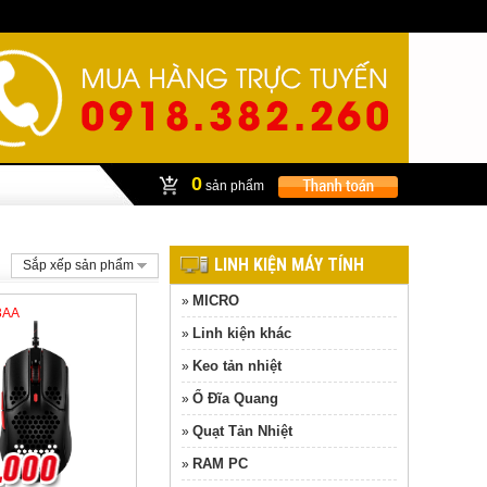
0
sản phẩm
LINH KIỆN MÁY TÍNH
Sắp xếp sản phẩm
MICRO
»
3AA
Linh kiện khác
»
Keo tản nhiệt
»
Ổ Đĩa Quang
»
Quạt Tản Nhiệt
»
RAM PC
»