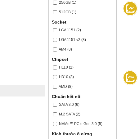
256GB
(1)
512GB
(1)
Socket
LGA 1151
(2)
LGA 1151 v2
(8)
AM4
(8)
Chipset
H110
(2)
H310
(8)
AMD
(8)
Chuẩn kết nối
SATA 3.0
(6)
M.2 SATA
(2)
NVMe™ PCIe Gen 3.0
(5)
Kích thước ổ cứng