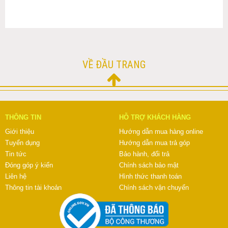
VỀ ĐẦU TRANG
THÔNG TIN
HỖ TRỢ KHÁCH HÀNG
Giới thiệu
Hướng dẫn mua hàng online
Tuyển dụng
Hướng dẫn mua trả góp
Tin tức
Bảo hành, đổi trả
Đóng góp ý kiến
Chính sách bảo mật
Liên hệ
Hình thức thanh toán
Thông tin tài khoản
Chính sách vận chuyển