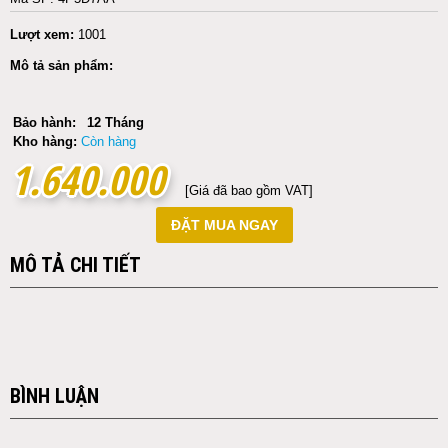
Lượt xem:
1001
Mô tả sản phẩm:
Bảo hành:
12 Tháng
Kho hàng:
Còn hàng
1.640.000
1.640.000
[Giá đã bao gồm VAT]
ĐẶT MUA NGAY
MÔ TẢ CHI TIẾT
BÌNH LUẬN