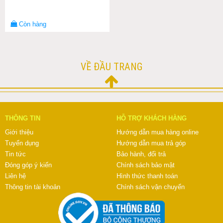
Còn hàng
VỀ ĐẦU TRANG
THÔNG TIN
HỖ TRỢ KHÁCH HÀNG
Giới thiệu
Hướng dẫn mua hàng online
Tuyển dụng
Hướng dẫn mua trả góp
Tin tức
Bảo hành, đổi trả
Đóng góp ý kiến
Chính sách bảo mật
Liên hệ
Hình thức thanh toán
Thông tin tài khoản
Chính sách vận chuyển