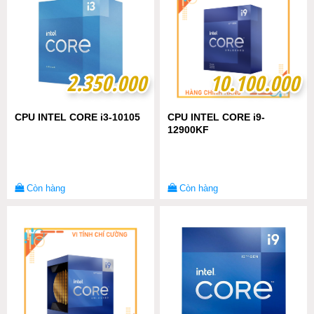
2.350.000
2.350.000
10.100.000
10.100.000
CPU INTEL CORE i3-10105
CPU INTEL CORE i9-
12900KF
Còn hàng
Còn hàng