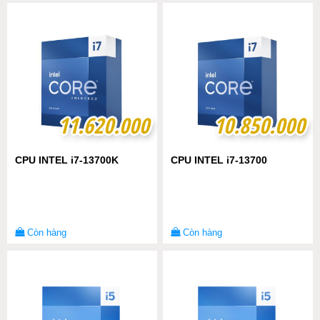
11.620.000
11.620.000
10.850.000
10.850.000
CPU INTEL i7-13700K
CPU INTEL i7-13700
Còn hàng
Còn hàng