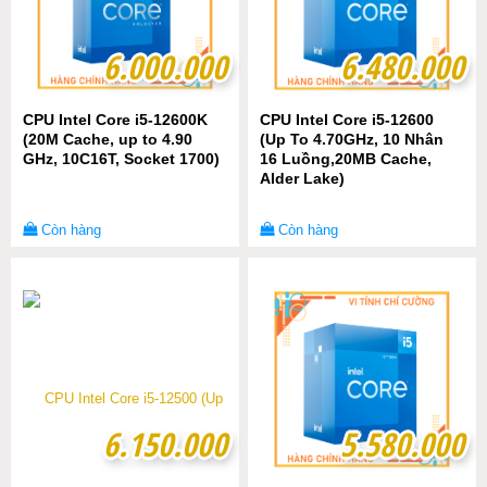
6.000.000
6.000.000
6.480.000
6.480.000
CPU Intel Core i5-12600K
CPU Intel Core i5-12600
(20M Cache, up to 4.90
(Up To 4.70GHz, 10 Nhân
GHz, 10C16T, Socket 1700)
16 Luồng,20MB Cache,
Alder Lake)
Còn hàng
Còn hàng
6.150.000
6.150.000
5.580.000
5.580.000