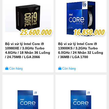
25.600.000
25.600.000
16.850.000
16.850.000
Bộ vi xử lý Intel Core i9
Bộ vi xử lý Intel Core i9
10980XE / 3.0GHz Turbo
13900KS / 3.2GHz Turbo
4.6GHz / 18 Nhân 36 Luồng
6.0GHz / 24 Nhân 32 Luồng
/ 24.75MB / LGA 2066
/ 36MB / LGA 1700
Còn hàng
Còn hàng