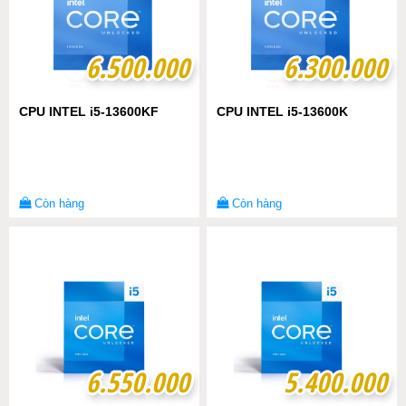
6.500.000
6.500.000
6.300.000
6.300.000
CPU INTEL i5-13600KF
CPU INTEL i5-13600K
Còn hàng
Còn hàng
6.550.000
6.550.000
5.400.000
5.400.000