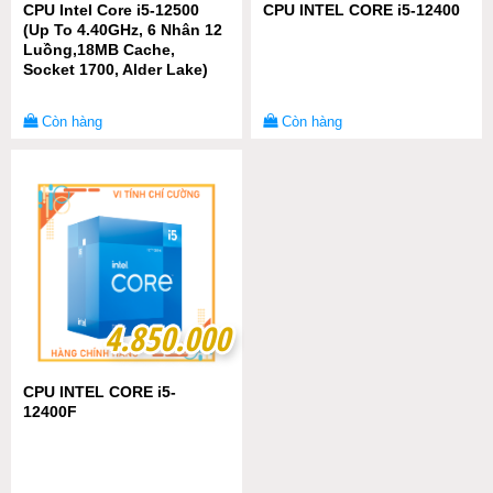
CPU Intel Core i5-12500
CPU INTEL CORE i5-12400
(Up To 4.40GHz, 6 Nhân 12
Luồng,18MB Cache,
Socket 1700, Alder Lake)
Còn hàng
Còn hàng
4.850.000
4.850.000
CPU INTEL CORE i5-
12400F