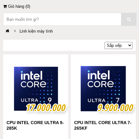
Giỏ hàng (
0
)
Linh kiện máy tính
17.000.000
17.000.000
9.900.000
9.900.000
CPU INTEL CORE ULTRA 9-
CPU INTEL CORE ULTRA 7-
285K
265KF