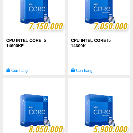
7.150.000
7.150.000
7.050.000
7.050.000
CPU INTEL CORE I5-
CPU INTEL CORE I5-
14600KF
14600K
Còn hàng
Còn hàng
8.050.000
8.050.000
5.900.000
5.900.000