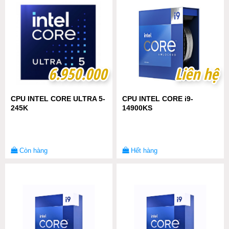
6.950.000
6.950.000
Liên hệ
Liên hệ
CPU INTEL CORE ULTRA 5-
CPU INTEL CORE i9-
245K
14900KS
Còn hàng
Hết hàng