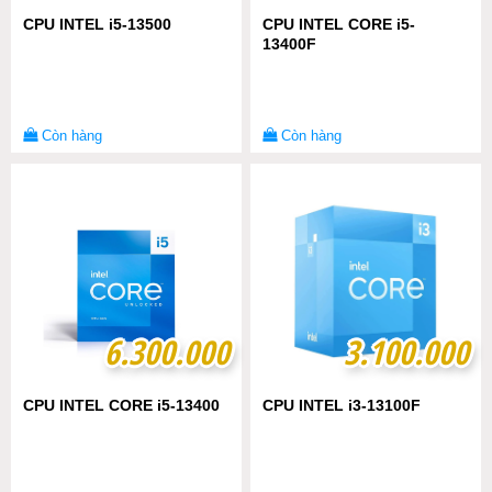
CPU INTEL i5-13500
CPU INTEL CORE i5-
13400F
Còn hàng
Còn hàng
6.300.000
6.300.000
3.100.000
3.100.000
CPU INTEL CORE i5-13400
CPU INTEL i3-13100F