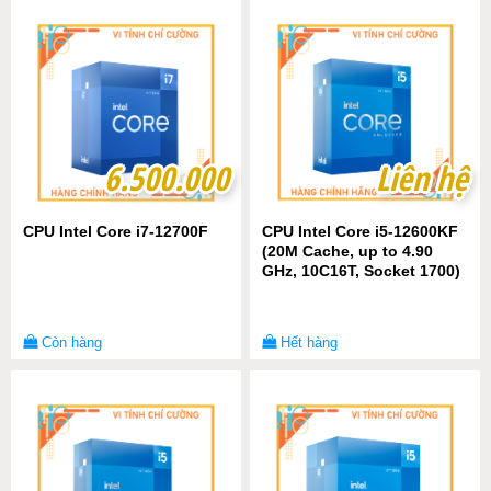
6.500.000
6.500.000
Liên hệ
Liên hệ
CPU Intel Core i7-12700F
CPU Intel Core i5-12600KF
(20M Cache, up to 4.90
GHz, 10C16T, Socket 1700)
Còn hàng
Hết hàng