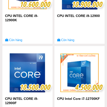
10.600.000
10.600.000
10.900.000
10.900.000
CPU INTEL CORE i9-
CPU INTEL CORE i9-12900
12900K
Còn hàng
Còn hàng
10.500.000
10.500.000
4.500.000
4.500.000
CPU INTEL CORE i9-
CPU Intel Core i7-12700KF
12900F