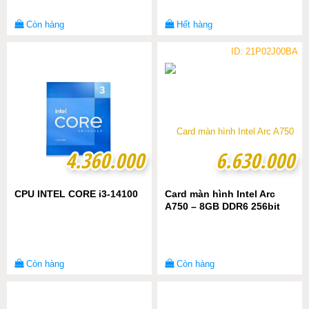
Còn hàng
Hết hàng
ID: 21P02J00BA
4.360.000
4.360.000
6.630.000
6.630.000
CPU INTEL CORE i3-14100
Card màn hình Intel Arc
A750 – 8GB DDR6 256bit
Còn hàng
Còn hàng