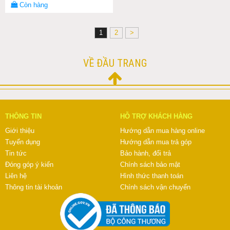
Còn hàng
1
2
>
VỀ ĐẦU TRANG
THÔNG TIN
HỖ TRỢ KHÁCH HÀNG
Giới thiệu
Hướng dẫn mua hàng online
Tuyển dụng
Hướng dẫn mua trả góp
Tin tức
Bảo hành, đổi trả
Đóng góp ý kiến
Chính sách bảo mật
Liên hệ
Hình thức thanh toán
Thông tin tài khoản
Chính sách vận chuyển