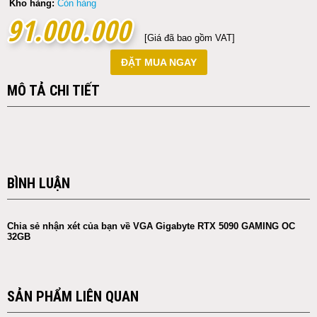
Kho hàng:
Còn hàng
91.000.000
91.000.000
[Giá đã bao gồm VAT]
ĐẶT MUA NGAY
MÔ TẢ CHI TIẾT
BÌNH LUẬN
Chia sẻ nhận xét của bạn về VGA Gigabyte RTX 5090 GAMING OC
32GB
SẢN PHẨM LIÊN QUAN