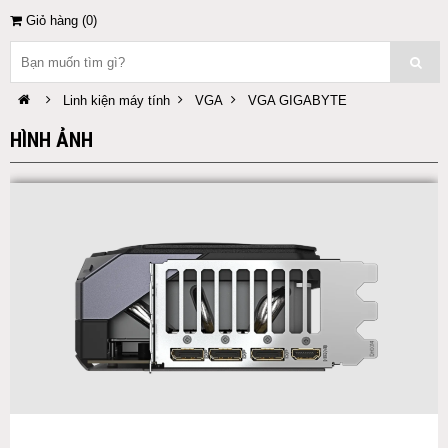
Giỏ hàng (
0
)
Linh kiện máy tính
VGA
VGA GIGABYTE
HÌNH ẢNH