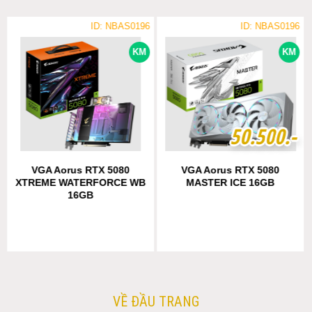
ID: NBAS0196
ID: NBAS0196
KM
KM
5
5
0
0
.
.
5
5
0
0
0
0
.-
.-
VGA Aorus RTX 5080
VGA Aorus RTX 5080
XTREME WATERFORCE WB
MASTER ICE 16GB
16GB
VỀ ĐẦU TRANG