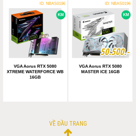
ID: NBAS0196
ID: NBAS0196
KM
KM
5
5
0
0
.
.
5
5
0
0
0
0
.-
.-
VGA Aorus RTX 5080
VGA Aorus RTX 5080
XTREME WATERFORCE WB
MASTER ICE 16GB
16GB
VỀ ĐẦU TRANG