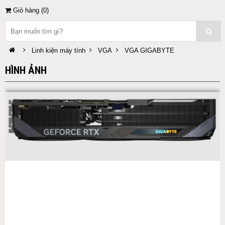
Giỏ hàng (
0
)
Linh kiện máy tính
VGA
VGA GIGABYTE
HÌNH ẢNH