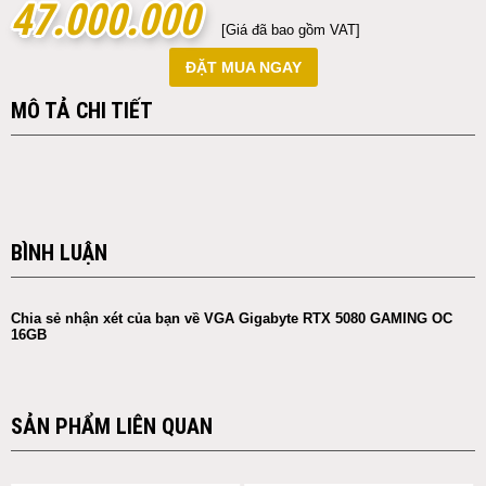
47.000.000
47.000.000
[Giá đã bao gồm VAT]
ĐẶT MUA NGAY
MÔ TẢ CHI TIẾT
BÌNH LUẬN
Chia sẻ nhận xét của bạn về VGA Gigabyte RTX 5080 GAMING OC
16GB
SẢN PHẨM LIÊN QUAN