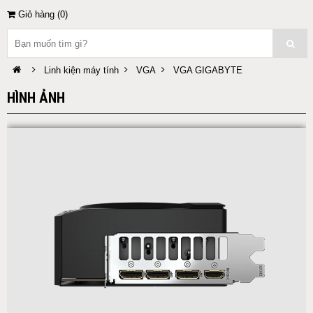
Giỏ hàng (
0
)
Linh kiện máy tính
VGA
VGA GIGABYTE
HÌNH ẢNH