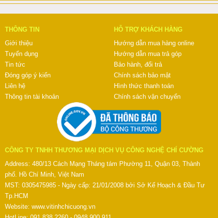
THÔNG TIN
HỖ TRỢ KHÁCH HÀNG
Giới thiệu
Hướng dẫn mua hàng online
Tuyển dụng
Hướng dẫn mua trả góp
Tin tức
Bảo hành, đổi trả
Đóng góp ý kiến
Chính sách bảo mật
Liên hệ
Hình thức thanh toán
Thông tin tài khoản
Chính sách vận chuyển
CÔNG TY TNHH THƯƠNG MẠI DỊCH VỤ CÔNG NGHỆ CHÍ CƯỜNG
Address: 480/13 Cách Mạng Tháng tám Phường 11, Quận 03, Thành
phố. Hồ Chí Minh, Việt Nam
MST: 0305475985 - Ngày cấp: 21/01/2008 bởi Sở Kế Hoạch & Đầu Tư
Tp.HCM
Website:
www.vitinhchicuong.vn
HotLine: 091.838.2260 - 0948.900.911