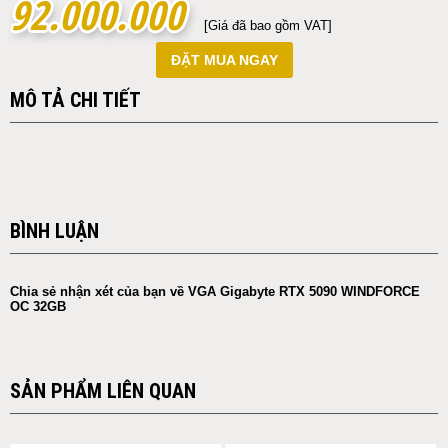
92.000.000
92.000.000
[Giá đã bao gồm VAT]
ĐẶT MUA NGAY
MÔ TẢ CHI TIẾT
BÌNH LUẬN
Chia sẻ nhận xét của bạn về VGA Gigabyte RTX 5090 WINDFORCE
OC 32GB
SẢN PHẨM LIÊN QUAN