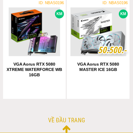
ID: NBAS0196
ID: NBAS0196
KM
KM
5
5
0
0
.
.
5
5
0
0
0
0
.-
.-
VGA Aorus RTX 5080
VGA Aorus RTX 5080
XTREME WATERFORCE WB
MASTER ICE 16GB
16GB
VỀ ĐẦU TRANG