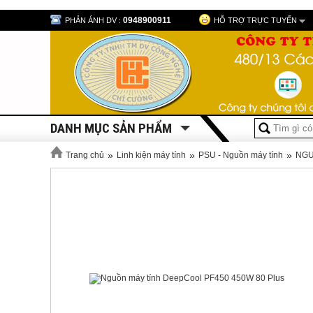
0948900911
PHẢN ÁNH DV :
HỖ TRỢ TRỰC TUYẾN
DANH MỤC SẢN PHẨM
»
»
»
Trang chủ
Linh kiện máy tính
PSU - Nguồn máy tính
NGU