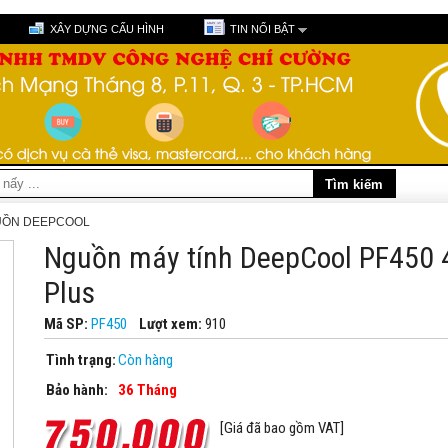
XÂY DỰNG CẤU HÌNH
TIN NỔI BẬT
ỒN DEEPCOOL
Nguồn máy tính DeepCool PF450
Plus
Mã SP:
PF450
Lượt xem:
910
Tình trạng:
Còn hàng
Bảo hành:
36 Tháng
[Giá đã bao gồm VAT]