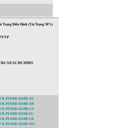
i Trọng Điển Hình (Tải Trọng 50%)
P/UVP
UKCA/EAC/RCM/BIS
12 R-PF450D-HA0B-AU
29 R-PF450D-HA0B-AR
36 R-PF450D-HA0B-CN
43 R-PF450D-HA0B-EU
50 R-PF450D-HA0B-UK
67 R-PF450D-HA0B-WO