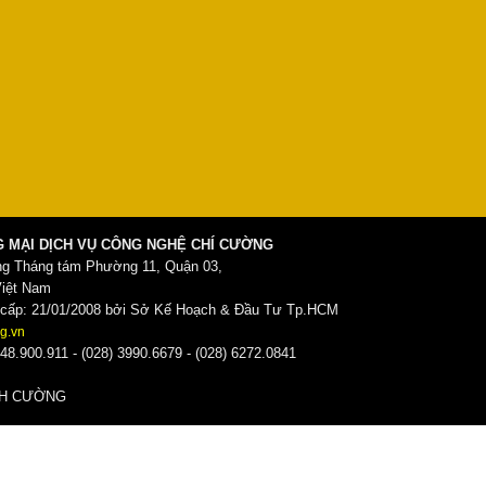
 MẠI DỊCH VỤ CÔNG NGHỆ CHÍ CƯỜNG
ng Tháng tám Phường 11, Quận 03,
Việt Nam
ấp: 21/01/2008 bởi Sở Kế Hoạch & Đầu Tư Tp.HCM
g.vn
48.900.911 - (028) 3990.6679 - (028) 6272.0841
̀NH CƯỜNG