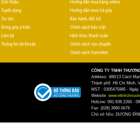
Giới thiệu
Hướng dẫn mua hàng online
Tuyển dụng
Hướng dẫn mua trả góp
Tin tức
Bảo hành, đổi trả
Đóng góp ý kiến
Chính sách bảo mật
Liên hệ
Hình thức thanh toán
Thông tin tài khoản
Chính sách vận chuyển
Chính sách GameNet
CÔNG TY TNHH THƯƠNG
Address: 480/13 Cách Mạ
Thành phố .Hồ Chí Minh, 
MST : 0305475985 - Ngày c
Website:
www.vitinhchicuon
HotLine: 091.838.2260 - 09
Fax: (028) 3990.6679
Chủ sở hữu: DƯƠNG ĐI