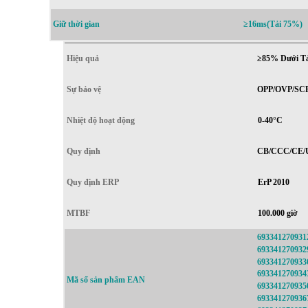
Giữ thời gian
≥16ms(Tải 75%)
Hiệu quả
≥85% Dưới Tả
Sự bảo vệ
OPP/OVP/SC
Nhiệt độ hoạt động
0-40°C
Quy định
CB/CCC/CE/
Quy định ERP
ErP 2010
MTBF
100.000 giờ
69334127093
69334127093
69334127093
69334127093
Mã số sản phẩm EAN
69334127093
69334127093