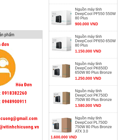
Nguồn máy tính
DeepCool PF550 550W
80 Plus
900.000 VND
sản phẩm
Nguồn máy tính
DeepCool PF650 650W
a đơn
80 Plus
1.150.000 VND
Nguồn máy tính
DeepCool PK650D
650W 80 Plus Bronze
1.250.000 VND
Hóa Đơn
Nguồn máy tính
:
0918382260
DeepCool PK750D
750W 80 Plus Bronze
:
0948900911
1.580.000 VND
icuong@gmail.com
Nguồn máy tính
DeepCool PL750D
@vitinhchicuong.vn
750W 80 Plus Bronze
ATX 3.0
1.600.000 VND