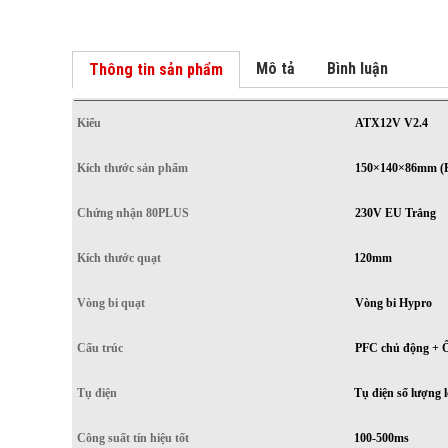
Mô tả
Bình luận
Thông tin sản phẩm
Kiểu
ATX12V V2.4
Kích thước sản phẩm
150×140×86mm (R
Chứng nhận 80PLUS
230V EU Trắng
Kích thước quạt
120mm
Vòng bi quạt
Vòng bi Hypro
Cấu trúc
PFC chủ động + Ố
Tụ điện
Tụ điện số lượng 
Công suất tín hiệu tốt
100-500ms