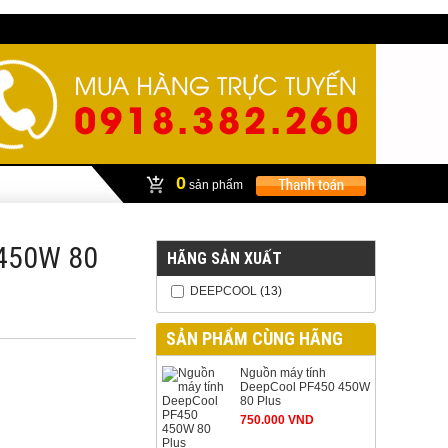
0
sản phẩm
 450W 80
HÃNG SẢN XUẤT
DEEPCOOL
(13)
SẢN PHẨM CÙNG HÃNG
Nguồn máy tính
DeepCool PF450 450W
80 Plus
750.000 VND