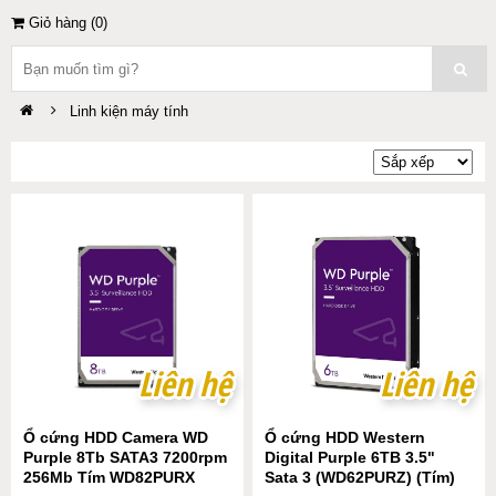
Giỏ hàng (
0
)
Linh kiện máy tính
Liên hệ
Liên hệ
Liên hệ
Liên hệ
Ổ cứng HDD Camera WD
Ổ cứng HDD Western
Purple 8Tb SATA3 7200rpm
Digital Purple 6TB 3.5"
256Mb Tím WD82PURX
Sata 3 (WD62PURZ) (Tím)