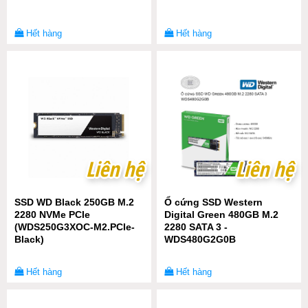
Hết hàng
Hết hàng
Liên hệ
Liên hệ
Liên hệ
Liên hệ
SSD WD Black 250GB M.2
Ổ cứng SSD Western
2280 NVMe PCIe
Digital Green 480GB M.2
(WDS250G3XOC-M2.PCIe-
2280 SATA 3 -
Black)
WDS480G2G0B
Hết hàng
Hết hàng