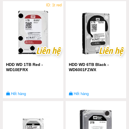
ID: 1t red
Liên hệ
Liên hệ
Liên hệ
Liên hệ
HDD WD 1TB Red -
HDD WD 6TB Black -
WD10EFRX
WD6001FZWX
Hết hàng
Hết hàng