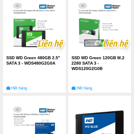
Liên hệ
Liên hệ
Liên hệ
Liên hệ
SSD WD Green 480GB 2.5"
SSD WD Green 120GB M.2
SATA 3 - WDS480G2G0A
2280 SATA 3 -
WDS120G2G0B
Hết hàng
Hết hàng