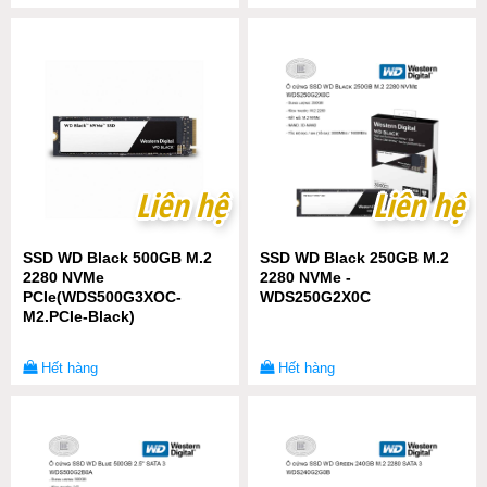
Liên hệ
Liên hệ
Liên hệ
Liên hệ
SSD WD Black 500GB M.2
SSD WD Black 250GB M.2
2280 NVMe
2280 NVMe -
PCIe(WDS500G3XOC-
WDS250G2X0C
M2.PCIe-Black)
Hết hàng
Hết hàng