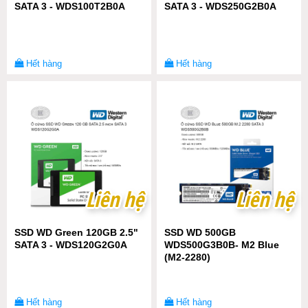
SATA 3 - WDS100T2B0A
SATA 3 - WDS250G2B0A
Hết hàng
Hết hàng
Liên hệ
Liên hệ
Liên hệ
Liên hệ
SSD WD Green 120GB 2.5"
SSD WD 500GB
SATA 3 - WDS120G2G0A
WDS500G3B0B- M2 Blue
(M2-2280)
Hết hàng
Hết hàng