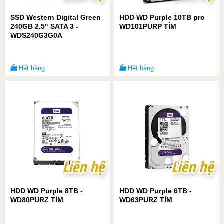
SSD Western Digital Green
HDD WD Purple 10TB pro
240GB 2.5" SATA 3 -
WD101PURP TÍM
WDS240G3G0A
Hết hàng
Hết hàng
Liên hệ
Liên hệ
Liên hệ
Liên hệ
HDD WD Purple 8TB -
HDD WD Purple 6TB -
WD80PURZ TÍM
WD63PURZ TÍM