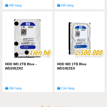
Hết hàng
Hết hàng
Liên hệ
Liên hệ
2.500.000
2.500.000
HDD WD 2TB Blue -
HDD WD 1TB Blue
WD20EZRZ
WD10EZEX
Hết hàng
Còn hàng