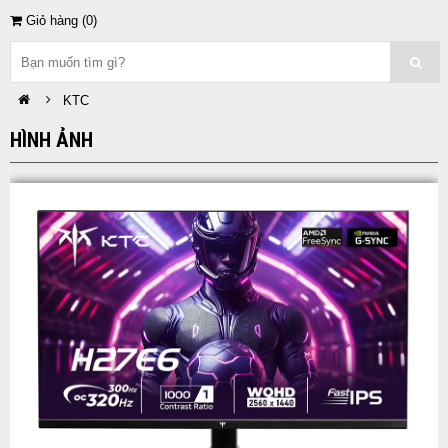
Giỏ hàng (
0
)
KTC
HÌNH ẢNH