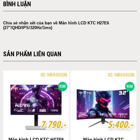
BÌNH LUẬN
Chia sẻ nhận xét của bạn về Màn hình LCD KTC H27E6
(27"/QHD/IPS/320Hz/1ms)
SẢN PHẨM LIÊN QUAN
ID: NBAS0196
ID: NBAS0196
KM
KM
7
7
.
.
7
7
9
9
0
0
.-
.-
5
5
.
.
4
4
0
0
0
0
.-
.-
Màn hình LCD KTC H27E6
Màn hình LCD KTC