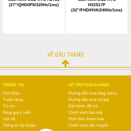
(27"/QHD/IPS/320Hz/1ms)
H32S17F
(32"/FHD/HVA/240Hz/1ms)
VỀ ĐẦU TRANG
THÔNG TIN
HỖ TRỢ KHÁCH HÀNG
Giới thiệu
Hướng dẫn mua hàng online
Tuyển dụng
Hướng dẫn mua trả góp
Tin tức
Bảo hành, đổi trả
Đóng góp ý kiến
Chính sách bảo mật
Liên hệ
Hình thức thanh toán
Thông tin tài khoản
Chính sách vận chuyển