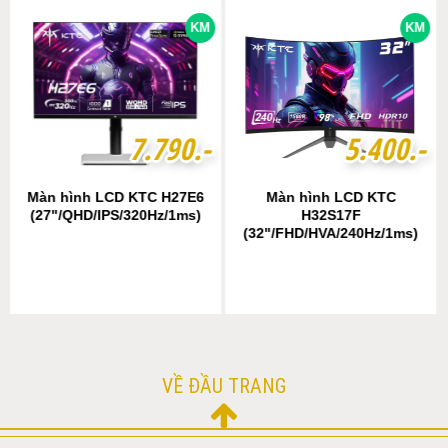
KM
KM
7
7
.
.
7
7
9
9
0
0
.-
.-
5
5
.
.
4
4
0
0
0
0
.-
.-
Màn hình LCD KTC H27E6
Màn hình LCD KTC
(27"/QHD/IPS/320Hz/1ms)
H32S17F
(32"/FHD/HVA/240Hz/1ms)
VỀ ĐẦU TRANG