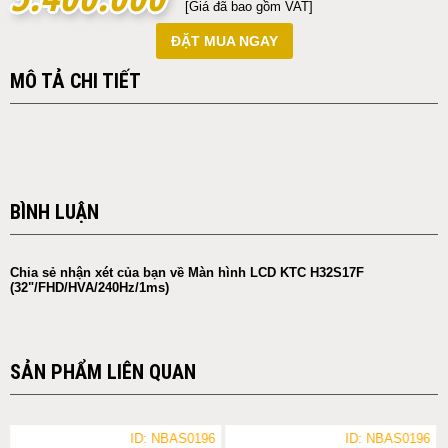
[Giá đã bao gồm VAT]
ĐẶT MUA NGAY
MÔ TẢ CHI TIẾT
BÌNH LUẬN
Chia sẻ nhận xét của bạn về Màn hình LCD KTC H32S17F
(32"/FHD/HVA/240Hz/1ms)
SẢN PHẨM LIÊN QUAN
ID: NBAS0196
ID: NBAS0196