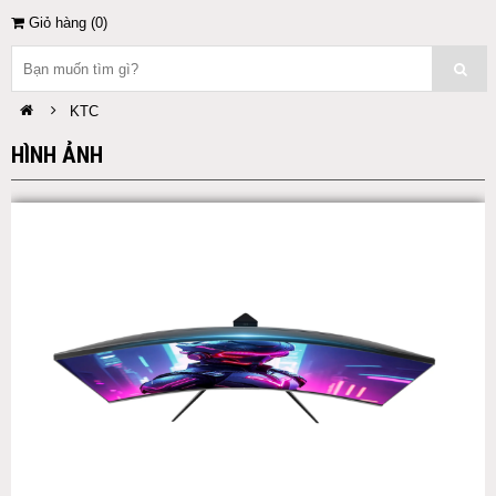
Giỏ hàng (
0
)
KTC
HÌNH ẢNH