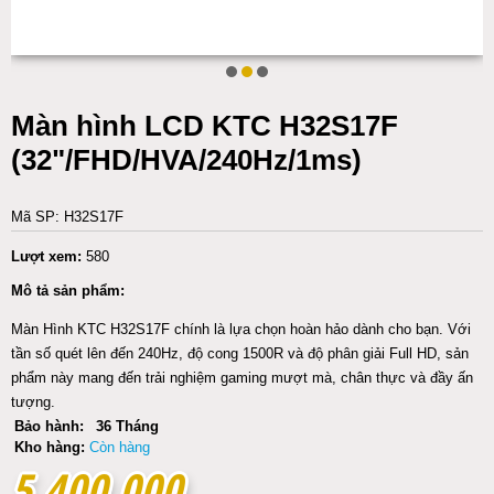
Màn hình LCD KTC H32S17F
(32"/FHD/HVA/240Hz/1ms)
Mã SP: H32S17F
Lượt xem:
580
Mô tả sản phẩm:
Màn Hình KTC H32S17F chính là lựa chọn hoàn hảo dành cho bạn. Với
tần số quét lên đến 240Hz, độ cong 1500R và độ phân giải Full HD, sản
phẩm này mang đến trải nghiệm gaming mượt mà, chân thực và đầy ấn
tượng.
Bảo hành:
36 Tháng
Kho hàng:
Còn hàng
5.400.000
5.400.000