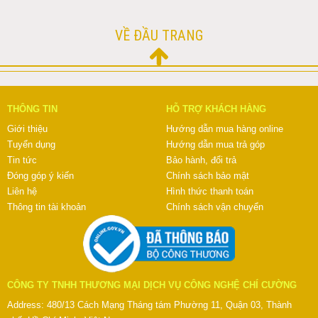
VỀ ĐẦU TRANG
THÔNG TIN
HỖ TRỢ KHÁCH HÀNG
Giới thiệu
Hướng dẫn mua hàng online
Tuyển dụng
Hướng dẫn mua trả góp
Tin tức
Bảo hành, đổi trả
Đóng góp ý kiến
Chính sách bảo mật
Liên hệ
Hình thức thanh toán
Thông tin tài khoản
Chính sách vận chuyển
CÔNG TY TNHH THƯƠNG MẠI DỊCH VỤ CÔNG NGHỆ CHÍ CƯỜNG
Address: 480/13 Cách Mạng Tháng tám Phường 11, Quận 03, Thành