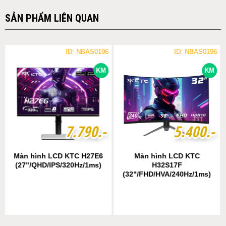
SẢN PHẨM LIÊN QUAN
ID: NBAS0196
ID: NBAS0196
KM
KM
7
7
.
.
7
7
9
9
0
0
.-
.-
5
5
.
.
4
4
0
0
0
0
.-
.-
Màn hình LCD KTC H27E6
Màn hình LCD KTC
(27"/QHD/IPS/320Hz/1ms)
H32S17F
(32"/FHD/HVA/240Hz/1ms)