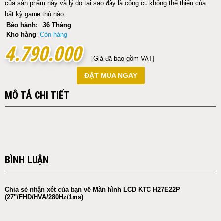
của sản phẩm này và lý do tại sao đây là công cụ không thể thiếu của
bất kỳ game thủ nào.
Bảo hành:
36 Tháng
Kho hàng:
Còn hàng
4.790.000
4.790.000
[Giá đã bao gồm VAT]
ĐẶT MUA NGAY
MÔ TẢ CHI TIẾT
BÌNH LUẬN
Chia sẻ nhận xét của bạn về Màn hình LCD KTC H27E22P
(27"/FHD/HVA/280Hz/1ms)