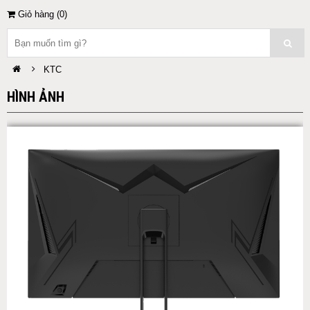
Giỏ hàng (
0
)
KTC
HÌNH ẢNH