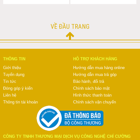
VỀ ĐẦU TRANG
THÔNG TIN
HỖ TRỢ KHÁCH HÀNG
Giới thiệu
Hướng dẫn mua hàng online
Tuyển dụng
Hướng dẫn mua trả góp
Tin tức
Bảo hành, đổi trả
Đóng góp ý kiến
Chính sách bảo mật
Liên hệ
Hình thức thanh toán
Thông tin tài khoản
Chính sách vận chuyển
CÔNG TY TNHH THƯƠNG MẠI DỊCH VỤ CÔNG NGHỆ CHÍ CƯỜNG