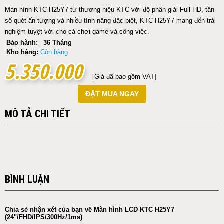
Màn hình KTC H25Y7 từ thương hiệu KTC với độ phân giải Full HD, tần
số quét ấn tượng và nhiều tính năng đặc biệt, KTC H25Y7 mang đến trải
nghiệm tuyệt vời cho cả chơi game và công việc.
Bảo hành:
36 Tháng
Kho hàng:
Còn hàng
5.350.000
5.350.000
[Giá đã bao gồm VAT]
ĐẶT MUA NGAY
MÔ TẢ CHI TIẾT
BÌNH LUẬN
Chia sẻ nhận xét của bạn về Màn hình LCD KTC H25Y7
(24"/FHD/IPS/300Hz/1ms)