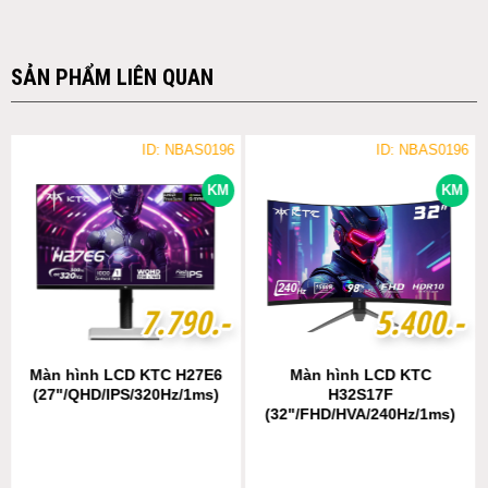
SẢN PHẨM LIÊN QUAN
ID: NBAS0196
ID: NBAS0196
KM
KM
7
7
.
.
7
7
9
9
0
0
.-
.-
5
5
.
.
4
4
0
0
0
0
.-
.-
Màn hình LCD KTC H27E6
Màn hình LCD KTC
(27"/QHD/IPS/320Hz/1ms)
H32S17F
(32"/FHD/HVA/240Hz/1ms)