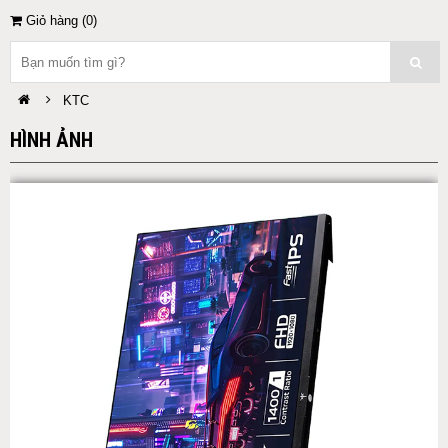
Giỏ hàng (
0
)
KTC
HÌNH ẢNH