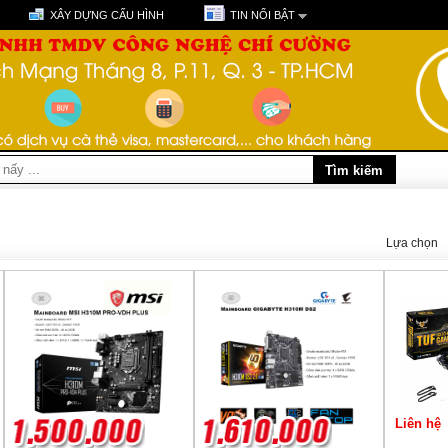
XÂY DỰNG CẤU HÌNH
TIN NỔI BẬT
Lựa chọn
Liên hệ