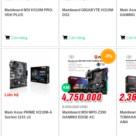
Mainboard MSI H310M PRO-
Mainboard GIGABYTE H310M
Main As
VDH PLUS
DS2
GAMING S
-0%
KM
Liên hệ
6.000.000 VND
Main Asus PRIME H310M-A
Mainboard MSI MPG Z390
Mainboar
Socket 1151 v2
GAMING EDGE AC
TOMAHA
AM4