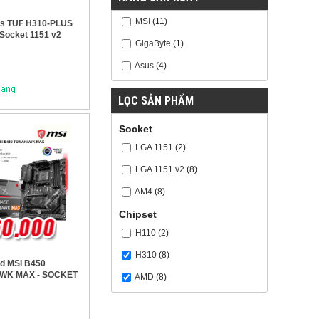
MSI
(11)
us TUF H310-PLUS
ocket 1151 v2
GigaByte
(1)
Asus
(4)
LỌC SẢN PHẨM
Socket
LGA 1151
(2)
LGA 1151 v2
(8)
AM4
(8)
Chipset
H110
(2)
H310
(8)
d MSI B450
WK MAX - SOCKET
AMD
(8)