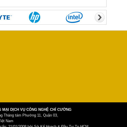
 MẠI DỊCH VỤ CÔNG NGHỆ CHÍ CƯỜNG
ng Tháng tám Phường 11, Quận 03,
Việt Nam
ấp: 21/01/2008 bởi Sở Kế Hoạch & Đầu Tư Tp.HCM