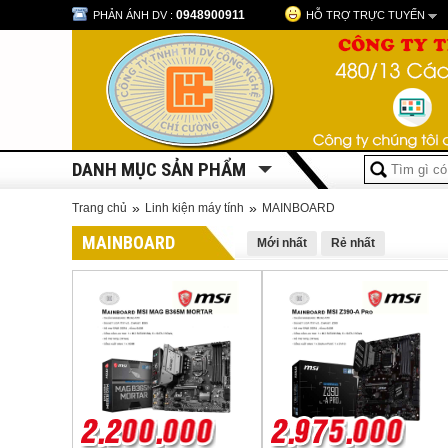
0948900911
PHẢN ÁNH DV :
HỖ TRỢ TRỰC TUYẾN
DANH MỤC SẢN PHẨM
»
»
Trang chủ
Linh kiện máy tính
MAINBOARD
MAINBOARD
Mới nhất
Rẻ nhất