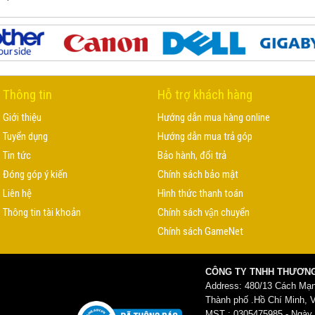
Thông tin
Hỗ trợ khách hàng
Giới thiệu
Hướng dẫn mua hàng online
Tuyển dụng
Hướng dẫn mua trả góp
Tin tức
Bảo hành, đổi trả
Đóng góp ý kiến
Chính sách bảo mật
Liên hệ
Hình thức thanh toán
Thông tin tài khoản
Chính sách vận chuyển
Chính sách GameNet
CÔNG TY TNHH THƯƠNG
Address: 480/13 Cách Mạ
Thành phố .Hồ Chí Minh, 
MST : 0305475985 - Ngày c