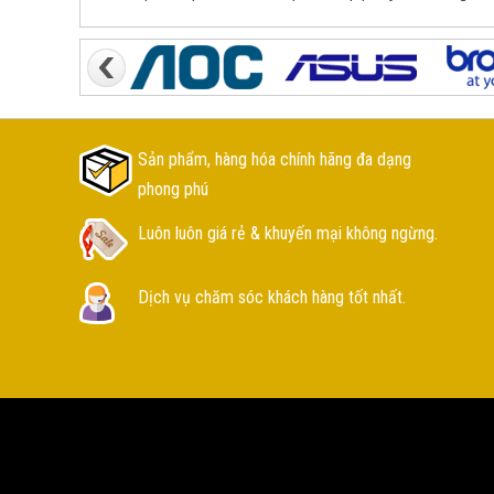
Sản phẩm, hàng hóa chính hãng đa dạng
phong phú
Luôn luôn giá rẻ & khuyến mại không ngừng.
Dịch vụ chăm sóc khách hàng tốt nhất.