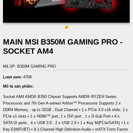
MAIN MSI B350M GAMING PRO -
SOCKET AM4
Mã SP: B350M GAMING PRO
Lượt xem:
4709
Mô tả sản phẩm:
Socket AM4 AMD® B350 Chipset Supports AMD® RYZEN Series
Processors and 7th Gen A-series/ Athlon™ Processors Supports 2 x
DDR4 Memory , up to 32GB , Dual Channel • 1 x PCIe 3.0 x16 slots, 2 x
PCIe x1 slots • 1 x HDMI™ port, 1 x DVI port , 1 x D-Sub Port • 4 x
SATA III ports , 4 x USB 3.0 , 2 x USB 2.0 • 1 x Key M(PCIe/SATA) +1 x
Key E(WiFi/BT) • 8.1-Channel High Definition Audio • mATX Form Factor