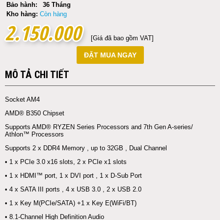
Bảo hành:
36 Tháng
Kho hàng:
Còn hàng
2.150.000
2.150.000
[Giá đã bao gồm VAT]
ĐẶT MUA NGAY
MÔ TẢ CHI TIẾT
Socket AM4
AMD® B350 Chipset
Supports AMD® RYZEN Series Processors and 7th Gen A-series/
Athlon™ Processors
Supports 2 x DDR4 Memory , up to 32GB , Dual Channel
• 1 x PCIe 3.0 x16 slots, 2 x PCIe x1 slots
• 1 x HDMI™ port, 1 x DVI port , 1 x D-Sub Port
• 4 x SATA III ports , 4 x USB 3.0 , 2 x USB 2.0
• 1 x Key M(PCIe/SATA) +1 x Key E(WiFi/BT)
• 8.1-Channel High Definition Audio