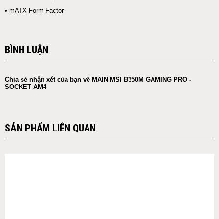
• mATX Form Factor
BÌNH LUẬN
Chia sẻ nhận xét của bạn về MAIN MSI B350M GAMING PRO -
SOCKET AM4
SẢN PHẨM LIÊN QUAN
ID: NBAS0196
ID: NBAS0196
KM
KM