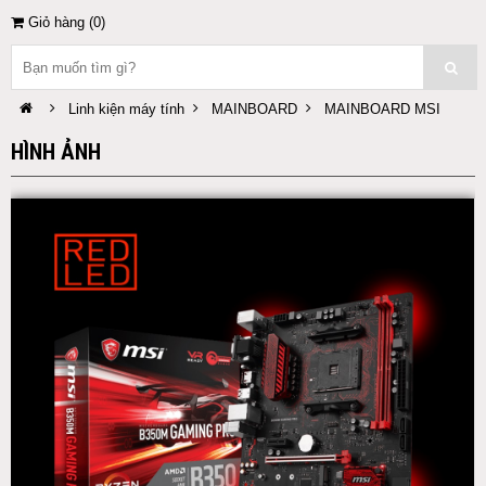
Giỏ hàng (
0
)
Linh kiện máy tính
MAINBOARD
MAINBOARD MSI
HÌNH ẢNH