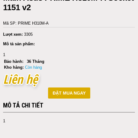
1151 v2
Mã SP: PRIME H310M-A
Lượt xem:
3305
Mô tả sản phẩm:
1
Bảo hành:
36 Tháng
Kho hàng:
Còn hàng
Liên hệ
Liên hệ
ĐẶT MUA NGAY
MÔ TẢ CHI TIẾT
1