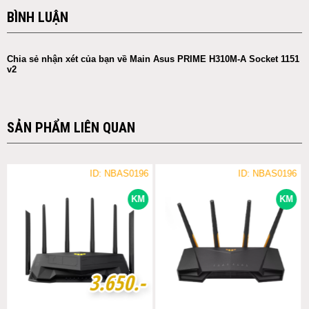
BÌNH LUẬN
Chia sẻ nhận xét của bạn về Main Asus PRIME H310M-A Socket 1151
v2
SẢN PHẨM LIÊN QUAN
ID: NBAS0196
ID: NBAS0196
KM
KM
3
3
.
.
6
6
5
5
0
0
.-
.-