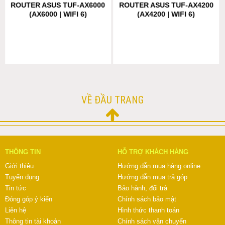
ROUTER ASUS TUF-AX6000
ROUTER ASUS TUF-AX4200
(AX6000 | WIFI 6)
(AX4200 | WIFI 6)
VỀ ĐẦU TRANG
THÔNG TIN
HỖ TRỢ KHÁCH HÀNG
Giới thiệu
Hướng dẫn mua hàng online
Tuyển dụng
Hướng dẫn mua trả góp
Tin tức
Bảo hành, đổi trả
Đóng góp ý kiến
Chính sách bảo mật
Liên hệ
Hình thức thanh toán
Thông tin tài khoản
Chính sách vận chuyển