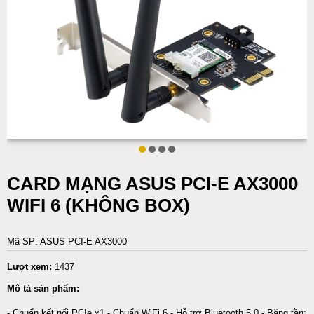
CARD MẠNG ASUS PCI-E AX3000
WIFI 6 (KHÔNG BOX)
Mã SP: ASUS PCI-E AX3000
Lượt xem:
1437
Mô tả sản phẩm:
- Chuẩn kết nối PCIe x1 - Chuẩn WiFi 6 - Hỗ trợ Bluetooth 5.0 - Băng tần: