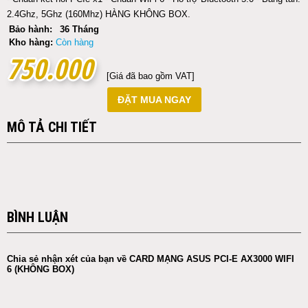
2.4Ghz, 5Ghz (160Mhz) HÀNG KHÔNG BOX.
Bảo hành:
36 Tháng
Kho hàng:
Còn hàng
750.000
750.000
[Giá đã bao gồm VAT]
ĐẶT MUA NGAY
MÔ TẢ CHI TIẾT
BÌNH LUẬN
Chia sẻ nhận xét của bạn về CARD MẠNG ASUS PCI-E AX3000 WIFI
6 (KHÔNG BOX)