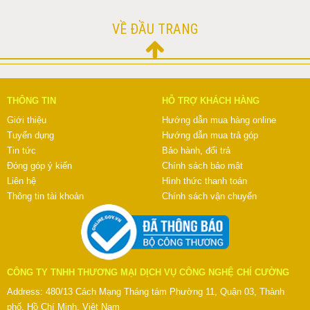
VỀ ĐẦU TRANG
THÔNG TIN
HỖ TRỢ KHÁCH HÀNG
Giới thiệu
Hướng dẫn mua hàng online
Tuyển dụng
Hướng dẫn mua trả góp
Tin tức
Bảo hành, đổi trả
Đóng góp ý kiến
Chính sách bảo mật
Liên hệ
Hình thức thanh toán
Thông tin tài khoản
Chính sách vận chuyển
CÔNG TY TNHH THƯƠNG MẠI DỊCH VỤ CÔNG NGHỆ CHÍ CƯỜNG
Address: 480/13 Cách Mạng Tháng tám Phường 11, Quận 03, Thành
phố. Hồ Chí Minh, Việt Nam