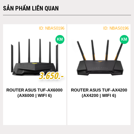
SẢN PHẨM LIÊN QUAN
ID: NBAS0196
ID: NBAS0196
KM
KM
3
3
.
.
6
6
5
5
0
0
.-
.-
ROUTER ASUS TUF-AX6000
ROUTER ASUS TUF-AX4200
(AX6000 | WIFI 6)
(AX4200 | WIFI 6)