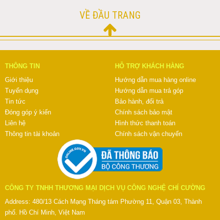
VỀ ĐẦU TRANG
THÔNG TIN
HỖ TRỢ KHÁCH HÀNG
Giới thiệu
Hướng dẫn mua hàng online
Tuyển dụng
Hướng dẫn mua trả góp
Tin tức
Bảo hành, đổi trả
Đóng góp ý kiến
Chính sách bảo mật
Liên hệ
Hình thức thanh toán
Thông tin tài khoản
Chính sách vận chuyển
CÔNG TY TNHH THƯƠNG MẠI DỊCH VỤ CÔNG NGHỆ CHÍ CƯỜNG
Address: 480/13 Cách Mạng Tháng tám Phường 11, Quận 03, Thành
phố. Hồ Chí Minh, Việt Nam