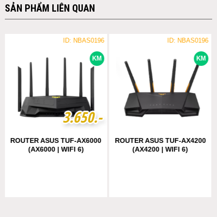
SẢN PHẨM LIÊN QUAN
ID: NBAS0196
ID: NBAS0196
KM
KM
3
3
.
.
6
6
5
5
0
0
.-
.-
ROUTER ASUS TUF-AX6000
ROUTER ASUS TUF-AX4200
(AX6000 | WIFI 6)
(AX4200 | WIFI 6)