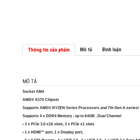
Mô tả
Bình luận
Thông tin sản phẩm
MÔ TẢ
Socket AM4
AMD® X370 Chipset
Supports AMD® RYZEN Series Processors and 7th Gen A-series/
Supports 4 x DDR4 Memory , up to 64GB , Dual Channel
• 3 x PCIe 3.0 x16 slots, 3 x PCIe x1 slots
• 1 x HDMI™ port, 1 x Display port,