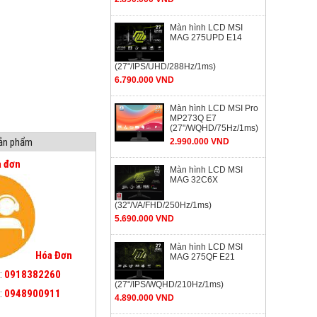
Màn hình LCD MSI
MAG 275UPD E14
(27"/IPS/UHD/288Hz/1ms)
6.790.000 VND
Màn hình LCD MSI Pro
MP273Q E7
(27"/WQHD/75Hz/1ms)
sản phẩm
2.990.000 VND
a đơn
Màn hình LCD MSI
MAG 32C6X
(32"/VA/FHD/250Hz/1ms)
5.690.000 VND
Màn hình LCD MSI
Hóa Đơn
MAG 275QF E21
:
0918382260
(27"/IPS/WQHD/210Hz/1ms)
:
0948900911
4.890.000 VND