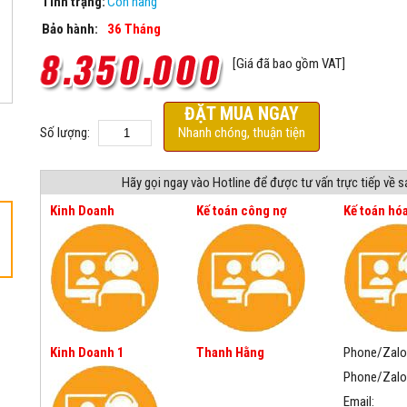
Tình trạng:
Còn hàng
Bảo hành:
36 Tháng
[Giá đã bao gồm VAT]
ĐẶT MUA NGAY
Số lượng:
Nhanh chóng, thuận tiện
Hãy gọi ngay vào Hotline để được tư vấn trực tiếp về 
Kinh Doanh
Kế toán công nợ
Kế toán hó
Kinh Doanh 1
Thanh Hằng
Phone/Zalo
Phone/Zalo
Email: