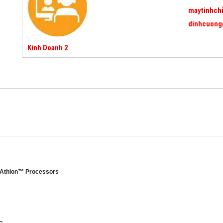
maytinhch
dinhcuong
Kinh Doanh 2
 Athlon™ Processors