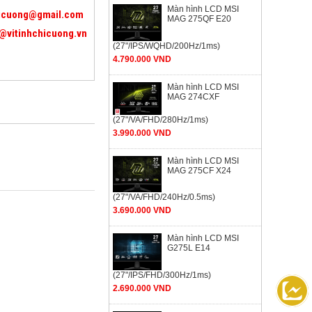
Màn hình LCD MSI
icuong@gmail.com
MAG 275QF E20
@vitinhchicuong.vn
(27"/IPS/WQHD/200Hz/1ms)
4.790.000 VND
Màn hình LCD MSI
MAG 274CXF
(27"/VA/FHD/280Hz/1ms)
3.990.000 VND
Màn hình LCD MSI
MAG 275CF X24
(27"/VA/FHD/240Hz/0.5ms)
3.690.000 VND
Màn hình LCD MSI
G275L E14
(27"/IPS/FHD/300Hz/1ms)
2.690.000 VND