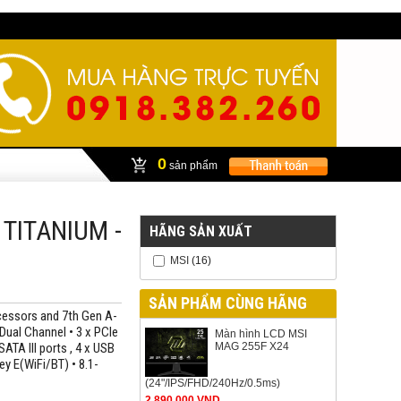
0
sản phẩm
TITANIUM -
HÃNG SẢN XUẤT
MSI
(16)
SẢN PHẨM CÙNG HÃNG
ssors and 7th Gen A-
Dual Channel • 3 x PCIe
Màn hình LCD MSI
SATA III ports , 4 x USB
MAG 255F X24
ey E(WiFi/BT) • 8.1-
(24"/IPS/FHD/240Hz/0.5ms)
2.890.000 VND