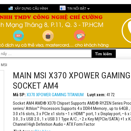
XÂY DỰNG CẤU HÌNH
TIN NỔI BẬT
 MSI
MAIN MSI X370 XPOWER GAMING 
SOCKET AM4
Mã SP:
X370 XPOWER GAMING TITANIUM
Lượt xem:
4172
Socket AM4 AMD® X370 Chipset Supports AMD® RYZEN Series Proce
series/ Athlon™ Processors Supports 4 x DDR4 Memory , up to 64GB , 
3.0 x16 slots, 3 x PCIe x1 slots • 1 x HDMI™ port, 1 x Display port, • 6 x 
3.0 , 3 x USB 2.0 , 1 x USB 3.1 Type A/C , • 2 x Key M(PCIe/SATA) +1 x K
Channel High Definition Audio • ATX Form Factor