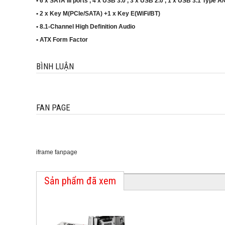
• 6 x SATA III ports , 4 x USB 3.0 , 3 x USB 2.0 , 1 x USB 3.1 Type A/
• 2 x Key M(PCIe/SATA) +1 x Key E(WiFi/BT)
• 8.1-Channel High Definition Audio
• ATX Form Factor
BÌNH LUẬN
FAN PAGE
iframe fanpage
Sản phẩm đã xem