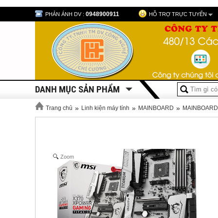
0948900911
PHẢN ÁNH DV :
HỖ TRỢ TRỰC TUYẾN
DANH MỤC SẢN PHẨM
»
»
»
Trang chủ
Linh kiện máy tính
MAINBOARD
MAINBOARD
Zoom