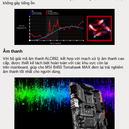
không gây tiếng ồn.
Âm thanh
Với bộ giải mã âm thanh ALC892, kết hợp với mạch xử lý âm thanh cao
cấp, được thiết kế tách biệt hoàn toàn với các khu vực còn lại
trên
mainboard
, giúp cho
MSI
B450 Tomahawk MAX đem lại trải nghiêm
âm thanh tốt nhất cho người dùng.