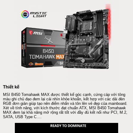
Thiết kế
MSI
B450 Tomahawk MAX được thiết kế góc cạnh, cứng cáp với tông
màu ghi chủ đạo đem lại cái nhìn khỏe khoắn, kết hợp với các dải đèn
RGB đơn giản giúp tạo nên điểm nhấn và tôn lên vẻ đẹp của
mainboard
.
Xét về tính năng, với kích thước đạt chuẩn
ATX
,
MSI
B450 Tomahawk
MAX đem lại khả năng mở rộng rất tốt với đầy đủ kết nối như
PC
I, M.2,
SATA,
USB
Type C….