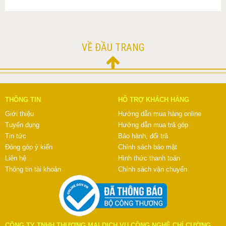
VỀ ĐẦU TRANG
THÔNG TIN
HỖ TRỢ KHÁCH HÀNG
Giới thiệu
Hướng dẫn mua hàng online
Tuyển dụng
Hướng dẫn mua trả góp
Tin tức
Bảo hành, đổi trả
Đóng góp ý kiến
Chính sách bảo mật
Liên hệ
Hình thức thanh toán
Thông tin tài khoản
Chính sách vận chuyển
CÔNG TY TNHH THƯƠNG MẠI DỊCH VỤ CÔNG NGHỆ CHÍ CƯỜNG