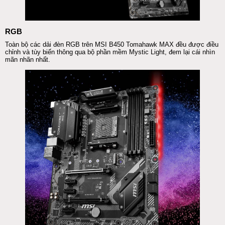
RGB
Toàn bộ các dải đèn RGB trên
MSI
B450 Tomahawk MAX đều được điều
chỉnh và tùy biến thông qua bộ
phần mềm
Mystic Light, đem lại cái nhìn
mãn nhãn nhất.