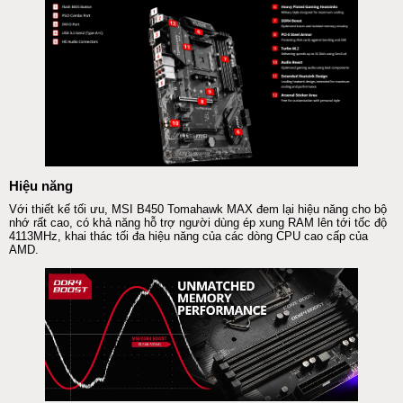
Hiệu năng
Với thiết kế tối ưu,
MSI
B450 Tomahawk MAX đem lại hiệu năng cho bộ
nhớ rất cao, có khả năng hỗ trợ người dùng ép xung
RAM
lên tới tốc độ
4113MHz, khai thác tối đa hiệu năng của các dòng
CPU
cao cấp của
AMD.