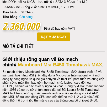
khe DDR4, tối đa 64GB - Lưu trữ: 6 x SATA 3 6Gb/s, 1 x M.2
SATA/NVMe - Cổng xuất hình: 1 x DVI-D, 1 x HDMI
Bảo hành:
36 Tháng
Kho hàng:
Còn hàng
2.360.000
2.360.000
[Giá đã bao gồm VAT]
ĐẶT MUA NGAY
MÔ TẢ CHI TIẾT
Giới thiệu tổng quan về Bo mạch
chính/
Mainboard Msi
B450 Tomahawk MAX
.
Bo mạch chính/
Mainboard
Msi
B450 Tomahawk MAX
được thiết kế và
sản xuất bởi hãng
MSI
(Tên đầy đủ là
Micro
-Star International –
là một
công ty công nghệ đa quốc gia chuyên về thiết kế, phát triển và cung cấp
phần cứng
máy tính
bao gồm bo mạch chủ,
laptop
, card đồ hoạ,
AIO
PC
,
server
và các thiết bị ngoại vi khác. Công ty được thành lập vào
năm 1986 và có trụ sở chính được đặt tại Đài Loan.) B450 Tomahawk
MAX là 1 trong những chiếc
mainboard
cao cấp sử dụng socket AM4
của
MSI
, hỗ trợ các dòng
CPU
cao cấp thế hệ thứ 1, 2 và 3 của AMD,
đồng thời hỗ trợ nhiều tính năng cao cấp thông qua bộ chipset B450.