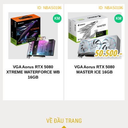
ID: NBAS0196
ID: NBAS0196
KM
KM
5
5
0
0
.
.
5
5
0
0
0
0
.-
.-
VGA Aorus RTX 5080
VGA Aorus RTX 5080
XTREME WATERFORCE WB
MASTER ICE 16GB
16GB
VỀ ĐẦU TRANG