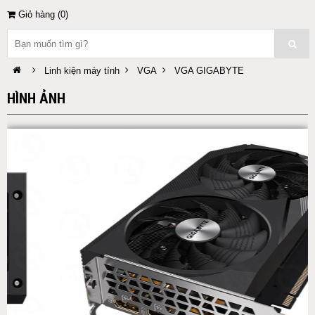
Giỏ hàng (
0
)
Linh kiện máy tính
VGA
VGA GIGABYTE
HÌNH ẢNH