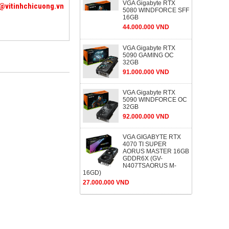
VGA Gigabyte RTX
@vitinhchicuong.vn
5080 WINDFORCE SFF
16GB
44.000.000 VND
VGA Gigabyte RTX
5090 GAMING OC
32GB
91.000.000 VND
VGA Gigabyte RTX
5090 WINDFORCE OC
32GB
92.000.000 VND
VGA GIGABYTE RTX
4070 TI SUPER
AORUS MASTER 16GB
GDDR6X (GV-
N407TSAORUS M-
16GD)
27.000.000 VND