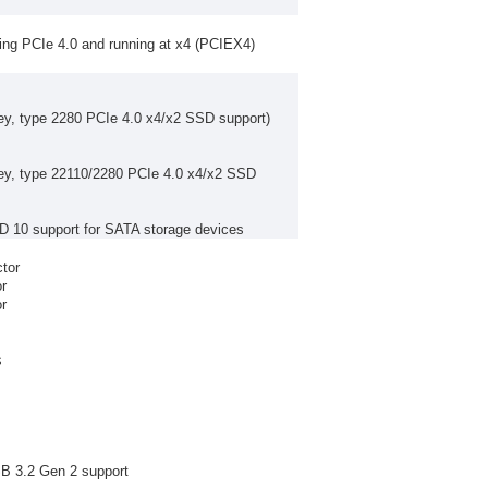
ing PCIe 4.0 and running at x4 (PCIEX4)
ey, type 2280 PCIe 4.0 x4/x2 SSD support)
ey, type 22110/2280 PCIe 4.0 x4/x2 SSD
D 10 support for SATA storage devices
tor
r
r
s
B 3.2 Gen 2 support