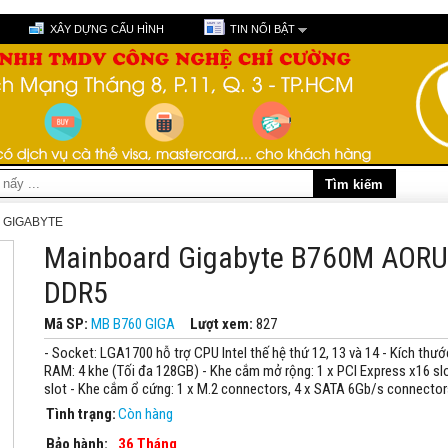
XÂY DỰNG CẤU HÌNH
TIN NỔI BẬT
 GIGABYTE
Mainboard Gigabyte B760M AORU
DDR5
Mã SP:
MB B760 GIGA
Lượt xem:
827
- Socket: LGA1700 hỗ trợ CPU Intel thế hệ thứ 12, 13 và 14 - Kích thư
RAM: 4 khe (Tối đa 128GB) - Khe cắm mở rộng: 1 x PCI Express x16 slo
slot - Khe cắm ổ cứng: 1 x M.2 connectors, 4 x SATA 6Gb/s connector
Tình trạng:
Còn hàng
Bảo hành:
36 Tháng