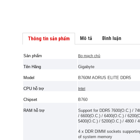
Mô tả
Bình luận
Thông tin sản phẩm
Sản phẩm
Bo mạch chủ
Tên Hãng
Gigabyte
Model
B760M AORUS ELITE DDR5
CPU hỗ trợ
Intel
Chipset
B760
RAM hỗ trợ
Support for DDR5 7600(O.C.) / 740
/ 6600(O.C.) / 6400(O.C.) / 6200(O
5400(O.C.) / 5200(O.C.) / 4800 / 
4 x DDR DIMM sockets supporting
of system memory