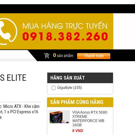
0
sản phẩm
S ELITE
HÃNG SẢN XUẤT
GigaByte
(155)
SẢN PHẨM CÙNG HÃNG
ớc: Micro ATX - Khe cắm
t, 1 x PCI Express x16
VGA Aorus RTX 5080
s
XTREME
WATERFORCE WB
16GB
0 VND