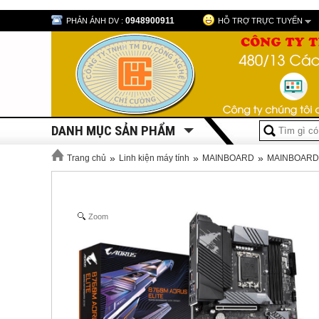
0948900911
PHẢN ÁNH DV :
HỖ TRỢ TRỰC TUYẾN
DANH MỤC SẢN PHẨM
»
»
»
Trang chủ
Linh kiện máy tính
MAINBOARD
MAINBOARD
Zoom