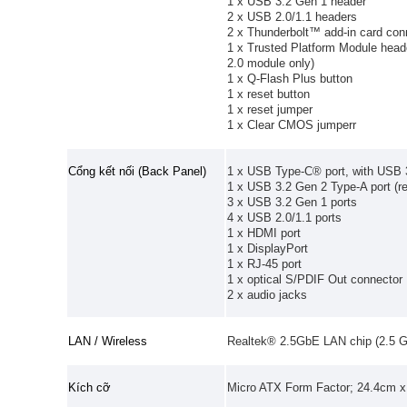
1 x USB 3.2 Gen 1 header
2 x USB 2.0/1.1 headers
2 x Thunderbolt™ add-in card con
1 x Trusted Platform Module he
2.0 module only)
1 x Q-Flash Plus button
1 x reset button
1 x reset jumper
1 x Clear CMOS jumperr
Cổng kết nối (Back Panel)
1 x USB Type-C® port, with USB 
1 x USB 3.2 Gen 2 Type-A port (re
3 x USB 3.2 Gen 1 ports
4 x USB 2.0/1.1 ports
1 x HDMI port
1 x DisplayPort
1 x RJ-45 port
1 x optical S/PDIF Out connector
2 x audio jacks
LAN / Wireless
Realtek® 2.5GbE LAN chip (2.5 
Kích cỡ
Micro ATX Form Factor; 24.4cm 