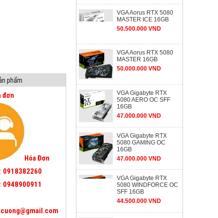
VGA Aorus RTX 5080
MASTER ICE 16GB
50.500.000 VND
VGA Aorus RTX 5080
MASTER 16GB
50.000.000 VND
sản phẩm
VGA Gigabyte RTX
a đơn
5080 AERO OC SFF
16GB
47.000.000 VND
VGA Gigabyte RTX
5080 GAMING OC
16GB
Hóa Đơn
47.000.000 VND
:
0918382260
VGA Gigabyte RTX
:
0948900911
5080 WINDFORCE OC
SFF 16GB
44.500.000 VND
icuong@gmail.com