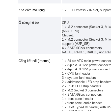
Khe cắm mở rộng
1 x PCI Express x16 slot, support
Ổ cứng hỗ trợ
CPU:
1 x M.2 connector (Socket 3, M k
(M2A_CPU)
Chipset:
1 x M.2 connector (Socket 3, M k
support) (M2P_SB)
4 x SATA 6Gb/s connectors
RAID 0, RAID 1, RAID 5, and RAI
Cổng kết nối (Internal)
1 x 24-pin ATX main power connec
1 x 8-pin ATX 12V power connecto
1 x 4-pin ATX 12V power connecto
1 x CPU fan header
3 x system fan headers
2 x addressable LED strip header
2 x RGB LED strip headers
2 x M.2 Socket 3 connectors
4 x SATA 6Gb/s connectors
1 x front panel header
1 x front panel audio header
1 x USB Type-C® header, with US