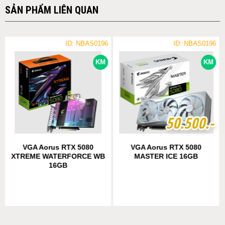
SẢN PHẨM LIÊN QUAN
ID: NBAS0196
ID: NBAS0196
KM
KM
5
5
0
0
.
.
5
5
0
0
0
0
.-
.-
VGA Aorus RTX 5080
VGA Aorus RTX 5080
XTREME WATERFORCE WB
MASTER ICE 16GB
16GB