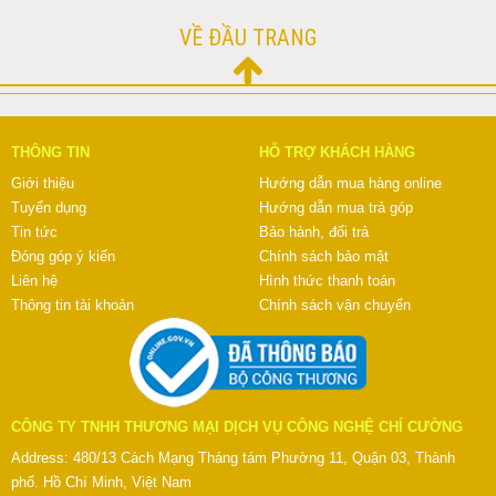
VỀ ĐẦU TRANG
THÔNG TIN
HỖ TRỢ KHÁCH HÀNG
Giới thiệu
Hướng dẫn mua hàng online
Tuyển dụng
Hướng dẫn mua trả góp
Tin tức
Bảo hành, đổi trả
Đóng góp ý kiến
Chính sách bảo mật
Liên hệ
Hình thức thanh toán
Thông tin tài khoản
Chính sách vận chuyển
CÔNG TY TNHH THƯƠNG MẠI DỊCH VỤ CÔNG NGHỆ CHÍ CƯỜNG
Address: 480/13 Cách Mạng Tháng tám Phường 11, Quận 03, Thành
phố. Hồ Chí Minh, Việt Nam