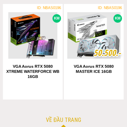
ID: NBAS0196
ID: NBAS0196
KM
KM
5
5
0
0
.
.
5
5
0
0
0
0
.-
.-
VGA Aorus RTX 5080
VGA Aorus RTX 5080
XTREME WATERFORCE WB
MASTER ICE 16GB
16GB
VỀ ĐẦU TRANG