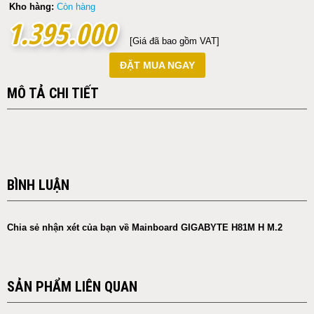
Kho hàng:
Còn hàng
1.395.000
1.395.000
[Giá đã bao gồm VAT]
ĐẶT MUA NGAY
MÔ TẢ CHI TIẾT
BÌNH LUẬN
Chia sẻ nhận xét của bạn về Mainboard GIGABYTE H81M H M.2
SẢN PHẨM LIÊN QUAN