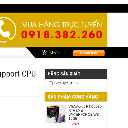
0
sản phẩm
upport CPU
HÃNG SẢN XUẤT
GigaByte
(155)
SẢN PHẨM CÙNG HÃNG
VGA Aorus RTX 5080
XTREME
WATERFORCE WB
16GB
0 VND