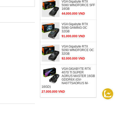
VGA Gigabyte RTX
5080 WINDFORCE SFF
16GB
44.000.000 VND
VGA Gigabyte RTX
5090 GAMING OC
32GB
91.000.000 VND
VGA Gigabyte RTX
5090 WINDFORCE OC
32GB
92.000.000 VND
VGA GIGABYTE RTX
4070 TI SUPER
AORUS MASTER 16GB
GDDR6X (GV-
N407TSAORUS M-
16GD)
27.000.000 VND