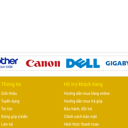
Thông tin
Hỗ trợ khách hàng
Giới thiệu
Hướng dẫn mua hàng online
Tuyển dụng
Hướng dẫn mua trả góp
Tin tức
Bảo hành, đổi trả
Đóng góp ý kiến
Chính sách bảo mật
Liên hệ
Hình thức thanh toán