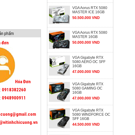
VGA Aorus RTX 5080
MASTER ICE 16GB
50.500.000 VND
VGA Aorus RTX 5080
sản phẩm
MASTER 16GB
a đơn
50.000.000 VND
VGA Gigabyte RTX
5080 AERO OC SFF
16GB
47.000.000 VND
Hóa Đơn
VGA Gigabyte RTX
5080 GAMING OC
:
0918382260
16GB
:
0948900911
47.000.000 VND
VGA Gigabyte RTX
icuong@gmail.com
5080 WINDFORCE OC
SFF 16GB
@vitinhchicuong.vn
44.500.000 VND