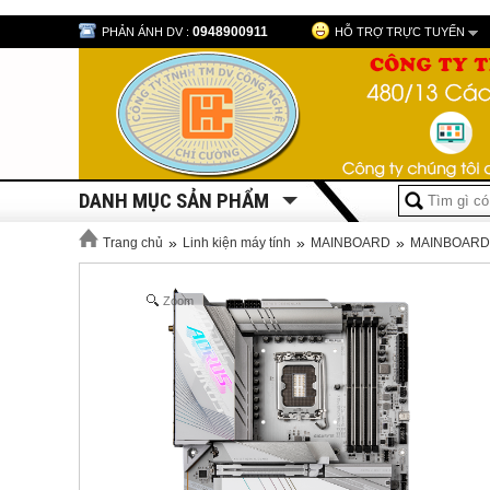
0948900911
PHẢN ÁNH DV :
HỖ TRỢ TRỰC TUYẾN
DANH MỤC SẢN PHẨM
»
»
»
Trang chủ
Linh kiện máy tính
MAINBOARD
MAINBOARD
Zoom