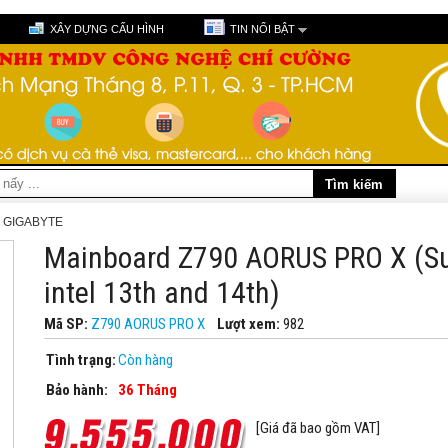
XÂY DỰNG CẤU HÌNH
TIN NỔI BẬT
 GIGABYTE
Mainboard Z790 AORUS PRO X (S
intel 13th and 14th)
Mã SP:
Z790 AORUS PRO X
Lượt xem:
982
Tình trạng:
Còn hàng
Bảo hành:
36 Tháng
[Giá đã bao gồm VAT]