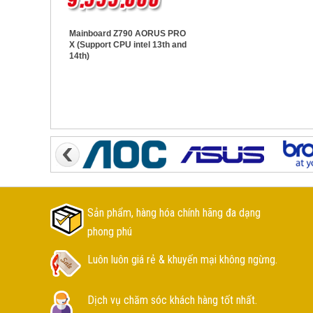
Mainboard Z790 AORUS PRO
X (Support CPU intel 13th and
14th)
Sản phẩm, hàng hóa chính hãng đa dạng
phong phú
Luôn luôn giá rẻ & khuyến mại không ngừng.
Dịch vụ chăm sóc khách hàng tốt nhất.