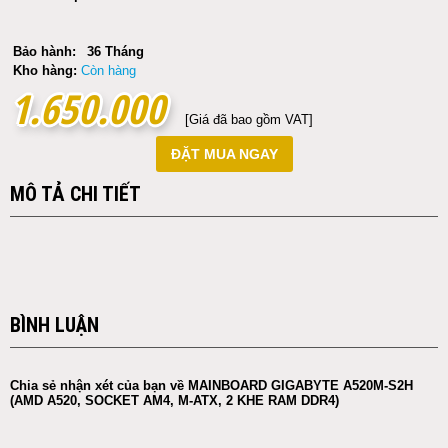
Bảo hành:
36 Tháng
Kho hàng:
Còn hàng
1.650.000
1.650.000
[Giá đã bao gồm VAT]
ĐẶT MUA NGAY
MÔ TẢ CHI TIẾT
BÌNH LUẬN
Chia sẻ nhận xét của bạn về MAINBOARD GIGABYTE A520M-S2H
(AMD A520, SOCKET AM4, M-ATX, 2 KHE RAM DDR4)