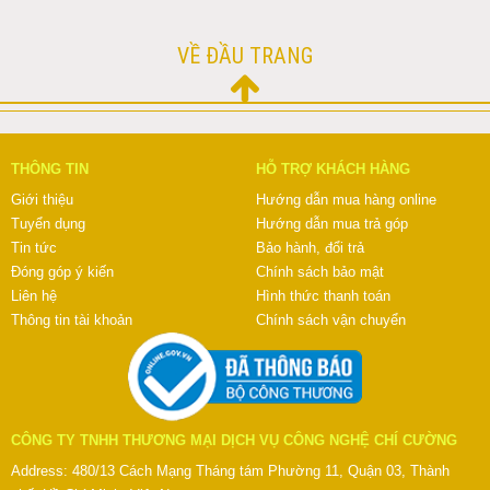
VỀ ĐẦU TRANG
THÔNG TIN
HỖ TRỢ KHÁCH HÀNG
Giới thiệu
Hướng dẫn mua hàng online
Tuyển dụng
Hướng dẫn mua trả góp
Tin tức
Bảo hành, đổi trả
Đóng góp ý kiến
Chính sách bảo mật
Liên hệ
Hình thức thanh toán
Thông tin tài khoản
Chính sách vận chuyển
CÔNG TY TNHH THƯƠNG MẠI DỊCH VỤ CÔNG NGHỆ CHÍ CƯỜNG
Address: 480/13 Cách Mạng Tháng tám Phường 11, Quận 03, Thành