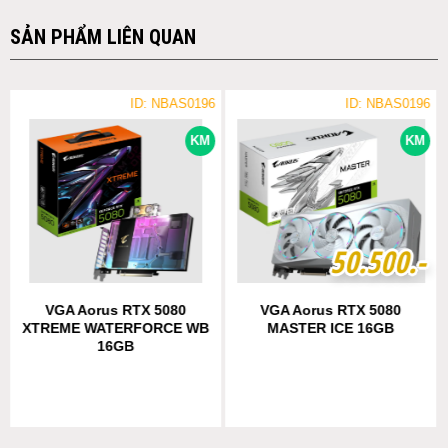
SẢN PHẨM LIÊN QUAN
ID: NBAS0196
ID: NBAS0196
KM
KM
5
5
0
0
.
.
5
5
0
0
0
0
.-
.-
VGA Aorus RTX 5080
VGA Aorus RTX 5080
XTREME WATERFORCE WB
MASTER ICE 16GB
16GB