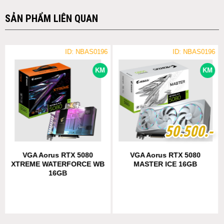
SẢN PHẨM LIÊN QUAN
ID: NBAS0196
ID: NBAS0196
KM
KM
5
5
0
0
.
.
5
5
0
0
0
0
.-
.-
VGA Aorus RTX 5080
VGA Aorus RTX 5080
XTREME WATERFORCE WB
MASTER ICE 16GB
16GB