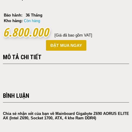
Bảo hành:
36 Tháng
Kho hàng:
Còn hàng
6.800.000
6.800.000
[Giá đã bao gồm VAT]
ĐẶT MUA NGAY
MÔ TẢ CHI TIẾT
BÌNH LUẬN
Chia sẻ nhận xét của bạn về Mainboard Gigabyte Z690 AORUS ELITE
AX (Intel Z690, Socket 1700, ATX, 4 khe Ram DDR4)