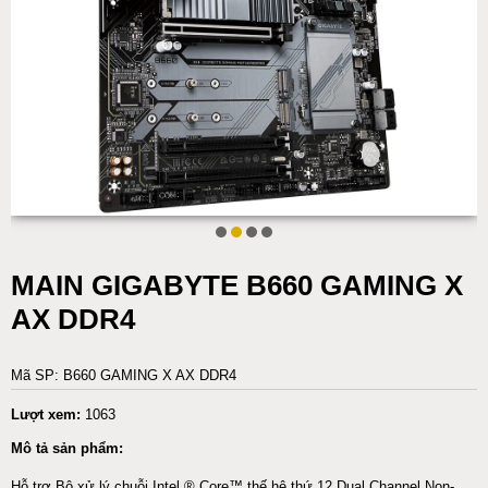
MAIN GIGABYTE B660 GAMING X
AX DDR4
Mã SP: B660 GAMING X AX DDR4
Lượt xem:
1063
Mô tả sản phẩm:
Hỗ trợ Bộ xử lý chuỗi Intel ® Core™ thế hệ thứ 12 Dual Channel Non-