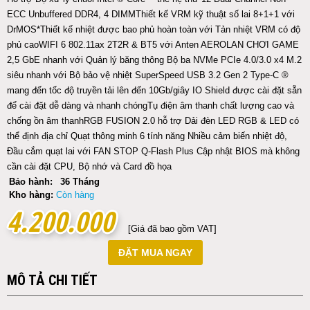
ECC Unbuffered DDR4, 4 DIMM​ Thiết kế VRM kỹ thuật số lai 8+1+1 với
DrMOS*​ Thiết kế nhiệt được bao phủ hoàn toàn với Tản nhiệt VRM có độ
phủ cao​ WIFI 6 802.11ax 2T2R & BT5 với Anten AERO​ LAN CHƠI GAME
2,5 GbE nhanh với Quản lý băng thông Bộ ba NVMe PCIe 4.0/3.0 x4 M.2
siêu nhanh với Bộ bảo vệ nhiệt SuperSpeed ​​USB 3.2 Gen 2 Type-C ®
mang đến tốc độ truyền tải lên đến 10Gb/giây IO Shield được cài đặt sẵn
để cài đặt dễ dàng và nhanh chóng​ Tụ điện âm thanh chất lượng cao và
chống ồn âm thanh​ RGB FUSION 2.0 hỗ trợ Dải đèn LED RGB & LED có
thể định địa chỉ Quạt thông minh 6 tính năng Nhiều cảm biến nhiệt độ,
Đầu cắm quạt lai với FAN STOP Q-Flash Plus Cập nhật BIOS mà không
cần cài đặt CPU, Bộ nhớ và Card đồ họa
Bảo hành:
36 Tháng
Kho hàng:
Còn hàng
4.200.000
4.200.000
[Giá đã bao gồm VAT]
ĐẶT MUA NGAY
MÔ TẢ CHI TIẾT