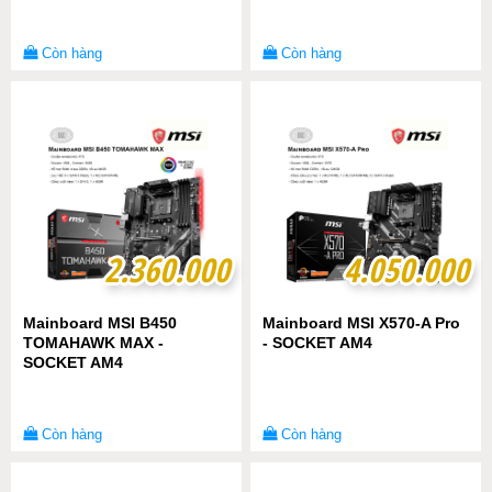
Còn hàng
Còn hàng
2.360.000
2.360.000
4.050.000
4.050.000
Mainboard MSI B450
Mainboard MSI X570-A Pro
TOMAHAWK MAX -
- SOCKET AM4
SOCKET AM4
Còn hàng
Còn hàng