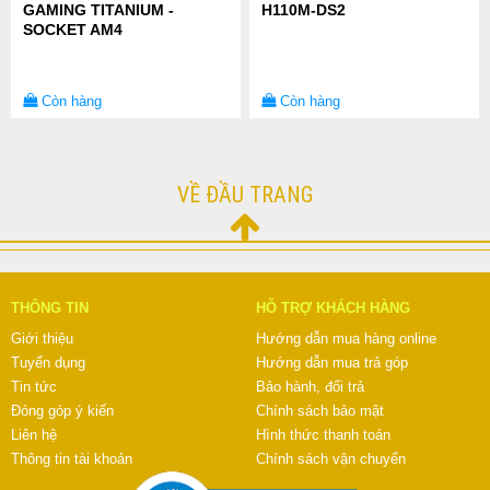
GAMING TITANIUM -
H110M-DS2
SOCKET AM4
Còn hàng
Còn hàng
VỀ ĐẦU TRANG
THÔNG TIN
HỖ TRỢ KHÁCH HÀNG
Giới thiệu
Hướng dẫn mua hàng online
Tuyển dụng
Hướng dẫn mua trả góp
Tin tức
Bảo hành, đổi trả
Đóng góp ý kiến
Chính sách bảo mật
Liên hệ
Hình thức thanh toán
Thông tin tài khoản
Chính sách vận chuyển