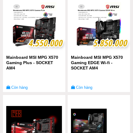
4.550.000
4.550.000
5.850.000
5.850.000
Mainboard MSI MPG X570
Mainboard MSI MPG X570
Gaming Plus - SOCKET
Gaming EDGE Wi-fi -
AM4
SOCKET AM4
Còn hàng
Còn hàng