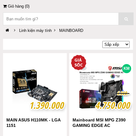
Giỏ hàng (
0
)
Linh kiện máy tính
MAINBOARD
KM
6
6
.
.
0
0
0
0
0
0
.-
.-
1.390.000
1.390.000
4.750.000
4.750.000
MAIN ASUS H110MK - LGA
Mainboard MSI MPG Z390
1151
GAMING EDGE AC