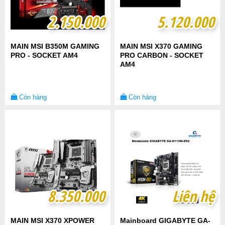
2.150.000
2.150.000
5.120.000
5.120.000
MAIN MSI B350M GAMING
MAIN MSI X370 GAMING
PRO - SOCKET AM4
PRO CARBON - SOCKET
AM4
Còn hàng
Còn hàng
8.350.000
8.350.000
Liên hệ
Liên hệ
MAIN MSI X370 XPOWER
Mainboard GIGABYTE GA-