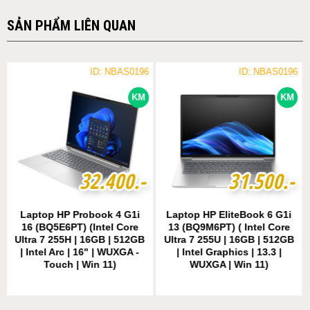
SẢN PHẨM LIÊN QUAN
ID: NBAS0196
ID: NBAS0196
KM
KM
3
3
2
2
.
.
4
4
0
0
0
0
.-
.-
3
3
1
1
.
.
5
5
0
0
0
0
.-
.-
Laptop HP Probook 4 G1i
Laptop HP EliteBook 6 G1i
16 (BQ5E6PT) (Intel Core
13 (BQ9M6PT) ( Intel Core
Ultra 7 255H | 16GB | 512GB
Ultra 7 255U | 16GB | 512GB
| Intel Arc | 16" | WUXGA -
| Intel Graphics | 13.3 |
Touch | Win 11)
WUXGA | Win 11)