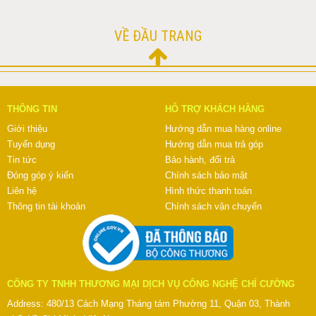
VỀ ĐẦU TRANG
THÔNG TIN
HỖ TRỢ KHÁCH HÀNG
Giới thiệu
Hướng dẫn mua hàng online
Tuyển dụng
Hướng dẫn mua trả góp
Tin tức
Bảo hành, đổi trả
Đóng góp ý kiến
Chính sách bảo mật
Liên hệ
Hình thức thanh toán
Thông tin tài khoản
Chính sách vận chuyển
CÔNG TY TNHH THƯƠNG MẠI DỊCH VỤ CÔNG NGHỆ CHÍ CƯỜNG
Address: 480/13 Cách Mạng Tháng tám Phường 11, Quận 03, Thành