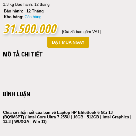
1.3 kg Bảo hành: 12 tháng
Bảo hành:
12 Tháng
Kho hàng:
Còn hàng
31.500.000
31.500.000
[Giá đã bao gồm VAT]
ĐẶT MUA NGAY
MÔ TẢ CHI TIẾT
BÌNH LUẬN
Chia sẻ nhận xét của bạn về Laptop HP EliteBook 6 G1i 13
(BQ9M6PT) ( Intel Core Ultra 7 255U | 16GB | 512GB | Intel Graphics |
13.3 | WUXGA | Win 11)