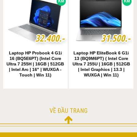
KM
KM
3
3
2
2
.
.
4
4
0
0
0
0
.-
.-
3
3
1
1
.
.
5
5
0
0
0
0
.-
.-
Laptop HP Probook 4 G1i
Laptop HP EliteBook 6 G1i
16 (BQ5E6PT) (Intel Core
13 (BQ9M6PT) ( Intel Core
Ultra 7 255H | 16GB | 512GB
Ultra 7 255U | 16GB | 512GB
| Intel Arc | 16" | WUXGA -
| Intel Graphics | 13.3 |
Touch | Win 11)
WUXGA | Win 11)
VỀ ĐẦU TRANG