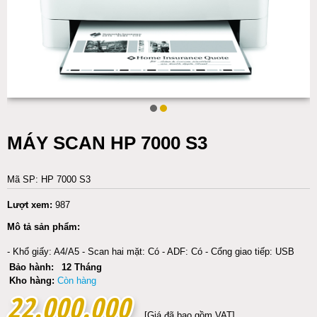
MÁY SCAN HP 7000 S3
Mã SP: HP 7000 S3
Lượt xem:
987
Mô tả sản phẩm:
- Khổ giấy: A4/A5 - Scan hai mặt: Có - ADF: Có - Cổng giao tiếp: USB
Bảo hành:
12 Tháng
Kho hàng:
Còn hàng
22.000.000
22.000.000
[Giá đã bao gồm VAT]