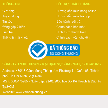
THÔNG TIN
HỖ TRỢ KHÁCH HÀNG
Giới thiệu
Hướng dẫn mua hàng online
Tuyển dụng
Hướng dẫn mua trả góp
Tin tức
Bảo hành, đổi trả
Đóng góp ý kiến
Chính sách bảo mật
Liên hệ
Hình thức thanh toán
Thông tin tài khoản
Chính sách vận chuyển
CÔNG TY TNHH THƯƠNG MẠI DỊCH VỤ CÔNG NGHỆ CHÍ CƯỜNG
Address: 480/13 Cách Mạng Tháng tám Phường 11, Quận 03, Thành
phố. Hồ Chí Minh, Việt Nam
MST: 0305475985 - Ngày cấp: 21/01/2008 bởi Sở Kế Hoạch & Đầu Tư
Tp.HCM
Website:
www.vitinhchicuong.vn
HotLine: 091.838.2260 - 0948.900.911
(028) 3990.6679 - (028) 6272.0841
Fax: (028) 3990.6679