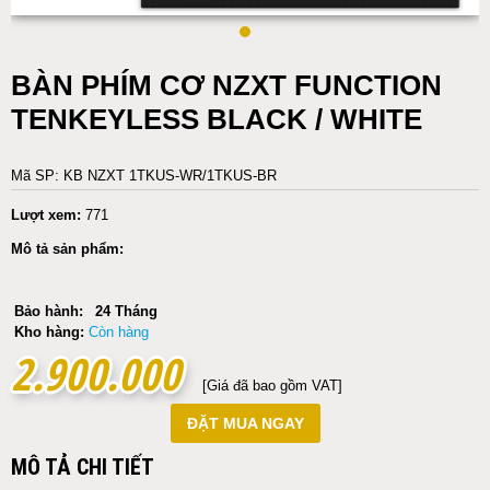
BÀN PHÍM CƠ NZXT FUNCTION
TENKEYLESS BLACK / WHITE
Mã SP: KB NZXT 1TKUS-WR/1TKUS-BR
Lượt xem:
771
Mô tả sản phẩm:
Bảo hành:
24 Tháng
Kho hàng:
Còn hàng
2.900.000
2.900.000
[Giá đã bao gồm VAT]
ĐẶT MUA NGAY
MÔ TẢ CHI TIẾT