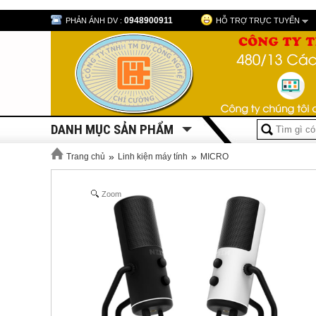
0948900911
PHẢN ÁNH DV :
HỖ TRỢ TRỰC TUYẾN
DANH MỤC SẢN PHẨM
»
»
Trang chủ
Linh kiện máy tính
MICRO
Zoom