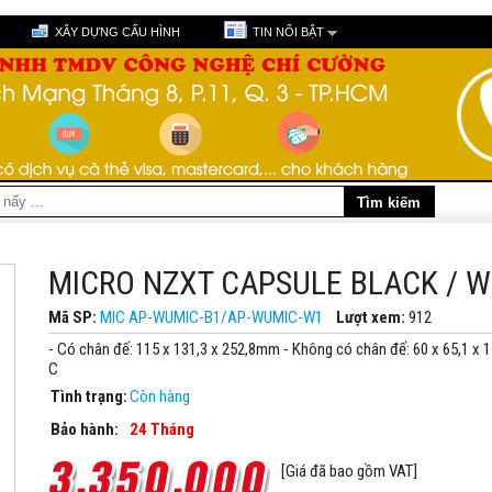
XÂY DỰNG CẤU HÌNH
TIN NỔI BẬT
MICRO NZXT CAPSULE BLACK / W
Mã SP:
MIC AP-WUMIC-B1/AP-WUMIC-W1
Lượt xem:
912
- Có chân đế: 115 x 131,3 x 252,8mm - Không có chân đế: 60 x 65,1 x 
C
Tình trạng:
Còn hàng
Bảo hành:
24 Tháng
[Giá đã bao gồm VAT]