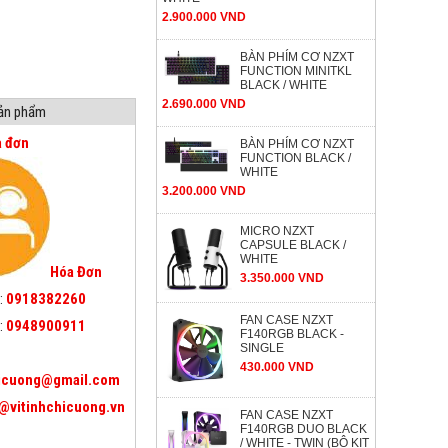
2.900.000 VND
BÀN PHÍM CƠ NZXT
FUNCTION MINITKL
BLACK / WHITE
2.690.000 VND
sản phẩm
a đơn
BÀN PHÍM CƠ NZXT
FUNCTION BLACK /
WHITE
3.200.000 VND
MICRO NZXT
CAPSULE BLACK /
WHITE
Hóa Đơn
3.350.000 VND
:
0918382260
FAN CASE NZXT
:
0948900911
F140RGB BLACK -
SINGLE
430.000 VND
icuong@gmail.com
@vitinhchicuong.vn
FAN CASE NZXT
F140RGB DUO BLACK
/ WHITE - TWIN (BỘ KIT