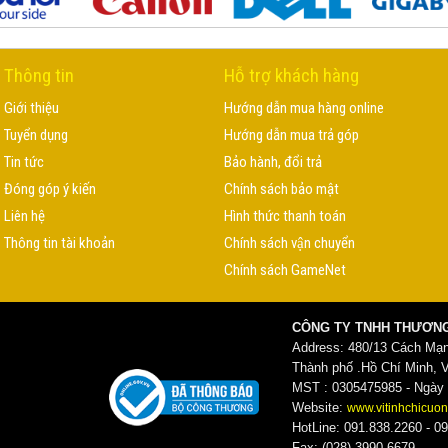
Thông tin
Hỗ trợ khách hàng
Giới thiệu
Hướng dẫn mua hàng online
Tuyển dụng
Hướng dẫn mua trả góp
Tin tức
Bảo hành, đổi trả
Đóng góp ý kiến
Chính sách bảo mật
Liên hệ
Hình thức thanh toán
Thông tin tài khoản
Chính sách vận chuyển
Chính sách GameNet
CÔNG TY TNHH THƯƠNG
Address: 480/13 Cách Mạ
Thành phố .Hồ Chí Minh, 
MST : 0305475985 - Ngày c
Website:
www.vitinhchicuon
HotLine: 091.838.2260 - 09
Fax: (028) 3990.6679