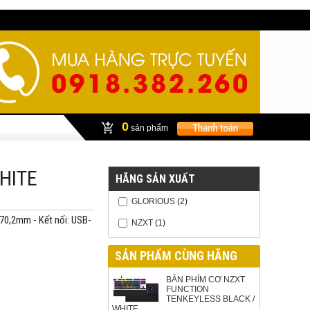
0
sản phẩm
HITE
HÃNG SẢN XUẤT
GLORIOUS
(2)
170,2mm - Kết nối: USB-
NZXT
(1)
SẢN PHẨM CÙNG HÃNG
BÀN PHÍM CƠ NZXT
FUNCTION
TENKEYLESS BLACK /
WHITE